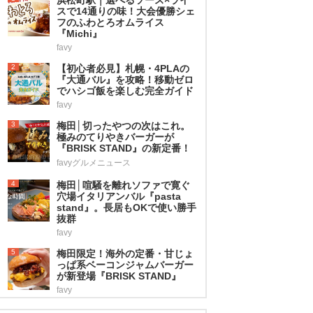
スで14通りの味！大会優勝シェ
フのふわとろオムライス
『Michi』
favy
2
【初心者必見】札幌・4PLAの
『大通バル』を攻略！移動ゼロ
でハシゴ飯を楽しむ完全ガイド
favy
3
梅田│切ったやつの次はこれ。
極みのてりやきバーガーが
『BRISK STAND』の新定番！
favyグルメニュース
4
梅田│喧騒を離れソファで寛ぐ
穴場イタリアンバル『pasta
stand』。長居もOKで使い勝手
抜群
favy
5
梅田限定！海外の定番・甘じょ
っぱ系ベーコンジャムバーガー
が新登場『BRISK STAND』
favy