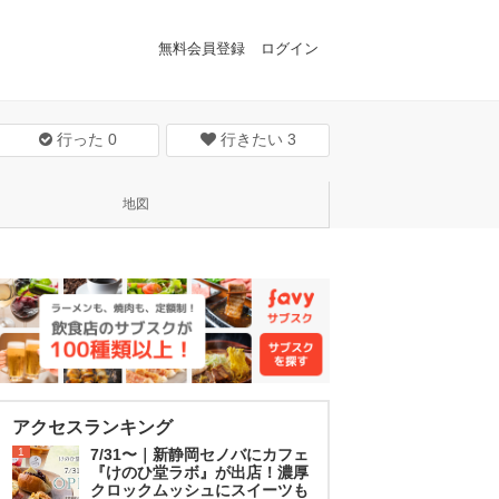
無料会員登録
ログイン
行った
0
行きたい
3
地図
アクセスランキング
1
7/31〜｜新静岡セノバにカフェ
『けのひ堂ラボ』が出店！濃厚
クロックムッシュにスイーツも