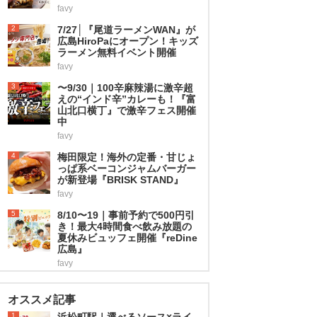
favy
2
7/27│『尾道ラーメンWAN』が
広島HiroPaにオープン！キッズ
ラーメン無料イベント開催
favy
3
〜9/30｜100辛麻辣湯に激辛超
えの“インド辛”カレーも！『富
山北口横丁』で激辛フェス開催
中
favy
4
梅田限定！海外の定番・甘じょ
っぱ系ベーコンジャムバーガー
が新登場『BRISK STAND』
favy
5
8/10〜19｜事前予約で500円引
き！最大4時間食べ飲み放題の
夏休みビュッフェ開催『reDine
広島』
favy
オススメ記事
1
浜松町駅｜選べるソース×ライ