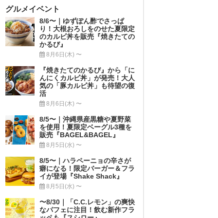
グルメイベント
8/6〜｜ゆずぽん酢でさっぱ
り！大根おろしをのせた夏限定
のカルビ丼を販売『焼きたての
かるび』
8月6日(木) 〜
『焼きたてのかるび』から「に
んにくカルビ丼」が発売！大人
気の「豚カルビ丼」も待望の復
活
8月6日(木) 〜
8/5〜｜沖縄県産黒糖や夏野菜
を使用！夏限定ベーグル3種を
販売『BAGEL&BAGEL』
8月5日(水) 〜
8/5〜｜ハラペーニョの辛さが
癖になる！限定バーガー＆フラ
イが登場『Shake Shack』
8月5日(水) 〜
〜8/30｜「C.C.レモン」の爽快
なパフェに注目！飲む新作フラ
ッペも『スシロー』