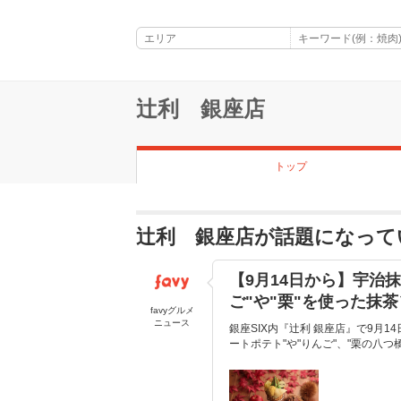
辻利 銀座店
トップ
辻利 銀座店が話題になって
【9月14日から】宇治
ご"や"栗"を使った抹
favyグルメ
ニュース
銀座SIX内『辻利 銀座店』で9月
ートポテト"や"りんご"、"栗の八つ