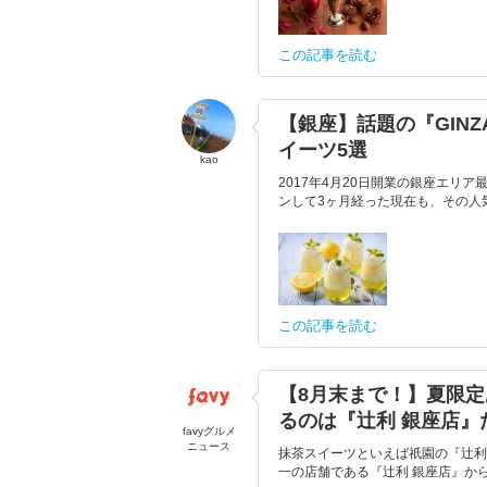
この記事を読む
【銀座】話題の『GINZ
イーツ5選
kao
2017年4月20日開業の銀座エリア
ンして3ヶ月経った現在も、その人気
この記事を読む
【8月末まで！】夏限
るのは『辻利 銀座店』
favyグルメ
ニュース
抹茶スイーツといえば祇園の『辻利
一の店舗である『辻利 銀座店』から