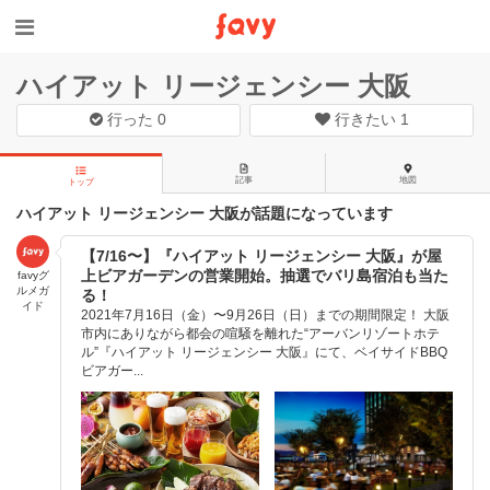
ハイアット リージェンシー 大阪
行った
0
行きたい
1
記事
地図
トップ
ハイアット リージェンシー 大阪が話題になっています
【7/16〜】『ハイアット リージェンシー 大阪』が屋
上ビアガーデンの営業開始。抽選でバリ島宿泊も当た
favyグ
ルメガ
る！
イド
2021年7月16日（金）〜9月26日（日）までの期間限定！ 大阪
市内にありながら都会の喧騒を離れた“アーバンリゾートホテ
ル”『ハイアット リージェンシー 大阪​』にて、ベイサイドBBQ
ビアガー...