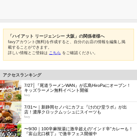
「ハイアット リージェンシー 大阪」の関係者様へ
favyアカウント(無料)を作成すると、自分のお店の情報を編集し掲
載することができます。
詳しい情報とご登録は
こちら
をご確認ください。
アクセスランキング
1
7/27│『尾道ラーメンWAN』が広島HiroPaにオープン！
キッズラーメン無料イベント開催
favy
2
7/31〜｜新静岡セノバにカフェ『けのひ堂ラボ』が出
店！濃厚クロックムッシュにスイーツも
favy
3
〜9/30｜100辛麻辣湯に激辛超えの“インド辛”カレーも！
『富山北口横丁』で激辛フェス開催中