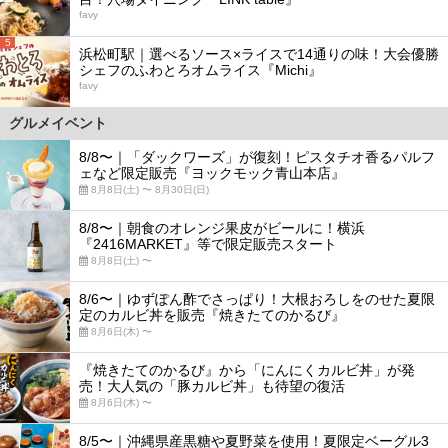
favy
5
浜松町駅｜選べるソース×ライスで14通りの味！大会優勝
シェフのふわとろオムライス『Michi』
favy
グルメイベント
8/8〜｜「ダックワーズ」が復刻！ピスタチオ香るパルフ
ェなど限定販売『ヨックモック青山本店』
8月8日(土) 〜 8月30日(日)
8/8〜｜朝食のオレンジ果皮がビールに！横浜
『2416MARKET』等で限定販売スタート
8月8日(土) 〜
8/6〜｜ゆずぽん酢でさっぱり！大根おろしをのせた夏限
定のカルビ丼を販売『焼きたてのかるび』
8月6日(木) 〜
『焼きたてのかるび』から「にんにくカルビ丼」が発
売！大人気の「豚カルビ丼」も待望の復活
8月6日(木) 〜
8/5〜｜沖縄県産黒糖や夏野菜を使用！夏限定ベーグル3