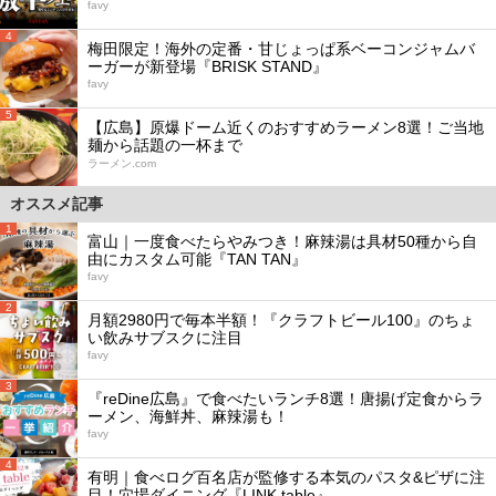
favy
4
梅田限定！海外の定番・甘じょっぱ系ベーコンジャムバ
ーガーが新登場『BRISK STAND』
favy
5
【広島】原爆ドーム近くのおすすめラーメン8選！ご当地
麺から話題の一杯まで
ラーメン.com
オススメ記事
1
富山｜一度食べたらやみつき！麻辣湯は具材50種から自
由にカスタム可能『TAN TAN』
favy
2
月額2980円で毎本半額！『クラフトビール100』のちょ
い飲みサブスクに注目
favy
3
『reDine広島』で食べたいランチ8選！唐揚げ定食からラ
ーメン、海鮮丼、麻辣湯も！
favy
4
有明｜食べログ百名店が監修する本気のパスタ&ピザに注
目！穴場ダイニング『LINK table』