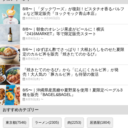
8/8〜｜「ダックワーズ」が復刻！ピスタチオ香るパルフ
ェなど限定販売『ヨックモック青山本店』
8月8日(土) 〜 8月30日(日)
8/8〜｜朝食のオレンジ果皮がビールに！横浜
『2416MARKET』等で限定販売スタート
8月8日(土) 〜
8/6〜｜ゆずぽん酢でさっぱり！大根おろしをのせた夏限
定のカルビ丼を販売『焼きたてのかるび』
8月6日(木) 〜
『焼きたてのかるび』から「にんにくカルビ丼」が発
売！大人気の「豚カルビ丼」も待望の復活
8月6日(木) 〜
8/5〜｜沖縄県産黒糖や夏野菜を使用！夏限定ベーグル3
種を販売『BAGEL&BAGEL』
8月5日(水) 〜
おすすめカテゴリー
東京都(7546)
ラーメン(2305)
肉(2253)
居酒屋(1804)