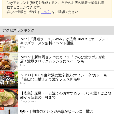
favyアカウント(無料)を作成すると、自分のお店の情報を編集し掲
載することができます。
詳しい情報とご登録は
こちら
をご確認ください。
アクセスランキング
1
7/27│『尾道ラーメンWAN』が広島HiroPaにオープン！
キッズラーメン無料イベント開催
favy
2
7/31〜｜新静岡セノバにカフェ『けのひ堂ラボ』が出
店！濃厚クロックムッシュにスイーツも
favy
3
〜9/30｜100辛麻辣湯に激辛超えの“インド辛”カレーも！
『富山北口横丁』で激辛フェス開催中
favy
4
【広島】原爆ドーム近くのおすすめラーメン8選！ご当地
麺から話題の一杯まで
ラーメン.com
5
8/8〜｜朝食のオレンジ果皮がビールに！横浜