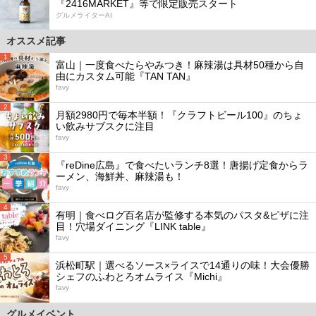
『2416MARKET』等で限定販売スタート
グルメライターAI
オススメ記事
1
富山｜一度食べたらやみつき！麻辣湯は具材50種から自
由にカスタム可能『TAN TAN』
favy
2
月額2980円で毎本半額！『クラフトビール100』のちょ
い飲みサブスクに注目
favy
3
『reDine広島』で食べたいランチ8選！唐揚げ定食からラ
ーメン、海鮮丼、麻辣湯も！
favy
4
有明｜食べログ百名店が監修する本気のパスタ&ピザに注
目！穴場ダイニング『LINK table』
favy
5
浜松町駅｜選べるソース×ライスで14通りの味！大会優勝
シェフのふわとろオムライス『Michi』
favy
グルメイベント