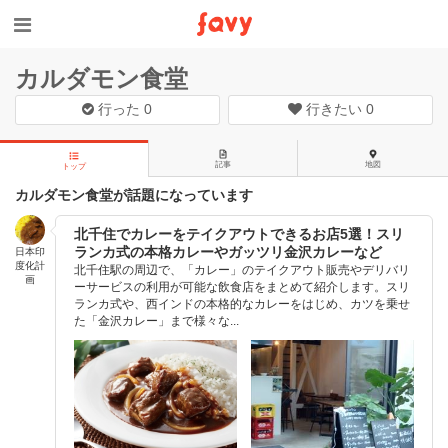
カルダモン食堂
行った
0
行きたい
0
記事
地図
トップ
カルダモン食堂が話題になっています
北千住でカレーをテイクアウトできるお店5選！スリ
ランカ式の本格カレーやガッツリ金沢カレーなど
日本印
度化計
北千住駅の周辺で、「カレー」のテイクアウト販売やデリバリ
画
ーサービスの利用が可能な飲食店をまとめて紹介します。スリ
ランカ式や、西インドの本格的なカレーをはじめ、カツを乗せ
た「金沢カレー」まで様々な...