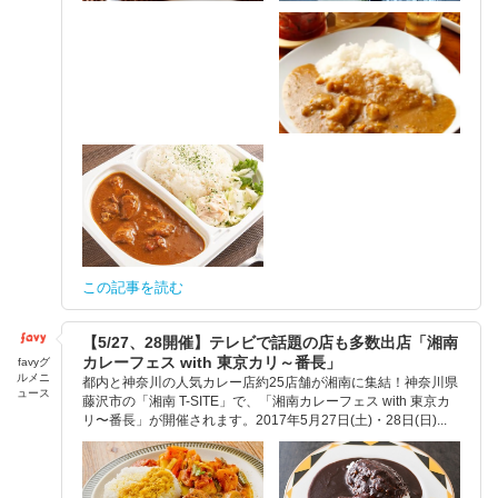
この記事を読む
【5/27、28開催】テレビで話題の店も多数出店「湘南
カレーフェス with 東京カリ～番長」
favyグ
ルメニ
都内と神奈川の人気カレー店約25店舗が湘南に集結！神奈川県
ュース
藤沢市の「湘南 T-SITE」で、「湘南カレーフェス with 東京カ
リ〜番長」が開催されます。2017年5月27日(土)・28日(日)...