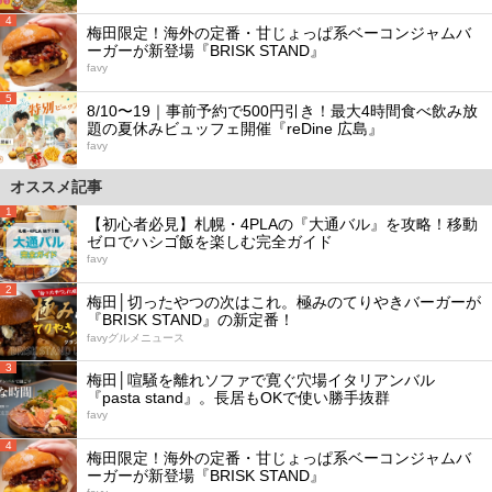
4
梅田限定！海外の定番・甘じょっぱ系ベーコンジャムバ
ーガーが新登場『BRISK STAND』
favy
5
8/10〜19｜事前予約で500円引き！最大4時間食べ飲み放
題の夏休みビュッフェ開催『reDine 広島』
favy
オススメ記事
1
【初心者必見】札幌・4PLAの『大通バル』を攻略！移動
ゼロでハシゴ飯を楽しむ完全ガイド
favy
2
梅田│切ったやつの次はこれ。極みのてりやきバーガーが
『BRISK STAND』の新定番！
favyグルメニュース
3
梅田│喧騒を離れソファで寛ぐ穴場イタリアンバル
『pasta stand』。長居もOKで使い勝手抜群
favy
4
梅田限定！海外の定番・甘じょっぱ系ベーコンジャムバ
ーガーが新登場『BRISK STAND』