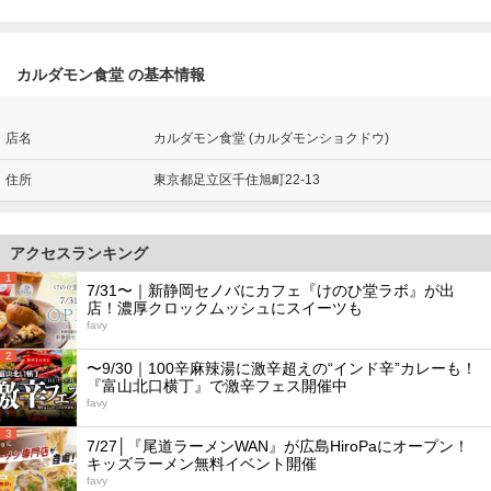
カルダモン食堂 の基本情報
店名
カルダモン食堂 (カルダモンショクドウ)
住所
東京都足立区千住旭町22-13
アクセスランキング
1
7/31〜｜新静岡セノバにカフェ『けのひ堂ラボ』が出
店！濃厚クロックムッシュにスイーツも
favy
2
〜9/30｜100辛麻辣湯に激辛超えの“インド辛”カレーも！
『富山北口横丁』で激辛フェス開催中
favy
3
7/27│『尾道ラーメンWAN』が広島HiroPaにオープン！
キッズラーメン無料イベント開催
favy