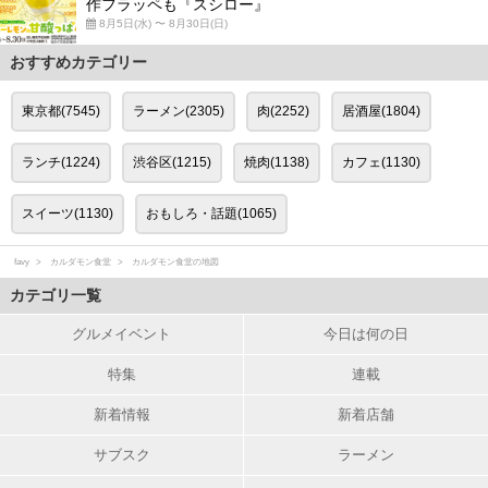
作フラッペも『スシロー』
8月5日(水) 〜 8月30日(日)
おすすめカテゴリー
東京都(7545)
ラーメン(2305)
肉(2252)
居酒屋(1804)
ランチ(1224)
渋谷区(1215)
焼肉(1138)
カフェ(1130)
スイーツ(1130)
おもしろ・話題(1065)
favy
カルダモン食堂
カルダモン食堂の地図
カテゴリ一覧
グルメイベント
今日は何の日
特集
連載
新着情報
新着店舗
サブスク
ラーメン