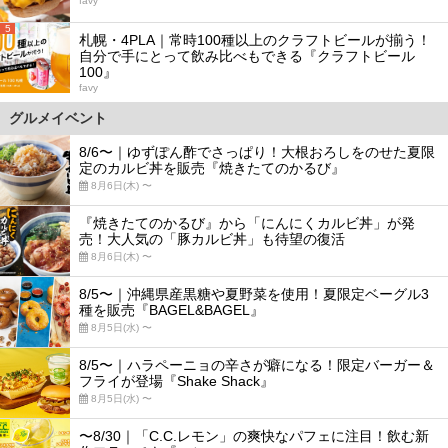
favy
5
札幌・4PLA｜常時100種以上のクラフトビールが揃う！
自分で手にとって飲み比べもできる『クラフトビール
100』
favy
グルメイベント
8/6〜｜ゆずぽん酢でさっぱり！大根おろしをのせた夏限
定のカルビ丼を販売『焼きたてのかるび』
8月6日(木) 〜
『焼きたてのかるび』から「にんにくカルビ丼」が発
売！大人気の「豚カルビ丼」も待望の復活
8月6日(木) 〜
8/5〜｜沖縄県産黒糖や夏野菜を使用！夏限定ベーグル3
種を販売『BAGEL&BAGEL』
8月5日(水) 〜
8/5〜｜ハラペーニョの辛さが癖になる！限定バーガー＆
フライが登場『Shake Shack』
8月5日(水) 〜
〜8/30｜「C.C.レモン」の爽快なパフェに注目！飲む新