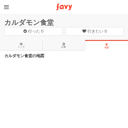
カルダモン食堂
行った
0
行きたい
0
トップ
記事
地図
カルダモン食堂の地図