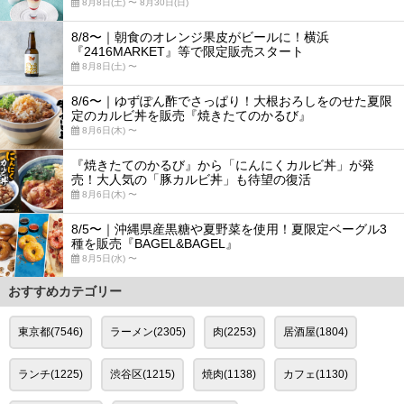
8月8日(土) 〜 8月30日(日)
8/8〜｜朝食のオレンジ果皮がビールに！横浜
『2416MARKET』等で限定販売スタート
8月8日(土) 〜
8/6〜｜ゆずぽん酢でさっぱり！大根おろしをのせた夏限
定のカルビ丼を販売『焼きたてのかるび』
8月6日(木) 〜
『焼きたてのかるび』から「にんにくカルビ丼」が発
売！大人気の「豚カルビ丼」も待望の復活
8月6日(木) 〜
8/5〜｜沖縄県産黒糖や夏野菜を使用！夏限定ベーグル3
種を販売『BAGEL&BAGEL』
8月5日(水) 〜
おすすめカテゴリー
東京都(7546)
ラーメン(2305)
肉(2253)
居酒屋(1804)
ランチ(1225)
渋谷区(1215)
焼肉(1138)
カフェ(1130)