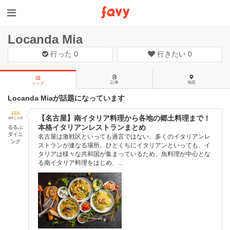
Locanda Mia
行った
0
行きたい
0
記事
地図
トップ
Locanda Miaが話題になっています
【名古屋】南イタリア料理から各地の郷土料理まで！
本格イタリアンレストランまとめ
るるぶ
ダイニ
名古屋は激戦区といっても過言ではない、多くのイタリアンレ
ング
ストランが連なる場所。ひとくちにイタリアンといっても、イ
タリアは様々な共和国が集まっているため、魚料理が中心とな
る南イタリア料理をはじめ、...