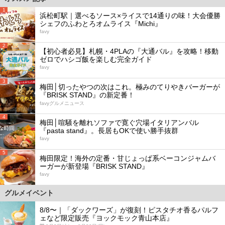
1
浜松町駅｜選べるソース×ライスで14通りの味！大会優勝
シェフのふわとろオムライス『Michi』
favy
2
【初心者必見】札幌・4PLAの『大通バル』を攻略！移動
ゼロでハシゴ飯を楽しむ完全ガイド
favy
3
梅田│切ったやつの次はこれ。極みのてりやきバーガーが
『BRISK STAND』の新定番！
favyグルメニュース
4
梅田│喧騒を離れソファで寛ぐ穴場イタリアンバル
『pasta stand』。長居もOKで使い勝手抜群
favy
5
梅田限定！海外の定番・甘じょっぱ系ベーコンジャムバ
ーガーが新登場『BRISK STAND』
favy
グルメイベント
8/8〜｜「ダックワーズ」が復刻！ピスタチオ香るパルフ
ェなど限定販売『ヨックモック青山本店』