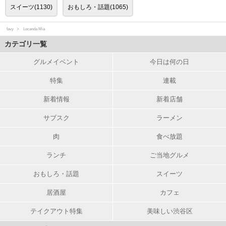
スイーツ(1130)
おもしろ・話題(1065)
favy
Locanda Mia
カテゴリ一覧
グルメイベント
今日は何の日
特集
連載
新着情報
新着店舗
サブスク
ラーメン
肉
食べ放題
ランチ
ご当地グルメ
おもしろ・話題
スイーツ
居酒屋
カフェ
テイクアウト特集
美味しい渋谷区