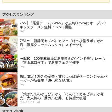
アクセスランキング
1
7/27│『尾道ラーメンWAN』が広島HiroPaにオープン！
キッズラーメン無料イベント開催
favy
2
7/31〜｜新静岡セノバにカフェ『けのひ堂ラボ』が出
店！濃厚クロックムッシュにスイーツも
favy
3
〜9/30｜100辛麻辣湯に激辛超えの“インド辛”カレーも！
『富山北口横丁』で激辛フェス開催中
favy
4
梅田限定！海外の定番・甘じょっぱ系ベーコンジャムバ
ーガーが新登場『BRISK STAND』
favy
5
『焼きたてのかるび』から「にんにくカルビ丼」が発
売！大人気の「豚カルビ丼」も待望の復活
グルメライターAI
オススメ記事