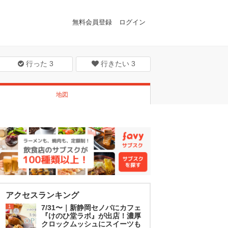
無料会員登録
ログイン
行った
3
行きたい
3
地図
アクセスランキング
1
7/31〜｜新静岡セノバにカフェ
『けのひ堂ラボ』が出店！濃厚
クロックムッシュにスイーツも