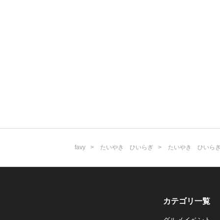
favy
たいやき ひいらぎ
たいやき ひいら
カテゴリ一覧
グルメイベント