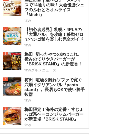
スで14通りの味！大会優勝シェ
フのふわとろオムライス
『Michi』
favy
2
【初心者必見】札幌・4PLAの
『大通バル』を攻略！移動ゼロ
でハシゴ飯を楽しむ完全ガイド
favy
3
梅田│切ったやつの次はこれ。
極みのてりやきバーガーが
『BRISK STAND』の新定番！
favyグルメニュース
4
梅田│喧騒を離れソファで寛ぐ
穴場イタリアンバル『pasta
stand』。長居もOKで使い勝手
抜群
favy
5
梅田限定！海外の定番・甘じょ
っぱ系ベーコンジャムバーガー
が新登場『BRISK STAND』
favy