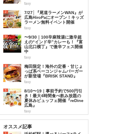
favy
2
7/27│『尾道ラーメンWAN』が
広島HiroPaにオープン！キッズ
ラーメン無料イベント開催
favy
3
〜9/30｜100辛麻辣湯に激辛超
えの“インド辛”カレーも！『富
山北口横丁』で激辛フェス開催
中
favy
4
梅田限定！海外の定番・甘じょ
っぱ系ベーコンジャムバーガー
が新登場『BRISK STAND』
favy
5
8/10〜19｜事前予約で500円引
き！最大4時間食べ飲み放題の
夏休みビュッフェ開催『reDine
広島』
favy
オススメ記事
1
浜松町駅｜選べるソース×ライ