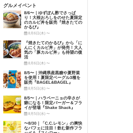
グルメイベント
8/6〜｜ゆずぽん酢でさっぱ
り！大根おろしをのせた夏限定
のカルビ丼を販売『焼きたての
かるび』
8月6日(木) 〜
『焼きたてのかるび』から「に
んにくカルビ丼」が発売！大人
気の「豚カルビ丼」も待望の復
活
8月6日(木) 〜
8/5〜｜沖縄県産黒糖や夏野菜
を使用！夏限定ベーグル3種を
販売『BAGEL&BAGEL』
8月5日(水) 〜
8/5〜｜ハラペーニョの辛さが
癖になる！限定バーガー＆フラ
イが登場『Shake Shack』
8月5日(水) 〜
〜8/30｜「C.C.レモン」の爽快
なパフェに注目！飲む新作フラ
ッペも『スシロー』