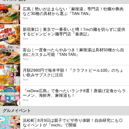
1
広島｜勢いが止まらない「麻辣湯」専門店！牡蠣や豚肉
など30種の具材から選ぶ『TAN TAN』
favy
2
新宿東口｜東京で一番長いと噂！7mの麺を切らずに提供
するビャンビャン麺専門店『秦唐記』
favy
3
富山｜一度食べたらやみつき！麻辣湯は具材50種から自
由にカスタム可能『TAN TAN』
favy
4
月額2980円で毎本半額！『クラフトビール100』のちょ
い飲みサブスクに注目
favy
5
『reDine広島』で食べたいランチ8選！唐揚げ定食からラ
ーメン、海鮮丼、麻辣湯も！
favy
グルメイベント
浜松町│8月9日は親子でピザ作り体験！自由研究にも◎
なイベントが『michi』で開催