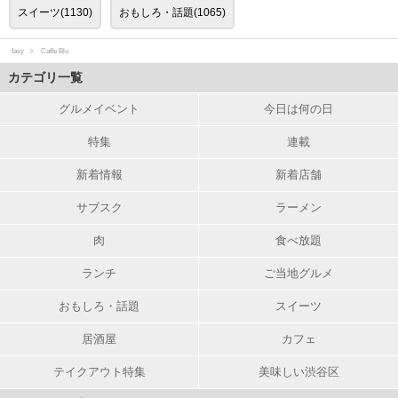
スイーツ(1130)
おもしろ・話題(1065)
favy
Caffe Blu
カテゴリ一覧
グルメイベント
今日は何の日
特集
連載
新着情報
新着店舗
サブスク
ラーメン
肉
食べ放題
ランチ
ご当地グルメ
おもしろ・話題
スイーツ
居酒屋
カフェ
テイクアウト特集
美味しい渋谷区