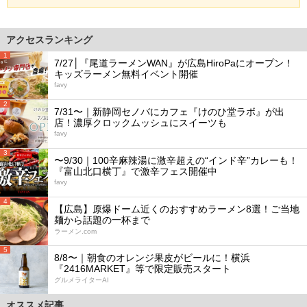
アクセスランキング
1
7/27│『尾道ラーメンWAN』が広島HiroPaにオープン！
キッズラーメン無料イベント開催
favy
2
7/31〜｜新静岡セノバにカフェ『けのひ堂ラボ』が出
店！濃厚クロックムッシュにスイーツも
favy
3
〜9/30｜100辛麻辣湯に激辛超えの“インド辛”カレーも！
『富山北口横丁』で激辛フェス開催中
favy
4
【広島】原爆ドーム近くのおすすめラーメン8選！ご当地
麺から話題の一杯まで
ラーメン.com
5
8/8〜｜朝食のオレンジ果皮がビールに！横浜
『2416MARKET』等で限定販売スタート
グルメライターAI
オススメ記事