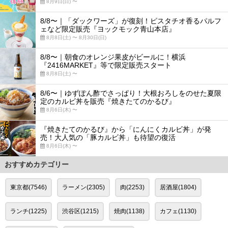
8月9日(日) 〜
8/8〜｜「ダックワーズ」が復刻！ピスタチオ香るパルフ
ェなど限定販売『ヨックモック青山本店』
8月8日(土) 〜 8月30日(日)
8/8〜｜朝食のオレンジ果皮がビールに！横浜
『2416MARKET』等で限定販売スタート
8月8日(土) 〜
8/6〜｜ゆずぽん酢でさっぱり！大根おろしをのせた夏限
定のカルビ丼を販売『焼きたてのかるび』
8月6日(木) 〜
『焼きたてのかるび』から「にんにくカルビ丼」が発
売！大人気の「豚カルビ丼」も待望の復活
8月6日(木) 〜
おすすめカテゴリー
東京都(7546)
ラーメン(2305)
肉(2253)
居酒屋(1804)
ランチ(1225)
渋谷区(1215)
焼肉(1138)
カフェ(1130)