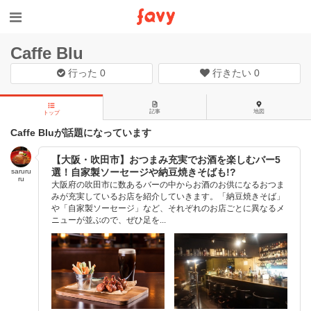
Caffe Blu
行った
0
行きたい
0
記事
地図
トップ
Caffe Bluが話題になっています
【大阪・吹田市】おつまみ充実でお酒を楽しむバー5
選！自家製ソーセージや納豆焼きそばも!?
saruru
ru
大阪府の吹田市に数あるバーの中からお酒のお供になるおつま
みが充実しているお店を紹介していきます。「納豆焼きそば」
や「自家製ソーセージ」など、それぞれのお店ごとに異なるメ
ニューが並ぶので、ぜひ足を...