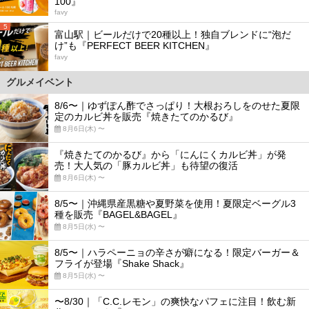
100』
favy
5
富山駅｜ビールだけで20種以上！独自ブレンドに“泡だ
け”も『PERFECT BEER KITCHEN』
favy
グルメイベント
8/6〜｜ゆずぽん酢でさっぱり！大根おろしをのせた夏限
定のカルビ丼を販売『焼きたてのかるび』
8月6日(木) 〜
『焼きたてのかるび』から「にんにくカルビ丼」が発
売！大人気の「豚カルビ丼」も待望の復活
8月6日(木) 〜
8/5〜｜沖縄県産黒糖や夏野菜を使用！夏限定ベーグル3
種を販売『BAGEL&BAGEL』
8月5日(水) 〜
8/5〜｜ハラペーニョの辛さが癖になる！限定バーガー＆
フライが登場『Shake Shack』
8月5日(水) 〜
〜8/30｜「C.C.レモン」の爽快なパフェに注目！飲む新