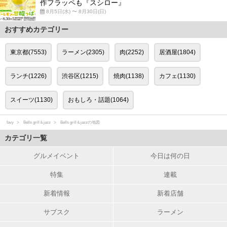
作フラッペも『スシロー』
8月5日(水) 〜 8月30日(日)
おすすめカテゴリー
東京都(7553)
ラーメン(2305)
肉(2252)
居酒屋(1804)
ランチ(1226)
渋谷区(1215)
焼肉(1138)
カフェ(1130)
スイーツ(1130)
おもしろ・話題(1064)
favy
Bells grill＆jazz
Bells grill＆jazzの地図
カテゴリ一覧
グルメイベント
今日は何の日
特集
連載
新着情報
新着店舗
サブスク
ラーメン