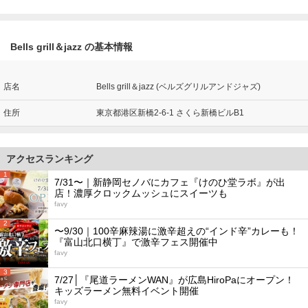
Bells grill＆jazz の基本情報
店名
Bells grill＆jazz (ベルズグリルアンドジャズ)
住所
東京都港区新橋2-6-1 さくら新橋ビルB1
アクセスランキング
1
7/31〜｜新静岡セノバにカフェ『けのひ堂ラボ』が出
店！濃厚クロックムッシュにスイーツも
favy
2
〜9/30｜100辛麻辣湯に激辛超えの“インド辛”カレーも！
『富山北口横丁』で激辛フェス開催中
favy
3
7/27│『尾道ラーメンWAN』が広島HiroPaにオープン！
キッズラーメン無料イベント開催
favy