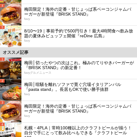
4
梅田限定！海外の定番・甘じょっぱ系ベーコンジャムバ
ーガーが新登場『BRISK STAND』
favy
5
8/10〜19｜事前予約で500円引き！最大4時間食べ飲み放
題の夏休みビュッフェ開催『reDine 広島』
favy
オススメ記事
1
梅田│切ったやつの次はこれ。極みのてりやきバーガーが
『BRISK STAND』の新定番！
favyグルメニュース
2
梅田│喧騒を離れソファで寛ぐ穴場イタリアンバル
『pasta stand』。長居もOKで使い勝手抜群
favy
3
梅田限定！海外の定番・甘じょっぱ系ベーコンジャムバ
ーガーが新登場『BRISK STAND』
favy
4
札幌・4PLA｜常時100種以上のクラフトビールが揃う！
自分で手にとって飲み比べもできる『クラフトビール