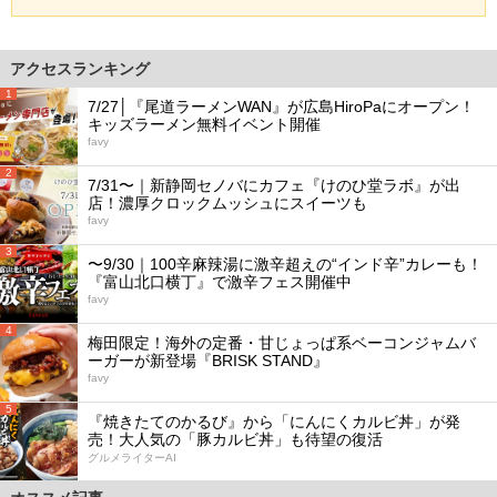
アクセスランキング
1
7/27│『尾道ラーメンWAN』が広島HiroPaにオープン！
キッズラーメン無料イベント開催
favy
2
7/31〜｜新静岡セノバにカフェ『けのひ堂ラボ』が出
店！濃厚クロックムッシュにスイーツも
favy
3
〜9/30｜100辛麻辣湯に激辛超えの“インド辛”カレーも！
『富山北口横丁』で激辛フェス開催中
favy
4
梅田限定！海外の定番・甘じょっぱ系ベーコンジャムバ
ーガーが新登場『BRISK STAND』
favy
5
『焼きたてのかるび』から「にんにくカルビ丼」が発
売！大人気の「豚カルビ丼」も待望の復活
グルメライターAI