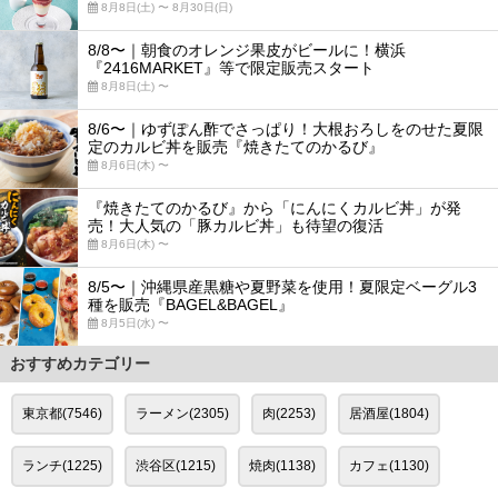
8月8日(土) 〜 8月30日(日)
8/8〜｜朝食のオレンジ果皮がビールに！横浜
『2416MARKET』等で限定販売スタート
8月8日(土) 〜
8/6〜｜ゆずぽん酢でさっぱり！大根おろしをのせた夏限
定のカルビ丼を販売『焼きたてのかるび』
8月6日(木) 〜
『焼きたてのかるび』から「にんにくカルビ丼」が発
売！大人気の「豚カルビ丼」も待望の復活
8月6日(木) 〜
8/5〜｜沖縄県産黒糖や夏野菜を使用！夏限定ベーグル3
種を販売『BAGEL&BAGEL』
8月5日(水) 〜
おすすめカテゴリー
東京都(7546)
ラーメン(2305)
肉(2253)
居酒屋(1804)
ランチ(1225)
渋谷区(1215)
焼肉(1138)
カフェ(1130)