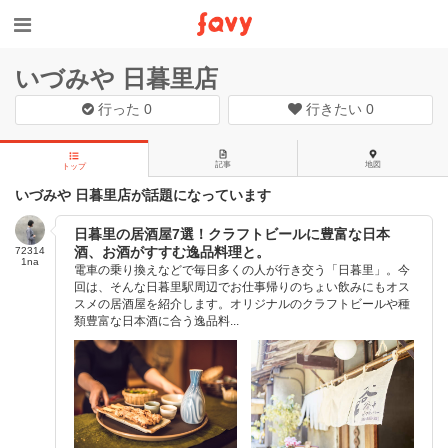
いづみや 日暮里店
行った
0
行きたい
0
記事
地図
トップ
いづみや 日暮里店が話題になっています
日暮里の居酒屋7選！クラフトビールに豊富な日本
酒、お酒がすすむ逸品料理と。
72314
1na
電車の乗り換えなどで毎日多くの人が行き交う「日暮里」。今
回は、そんな日暮里駅周辺でお仕事帰りのちょい飲みにもオス
スメの居酒屋を紹介します。オリジナルのクラフトビールや種
類豊富な日本酒に合う逸品料...