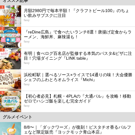
オススメ記事
1
月額2980円で毎本半額！『クラフトビール100』のちょ
い飲みサブスクに注目
favy
2
『reDine広島』で食べたいランチ8選！唐揚げ定食からラ
ーメン、海鮮丼、麻辣湯も！
favy
3
有明｜食べログ百名店が監修する本気のパスタ&ピザに注
目！穴場ダイニング『LINK table』
favy
4
浜松町駅｜選べるソース×ライスで14通りの味！大会優勝
シェフのふわとろオムライス『Michi』
favy
5
【初心者必見】札幌・4PLAの『大通バル』を攻略！移動
ゼロでハシゴ飯を楽しむ完全ガイド
favy
グルメイベント
8/8〜｜「ダックワーズ」が復刻！ピスタチオ香るパルフ
ェなど限定販売『ヨックモック青山本店』