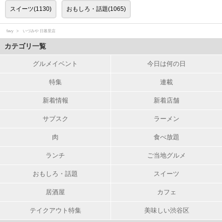
スイーツ(1130)
おもしろ・話題(1065)
favy
いづみや 日暮里店
カテゴリ一覧
グルメイベント
今日は何の日
特集
連載
新着情報
新着店舗
サブスク
ラーメン
肉
食べ放題
ランチ
ご当地グルメ
おもしろ・話題
スイーツ
居酒屋
カフェ
テイクアウト特集
美味しい渋谷区