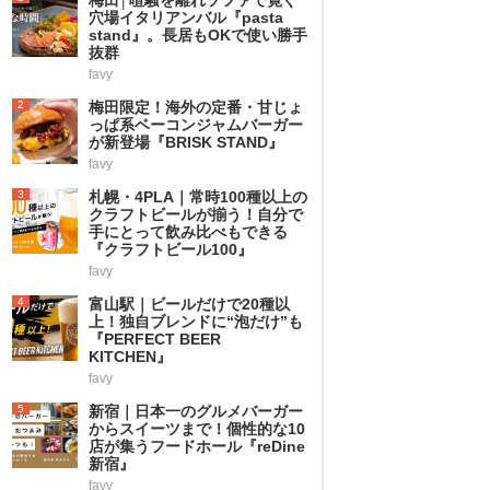
穴場イタリアンバル『pasta
stand』。長居もOKで使い勝手
抜群
favy
2
梅田限定！海外の定番・甘じょ
っぱ系ベーコンジャムバーガー
が新登場『BRISK STAND』
favy
3
札幌・4PLA｜常時100種以上の
クラフトビールが揃う！自分で
手にとって飲み比べもできる
『クラフトビール100』
favy
4
富山駅｜ビールだけで20種以
上！独自ブレンドに“泡だけ”も
『PERFECT BEER
KITCHEN』
favy
5
新宿｜日本一のグルメバーガー
からスイーツまで！個性的な10
店が集うフードホール『reDine
新宿』
favy