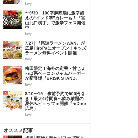
favy
2
〜9/30｜100辛麻辣湯に激辛超
えの“インド辛”カレーも！『富
山北口横丁』で激辛フェス開催
中
favy
3
7/27│『尾道ラーメンWAN』が
広島HiroPaにオープン！キッズ
ラーメン無料イベント開催
favy
4
梅田限定！海外の定番・甘じょ
っぱ系ベーコンジャムバーガー
が新登場『BRISK STAND』
favy
5
8/10〜19｜事前予約で500円引
き！最大4時間食べ飲み放題の
夏休みビュッフェ開催『reDine
広島』
favy
オススメ記事
1
梅田│喧騒を離れソファで寛ぐ