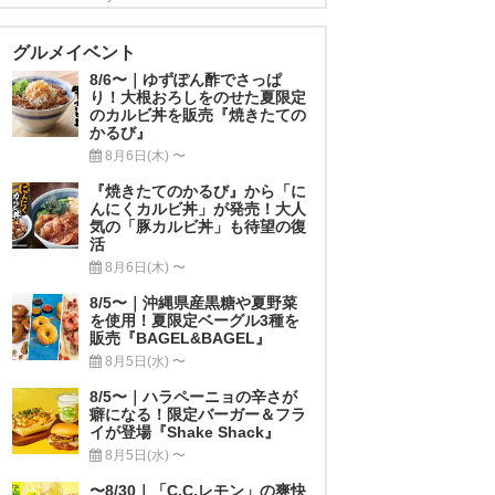
グルメイベント
8/6〜｜ゆずぽん酢でさっぱ
り！大根おろしをのせた夏限定
のカルビ丼を販売『焼きたての
かるび』
8月6日(木) 〜
『焼きたてのかるび』から「に
んにくカルビ丼」が発売！大人
気の「豚カルビ丼」も待望の復
活
8月6日(木) 〜
8/5〜｜沖縄県産黒糖や夏野菜
を使用！夏限定ベーグル3種を
販売『BAGEL&BAGEL』
8月5日(水) 〜
8/5〜｜ハラペーニョの辛さが
癖になる！限定バーガー＆フラ
イが登場『Shake Shack』
8月5日(水) 〜
〜8/30｜「C.C.レモン」の爽快