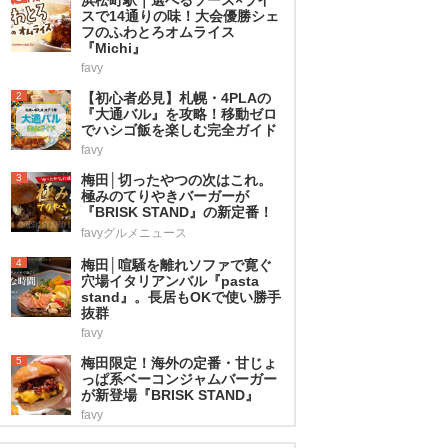
スで14通りの味！大会優勝シェ
フのふわとろオムライス
『Michi』
favy
2
【初心者必見】札幌・4PLAの
『大通バル』を攻略！移動ゼロ
でハシゴ飯を楽しむ完全ガイド
favy
3
梅田│切ったやつの次はこれ。
極みのてりやきバーガーが
『BRISK STAND』の新定番！
favyグルメニュース
4
梅田│喧騒を離れソファで寛ぐ
穴場イタリアンバル『pasta
stand』。長居もOKで使い勝手
抜群
favy
5
梅田限定！海外の定番・甘じょ
っぱ系ベーコンジャムバーガー
が新登場『BRISK STAND』
favy