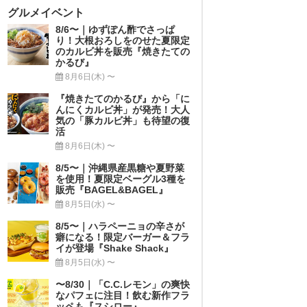
グルメイベント
8/6〜｜ゆずぽん酢でさっぱ
り！大根おろしをのせた夏限定
のカルビ丼を販売『焼きたての
かるび』
8月6日(木) 〜
『焼きたてのかるび』から「に
んにくカルビ丼」が発売！大人
気の「豚カルビ丼」も待望の復
活
8月6日(木) 〜
8/5〜｜沖縄県産黒糖や夏野菜
を使用！夏限定ベーグル3種を
販売『BAGEL&BAGEL』
8月5日(水) 〜
8/5〜｜ハラペーニョの辛さが
癖になる！限定バーガー＆フラ
イが登場『Shake Shack』
8月5日(水) 〜
〜8/30｜「C.C.レモン」の爽快
なパフェに注目！飲む新作フラ
ッペも『スシロー』