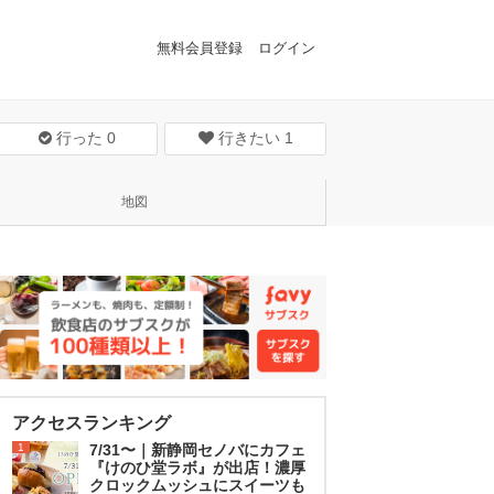
無料会員登録
ログイン
行った
0
行きたい
1
地図
アクセスランキング
1
7/31〜｜新静岡セノバにカフェ
『けのひ堂ラボ』が出店！濃厚
クロックムッシュにスイーツも