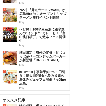
favy
2
7/27│『尾道ラーメンWAN』が
広島HiroPaにオープン！キッズ
ラーメン無料イベント開催
favy
3
〜9/30｜100辛麻辣湯に激辛超
えの“インド辛”カレーも！『富
山北口横丁』で激辛フェス開催
中
favy
4
梅田限定！海外の定番・甘じょ
っぱ系ベーコンジャムバーガー
が新登場『BRISK STAND』
favy
5
8/10〜19｜事前予約で500円引
き！最大4時間食べ飲み放題の
夏休みビュッフェ開催『reDine
広島』
favy
オススメ記事
1
浜松町駅｜選べるソース×ライ