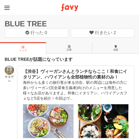
BLUE TREE
行った
0
行きたい
2
記事
地図
トップ
BLUE TREEが話題になっています
【渋谷】ヴィーガンさんとランチならここ！和食にイ
タリアン、ハワイアンも全部植物性の素材のみ！
サタデ
ー
海外からも多くの旅行客が来る渋谷。駅の周辺には海外の方に
多いヴィーガン(完全菜食主義者)向けのメニューを用意した
様々なお店がありますよ。和食にイタリアン、ハワイアンカフ
ェなど5店を紹介！今回はヴ...