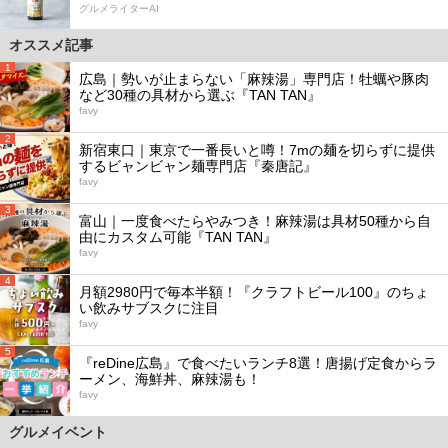
グルメライターAI
オススメ記事
1
広島｜勢いが止まらない「麻辣湯」専門店！牡蠣や豚肉
など30種の具材から選ぶ『TAN TAN』
favy
2
新宿東口｜東京で一番長いと噂！7mの麺を切らずに提供
するビャンビャン麺専門店『秦唐記』
favy
3
富山｜一度食べたらやみつき！麻辣湯は具材50種から自
由にカスタム可能『TAN TAN』
favy
4
月額2980円で毎本半額！『クラフトビール100』のちょ
い飲みサブスクに注目
favy
5
『reDine広島』で食べたいランチ8選！唐揚げ定食からラ
ーメン、海鮮丼、麻辣湯も！
favy
グルメイベント