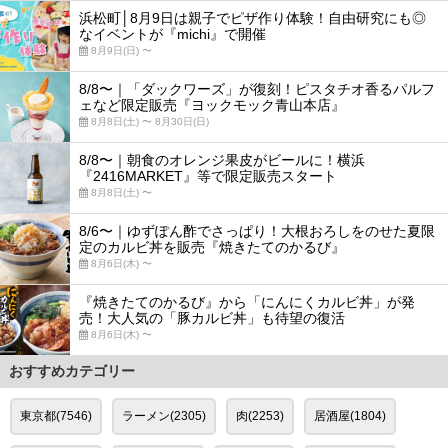
浜松町│8月9日は親子でピザ作り体験！自由研究にも◎
なイベントが『michi』で開催
8月9日(日) 〜
8/8〜｜「ダックワーズ」が復刻！ピスタチオ香るパルフ
ェなど限定販売『ヨックモック青山本店』
8月8日(土) 〜 8月30日(日)
8/8〜｜朝食のオレンジ果皮がビールに！横浜
『2416MARKET』等で限定販売スタート
8月8日(土) 〜
8/6〜｜ゆずぽん酢でさっぱり！大根おろしをのせた夏限
定のカルビ丼を販売『焼きたてのかるび』
8月6日(木) 〜
『焼きたてのかるび』から「にんにくカルビ丼」が発
売！大人気の「豚カルビ丼」も待望の復活
8月6日(木) 〜
おすすめカテゴリー
東京都(7546)
ラーメン(2305)
肉(2253)
居酒屋(1804)