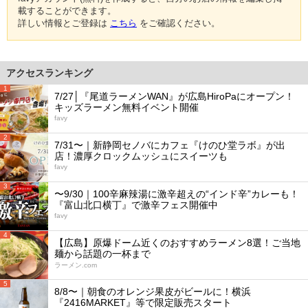
載することができます。
詳しい情報とご登録は
こちら
をご確認ください。
アクセスランキング
1
7/27│『尾道ラーメンWAN』が広島HiroPaにオープン！
キッズラーメン無料イベント開催
favy
2
7/31〜｜新静岡セノバにカフェ『けのひ堂ラボ』が出
店！濃厚クロックムッシュにスイーツも
favy
3
〜9/30｜100辛麻辣湯に激辛超えの“インド辛”カレーも！
『富山北口横丁』で激辛フェス開催中
favy
4
【広島】原爆ドーム近くのおすすめラーメン8選！ご当地
麺から話題の一杯まで
ラーメン.com
5
8/8〜｜朝食のオレンジ果皮がビールに！横浜
『2416MARKET』等で限定販売スタート