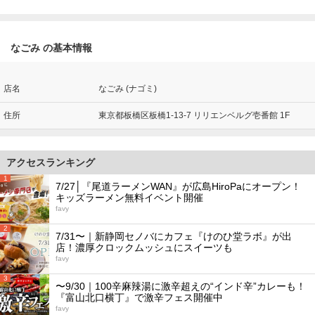
なごみ の基本情報
店名
なごみ (ナゴミ)
住所
東京都板橋区板橋1-13-7 リリエンベルグ壱番館 1F
アクセスランキング
1
7/27│『尾道ラーメンWAN』が広島HiroPaにオープン！
キッズラーメン無料イベント開催
favy
2
7/31〜｜新静岡セノバにカフェ『けのひ堂ラボ』が出
店！濃厚クロックムッシュにスイーツも
favy
3
〜9/30｜100辛麻辣湯に激辛超えの“インド辛”カレーも！
『富山北口横丁』で激辛フェス開催中
favy