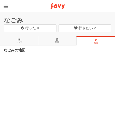
なごみ
行った
0
行きたい
2
トップ
記事
地図
なごみの地図