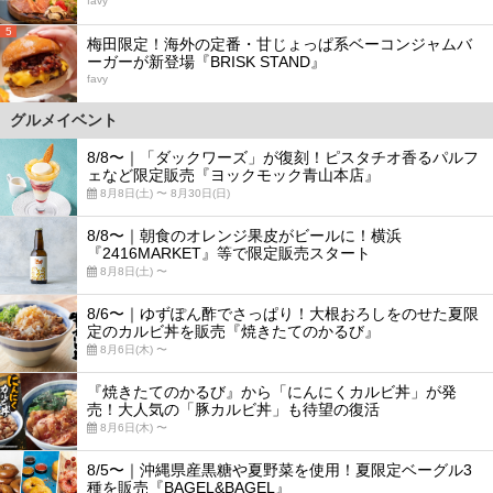
favy
5
梅田限定！海外の定番・甘じょっぱ系ベーコンジャムバ
ーガーが新登場『BRISK STAND』
favy
グルメイベント
8/8〜｜「ダックワーズ」が復刻！ピスタチオ香るパルフ
ェなど限定販売『ヨックモック青山本店』
8月8日(土) 〜 8月30日(日)
8/8〜｜朝食のオレンジ果皮がビールに！横浜
『2416MARKET』等で限定販売スタート
8月8日(土) 〜
8/6〜｜ゆずぽん酢でさっぱり！大根おろしをのせた夏限
定のカルビ丼を販売『焼きたてのかるび』
8月6日(木) 〜
『焼きたてのかるび』から「にんにくカルビ丼」が発
売！大人気の「豚カルビ丼」も待望の復活
8月6日(木) 〜
8/5〜｜沖縄県産黒糖や夏野菜を使用！夏限定ベーグル3
種を販売『BAGEL&BAGEL』