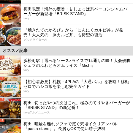
4
梅田限定！海外の定番・甘じょっぱ系ベーコンジャムバ
ーガーが新登場『BRISK STAND』
favy
5
『焼きたてのかるび』から「にんにくカルビ丼」が発
売！大人気の「豚カルビ丼」も待望の復活
グルメライターAI
オススメ記事
1
浜松町駅｜選べるソース×ライスで14通りの味！大会優勝
シェフのふわとろオムライス『Michi』
favy
2
【初心者必見】札幌・4PLAの『大通バル』を攻略！移動
ゼロでハシゴ飯を楽しむ完全ガイド
favy
3
梅田│切ったやつの次はこれ。極みのてりやきバーガーが
『BRISK STAND』の新定番！
favyグルメニュース
4
梅田│喧騒を離れソファで寛ぐ穴場イタリアンバル
『pasta stand』。長居もOKで使い勝手抜群