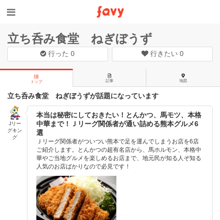
立ち呑み食堂 ねぎぼうず
行った
0
行きたい
0
記事
地図
トップ
立ち呑み食堂 ねぎぼうずが話題になっています
本当は秘密にしておきたい！とんかつ、馬モツ、本格
中華まで！Ｊリーグ関係者が通い詰める熊本グルメ6
Jリー
グキン
選
グ
Ｊリーグ関係者がついつい熊本で足を運んでしまうお店を6店
ご紹介します。とんかつの超有名店から、馬ホルモン、本格中
華やご当地グルメを楽しめるお店まで、地元民が知る人ぞ知る
人気のお店ばかりなので必見です！