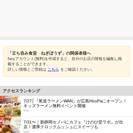
「立ち呑み食堂 ねぎぼうず」の関係者様へ
favyアカウント(無料)を作成すると、自分のお店の情報を編集し掲
載することができます。
詳しい情報とご登録は
こちら
をご確認ください。
アクセスランキング
1
7/27│『尾道ラーメンWAN』が広島HiroPaにオープン！
キッズラーメン無料イベント開催
favy
2
7/31〜｜新静岡セノバにカフェ『けのひ堂ラボ』が出
店！濃厚クロックムッシュにスイーツも
favy