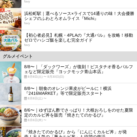
favy
4
浜松町駅｜選べるソース×ライスで14通りの味！大会優勝
シェフのふわとろオムライス『Michi』
favy
5
【初心者必見】札幌・4PLAの『大通バル』を攻略！移動
ゼロでハシゴ飯を楽しむ完全ガイド
favy
グルメイベント
8/8〜｜「ダックワーズ」が復刻！ピスタチオ香るパルフ
ェなど限定販売『ヨックモック青山本店』
8月8日(土) 〜 8月30日(日)
8/8〜｜朝食のオレンジ果皮がビールに！横浜
『2416MARKET』等で限定販売スタート
8月8日(土) 〜
8/6〜｜ゆずぽん酢でさっぱり！大根おろしをのせた夏限
定のカルビ丼を販売『焼きたてのかるび』
8月6日(木) 〜
『焼きたてのかるび』から「にんにくカルビ丼」が発
売！大人気の「豚カルビ丼」も待望の復活