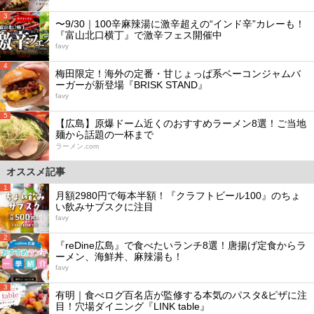
3
〜9/30｜100辛麻辣湯に激辛超えの“インド辛”カレーも！
『富山北口横丁』で激辛フェス開催中
favy
4
梅田限定！海外の定番・甘じょっぱ系ベーコンジャムバ
ーガーが新登場『BRISK STAND』
favy
5
【広島】原爆ドーム近くのおすすめラーメン8選！ご当地
麺から話題の一杯まで
ラーメン.com
オススメ記事
1
月額2980円で毎本半額！『クラフトビール100』のちょ
い飲みサブスクに注目
favy
2
『reDine広島』で食べたいランチ8選！唐揚げ定食からラ
ーメン、海鮮丼、麻辣湯も！
favy
3
有明｜食べログ百名店が監修する本気のパスタ&ピザに注
目！穴場ダイニング『LINK table』