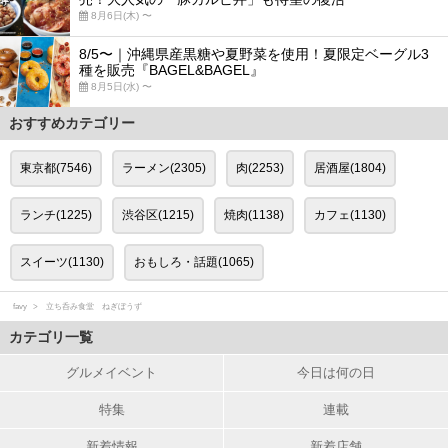
8月6日(木) 〜
8/5〜｜沖縄県産黒糖や夏野菜を使用！夏限定ベーグル3
種を販売『BAGEL&BAGEL』
8月5日(水) 〜
おすすめカテゴリー
東京都(7546)
ラーメン(2305)
肉(2253)
居酒屋(1804)
ランチ(1225)
渋谷区(1215)
焼肉(1138)
カフェ(1130)
スイーツ(1130)
おもしろ・話題(1065)
favy
立ち呑み食堂 ねぎぼうず
カテゴリ一覧
グルメイベント
今日は何の日
特集
連載
新着情報
新着店舗