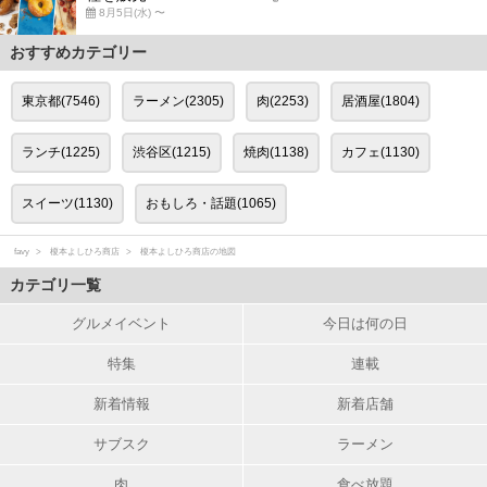
8月5日(水) 〜
おすすめカテゴリー
東京都(7546)
ラーメン(2305)
肉(2253)
居酒屋(1804)
ランチ(1225)
渋谷区(1215)
焼肉(1138)
カフェ(1130)
スイーツ(1130)
おもしろ・話題(1065)
favy
榎本よしひろ商店
榎本よしひろ商店の地図
カテゴリ一覧
グルメイベント
今日は何の日
特集
連載
新着情報
新着店舗
サブスク
ラーメン
肉
食べ放題