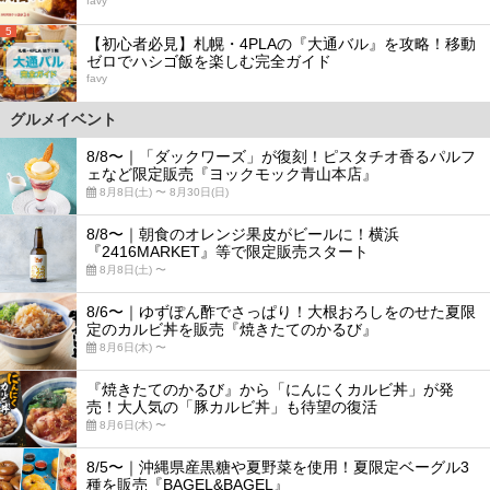
favy
5
【初心者必見】札幌・4PLAの『大通バル』を攻略！移動
ゼロでハシゴ飯を楽しむ完全ガイド
favy
グルメイベント
8/8〜｜「ダックワーズ」が復刻！ピスタチオ香るパルフ
ェなど限定販売『ヨックモック青山本店』
8月8日(土) 〜 8月30日(日)
8/8〜｜朝食のオレンジ果皮がビールに！横浜
『2416MARKET』等で限定販売スタート
8月8日(土) 〜
8/6〜｜ゆずぽん酢でさっぱり！大根おろしをのせた夏限
定のカルビ丼を販売『焼きたてのかるび』
8月6日(木) 〜
『焼きたてのかるび』から「にんにくカルビ丼」が発
売！大人気の「豚カルビ丼」も待望の復活
8月6日(木) 〜
8/5〜｜沖縄県産黒糖や夏野菜を使用！夏限定ベーグル3
種を販売『BAGEL&BAGEL』