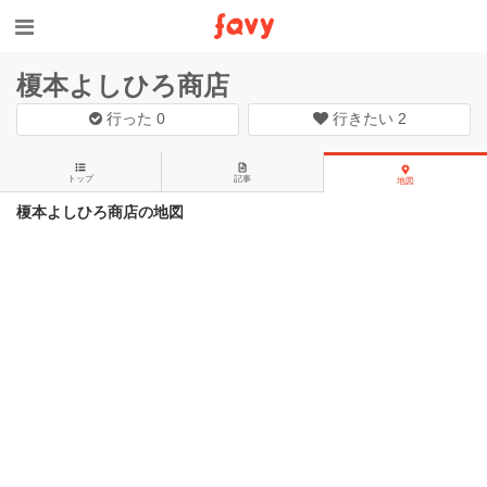
榎本よしひろ商店
行った
0
行きたい
2
トップ
記事
地図
榎本よしひろ商店の地図