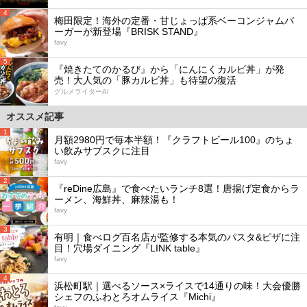
4
梅田限定！海外の定番・甘じょっぱ系ベーコンジャムバ
ーガーが新登場『BRISK STAND』
favy
5
『焼きたてのかるび』から「にんにくカルビ丼」が発
売！大人気の「豚カルビ丼」も待望の復活
グルメライターAI
オススメ記事
1
月額2980円で毎本半額！『クラフトビール100』のちょ
い飲みサブスクに注目
favy
2
『reDine広島』で食べたいランチ8選！唐揚げ定食からラ
ーメン、海鮮丼、麻辣湯も！
favy
3
有明｜食べログ百名店が監修する本気のパスタ&ピザに注
目！穴場ダイニング『LINK table』
favy
4
浜松町駅｜選べるソース×ライスで14通りの味！大会優勝
シェフのふわとろオムライス『Michi』