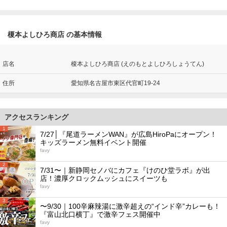
榎本よしひろ商店 の基本情報
店名
榎本よしひろ商店 (えのもとよしひろしょうてん)
住所
愛知県名古屋市東区代官町19-24
アクセスランキング
1
7/27│『尾道ラーメンWAN』が広島HiroPaにオープン！
キッズラーメン無料イベント開催
favy
2
7/31〜｜新静岡セノバにカフェ『けのひ堂ラボ』が出
店！濃厚クロックムッシュにスイーツも
favy
3
〜9/30｜100辛麻辣湯に激辛超えの“インド辛”カレーも！
『富山北口横丁』で激辛フェス開催中
favy