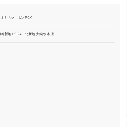
オオナベヤ ホンテン)
新地1-9-24 北新地 大鍋や 本店