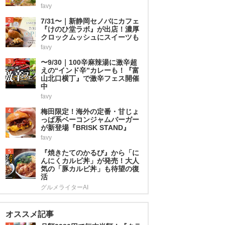
favy
2
7/31〜｜新静岡セノバにカフェ
『けのひ堂ラボ』が出店！濃厚
クロックムッシュにスイーツも
favy
3
〜9/30｜100辛麻辣湯に激辛超
えの“インド辛”カレーも！『富
山北口横丁』で激辛フェス開催
中
favy
4
梅田限定！海外の定番・甘じょ
っぱ系ベーコンジャムバーガー
が新登場『BRISK STAND』
favy
5
『焼きたてのかるび』から「に
んにくカルビ丼」が発売！大人
気の「豚カルビ丼」も待望の復
活
グルメライターAI
オススメ記事