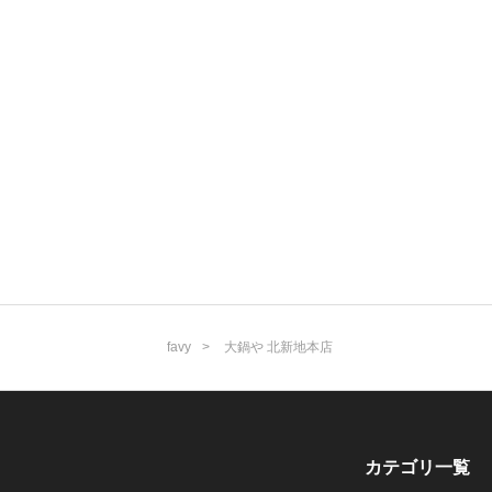
favy
大鍋や 北新地本店
カテゴリ一覧