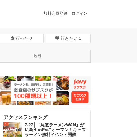
無料会員登録
ログイン
行った
0
行きたい
1
地図
アクセスランキング
1
7/27│『尾道ラーメンWAN』が
広島HiroPaにオープン！キッズ
ラーメン無料イベント開催