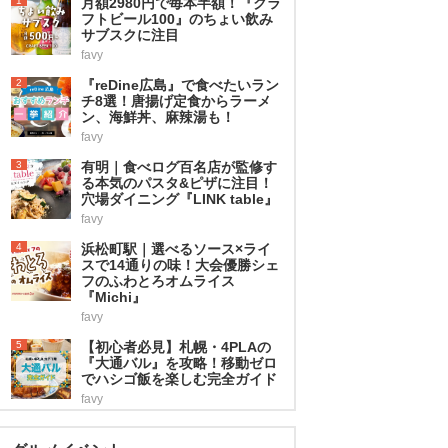
1
月額2980円で毎本半額！『クラ
フトビール100』のちょい飲み
サブスクに注目
favy
2
『reDine広島』で食べたいラン
チ8選！唐揚げ定食からラーメ
ン、海鮮丼、麻辣湯も！
favy
3
有明｜食べログ百名店が監修す
る本気のパスタ&ピザに注目！
穴場ダイニング『LINK table』
favy
4
浜松町駅｜選べるソース×ライ
スで14通りの味！大会優勝シェ
フのふわとろオムライス
『Michi』
favy
5
【初心者必見】札幌・4PLAの
『大通バル』を攻略！移動ゼロ
でハシゴ飯を楽しむ完全ガイド
favy