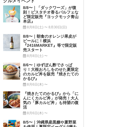
グルメイベント
8/8〜｜「ダックワーズ」が復
刻！ピスタチオ香るパルフェな
ど限定販売『ヨックモック青山
本店』
8月8日(土) 〜 8月30日(日)
8/8〜｜朝食のオレンジ果皮が
ビールに！横浜
『2416MARKET』等で限定販
売スタート
8月8日(土) 〜
8/6〜｜ゆずぽん酢でさっぱ
り！大根おろしをのせた夏限定
のカルビ丼を販売『焼きたての
かるび』
8月6日(木) 〜
『焼きたてのかるび』から「に
んにくカルビ丼」が発売！大人
気の「豚カルビ丼」も待望の復
活
8月6日(木) 〜
8/5〜｜沖縄県産黒糖や夏野菜
を使用！夏限定ベーグル3種を