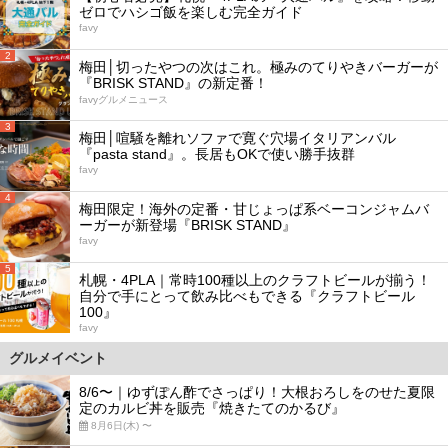
ゼロでハシゴ飯を楽しむ完全ガイド
favy
2
梅田│切ったやつの次はこれ。極みのてりやきバーガーが
『BRISK STAND』の新定番！
favyグルメニュース
3
梅田│喧騒を離れソファで寛ぐ穴場イタリアンバル
『pasta stand』。長居もOKで使い勝手抜群
favy
4
梅田限定！海外の定番・甘じょっぱ系ベーコンジャムバ
ーガーが新登場『BRISK STAND』
favy
5
札幌・4PLA｜常時100種以上のクラフトビールが揃う！
自分で手にとって飲み比べもできる『クラフトビール
100』
favy
グルメイベント
8/6〜｜ゆずぽん酢でさっぱり！大根おろしをのせた夏限
定のカルビ丼を販売『焼きたてのかるび』
8月6日(木) 〜