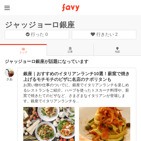
ジャッジョーロ銀座
行った
0
行きたい
2
記事
地図
トップ
ジャッジョーロ銀座が話題になっています
銀座｜おすすめのイタリアンランチ10選！薪窯で焼き
上げるモチモチのピザに名店のナポリタンも
さあ
お買い物や仕事のついでに、銀座でイタリアンランチを楽しめ
るレストランをご紹介。ハーブを使ったトスカーナ料理や、薪
窯で焼きたてのピザなど、さまざまなイタリアンが登場しま
す。銀座でイタリアンランチを...