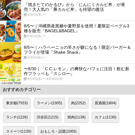
『焼きたてのかるび』から「にんにくカルビ丼」が発
売！大人気の「豚カルビ丼」も待望の復活
8月6日(木) 〜
8/5〜｜沖縄県産黒糖や夏野菜を使用！夏限定ベーグル3
種を販売『BAGEL&BAGEL』
8月5日(水) 〜
8/5〜｜ハラペーニョの辛さが癖になる！限定バーガー＆
フライが登場『Shake Shack』
8月5日(水) 〜
〜8/30｜「C.C.レモン」の爽快なパフェに注目！飲む新
作フラッペも『スシロー』
8月5日(水) 〜 8月30日(日)
おすすめカテゴリー
東京都(7553)
ラーメン(2305)
肉(2252)
居酒屋(1804)
ランチ(1226)
渋谷区(1215)
焼肉(1138)
カフェ(1130)
スイーツ(1130)
おもしろ・話題(1065)