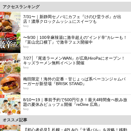
アクセスランキング
1
7/31〜｜新静岡セノバにカフェ『けのひ堂ラボ』が出
店！濃厚クロックムッシュにスイーツも
favy
2
〜9/30｜100辛麻辣湯に激辛超えの“インド辛”カレーも！
『富山北口横丁』で激辛フェス開催中
favy
3
7/27│『尾道ラーメンWAN』が広島HiroPaにオープン！
キッズラーメン無料イベント開催
favy
4
梅田限定！海外の定番・甘じょっぱ系ベーコンジャムバ
ーガーが新登場『BRISK STAND』
favy
5
8/10〜19｜事前予約で500円引き！最大4時間食べ飲み放
題の夏休みビュッフェ開催『reDine 広島』
favy
オススメ記事
1
【初心者必見】札幌・4PLAの『大通バル』を攻略！移動