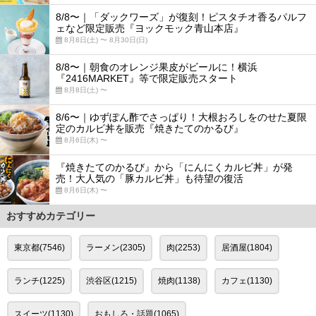
8/8〜｜「ダックワーズ」が復刻！ピスタチオ香るパルフ
ェなど限定販売『ヨックモック青山本店』
8月8日(土) 〜 8月30日(日)
8/8〜｜朝食のオレンジ果皮がビールに！横浜
『2416MARKET』等で限定販売スタート
8月8日(土) 〜
8/6〜｜ゆずぽん酢でさっぱり！大根おろしをのせた夏限
定のカルビ丼を販売『焼きたてのかるび』
8月6日(木) 〜
『焼きたてのかるび』から「にんにくカルビ丼」が発
売！大人気の「豚カルビ丼」も待望の復活
8月6日(木) 〜
おすすめカテゴリー
東京都(7546)
ラーメン(2305)
肉(2253)
居酒屋(1804)
ランチ(1225)
渋谷区(1215)
焼肉(1138)
カフェ(1130)
スイーツ(1130)
おもしろ・話題(1065)