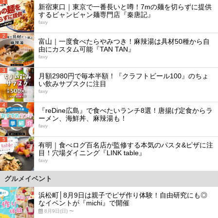
1
新宿東口｜東京で一番長いと噂！7mの麺を切らずに提供
するビャンビャン麺専門店『秦唐記』
favy
2
富山｜一度食べたらやみつき！麻辣湯は具材50種から自
由にカスタム可能『TAN TAN』
favy
3
月額2980円で毎本半額！『クラフトビール100』のちょ
い飲みサブスクに注目
favy
4
『reDine広島』で食べたいランチ8選！唐揚げ定食からラ
ーメン、海鮮丼、麻辣湯も！
favy
5
有明｜食べログ百名店が監修する本気のパスタ&ピザに注
目！穴場ダイニング『LINK table』
favy
グルメイベント
浜松町│8月9日は親子でピザ作り体験！自由研究にも◎
なイベントが『michi』で開催
8月9日(日) 〜