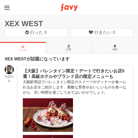
XEX WEST
行った
0
行きたい
0
記事
地図
トップ
XEX WESTが話題になっています
【大阪】バレンタイン限定！デートで行きたいお店5
選！高級ホテルやブランド店の限定メニューも
ちはら
ん
大阪駅周辺でバレンタイン限定のスイーツやディナーが食べら
れるお店をご紹介します。素敵な景色やおいしいものを食べな
がら、甘い時間を過ごしてみてはいかがでしょう。