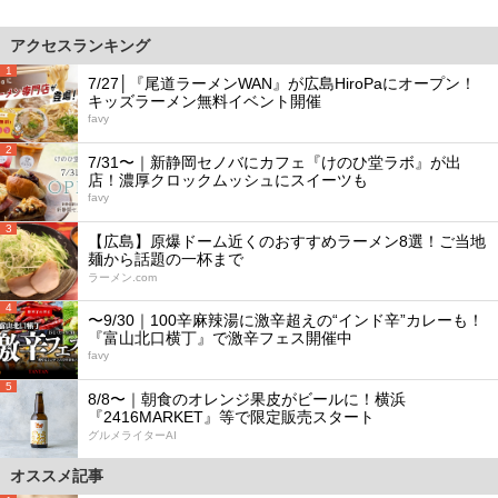
アクセスランキング
1
7/27│『尾道ラーメンWAN』が広島HiroPaにオープン！
キッズラーメン無料イベント開催
favy
2
7/31〜｜新静岡セノバにカフェ『けのひ堂ラボ』が出
店！濃厚クロックムッシュにスイーツも
favy
3
【広島】原爆ドーム近くのおすすめラーメン8選！ご当地
麺から話題の一杯まで
ラーメン.com
4
〜9/30｜100辛麻辣湯に激辛超えの“インド辛”カレーも！
『富山北口横丁』で激辛フェス開催中
favy
5
8/8〜｜朝食のオレンジ果皮がビールに！横浜
『2416MARKET』等で限定販売スタート
グルメライターAI
オススメ記事