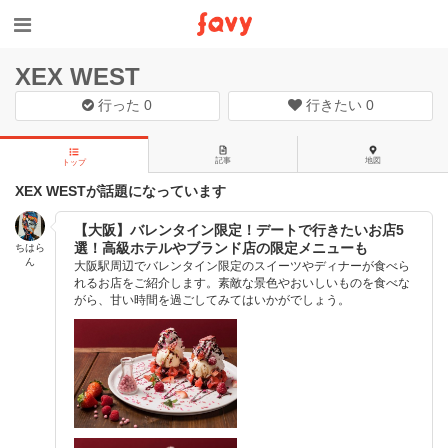
XEX WEST
行った
0
行きたい
0
記事
地図
トップ
XEX WESTが話題になっています
【大阪】バレンタイン限定！デートで行きたいお店5
選！高級ホテルやブランド店の限定メニューも
ちはら
ん
大阪駅周辺でバレンタイン限定のスイーツやディナーが食べら
れるお店をご紹介します。素敵な景色やおいしいものを食べな
がら、甘い時間を過ごしてみてはいかがでしょう。