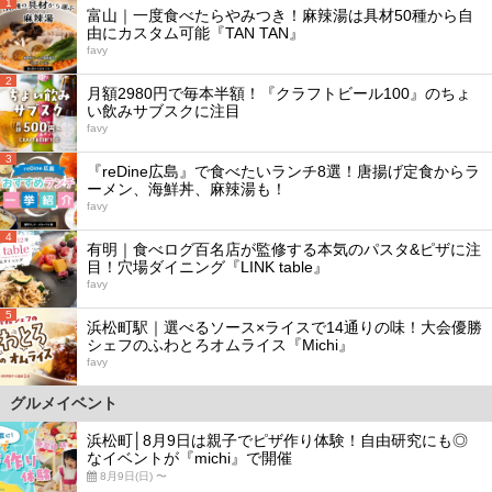
1
富山｜一度食べたらやみつき！麻辣湯は具材50種から自
由にカスタム可能『TAN TAN』
favy
2
月額2980円で毎本半額！『クラフトビール100』のちょ
い飲みサブスクに注目
favy
3
『reDine広島』で食べたいランチ8選！唐揚げ定食からラ
ーメン、海鮮丼、麻辣湯も！
favy
4
有明｜食べログ百名店が監修する本気のパスタ&ピザに注
目！穴場ダイニング『LINK table』
favy
5
浜松町駅｜選べるソース×ライスで14通りの味！大会優勝
シェフのふわとろオムライス『Michi』
favy
グルメイベント
浜松町│8月9日は親子でピザ作り体験！自由研究にも◎
なイベントが『michi』で開催
8月9日(日) 〜