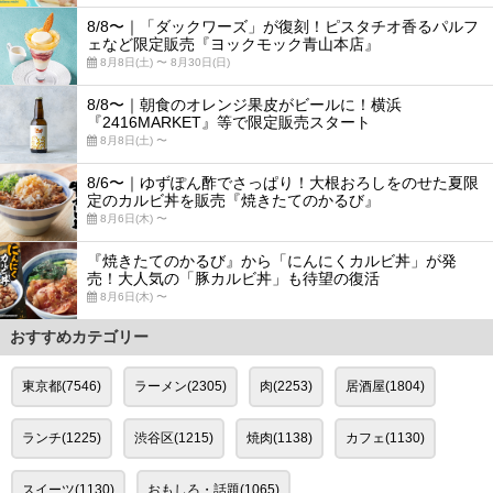
8/8〜｜「ダックワーズ」が復刻！ピスタチオ香るパルフ
ェなど限定販売『ヨックモック青山本店』
8月8日(土) 〜 8月30日(日)
8/8〜｜朝食のオレンジ果皮がビールに！横浜
『2416MARKET』等で限定販売スタート
8月8日(土) 〜
8/6〜｜ゆずぽん酢でさっぱり！大根おろしをのせた夏限
定のカルビ丼を販売『焼きたてのかるび』
8月6日(木) 〜
『焼きたてのかるび』から「にんにくカルビ丼」が発
売！大人気の「豚カルビ丼」も待望の復活
8月6日(木) 〜
おすすめカテゴリー
東京都(7546)
ラーメン(2305)
肉(2253)
居酒屋(1804)
ランチ(1225)
渋谷区(1215)
焼肉(1138)
カフェ(1130)
スイーツ(1130)
おもしろ・話題(1065)