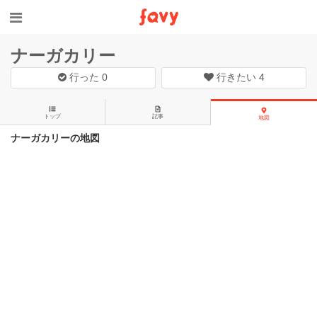
ナーガカリー
行った
0
行きたい
4
トップ
記事
地図
ナーガカリーの地図