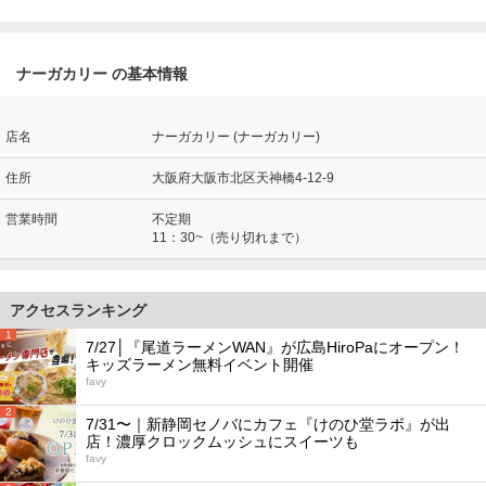
ナーガカリー の基本情報
店名
ナーガカリー (ナーガカリー)
住所
大阪府大阪市北区天神橋4-12-9
営業時間
不定期
11：30~（売り切れまで）
アクセスランキング
1
7/27│『尾道ラーメンWAN』が広島HiroPaにオープン！
キッズラーメン無料イベント開催
favy
2
7/31〜｜新静岡セノバにカフェ『けのひ堂ラボ』が出
店！濃厚クロックムッシュにスイーツも
favy