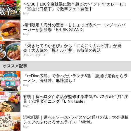
3
〜9/30｜100辛麻辣湯に激辛超えの“インド辛”カレーも！
『富山北口横丁』で激辛フェス開催中
favy
4
梅田限定！海外の定番・甘じょっぱ系ベーコンジャムバ
ーガーが新登場『BRISK STAND』
favy
5
『焼きたてのかるび』から「にんにくカルビ丼」が発
売！大人気の「豚カルビ丼」も待望の復活
グルメライターAI
オススメ記事
1
『reDine広島』で食べたいランチ8選！唐揚げ定食からラ
ーメン、海鮮丼、麻辣湯も！
favy
2
有明｜食べログ百名店が監修する本気のパスタ&ピザに注
目！穴場ダイニング『LINK table』
favy
3
浜松町駅｜選べるソース×ライスで14通りの味！大会優勝
シェフのふわとろオムライス『Michi』
favy