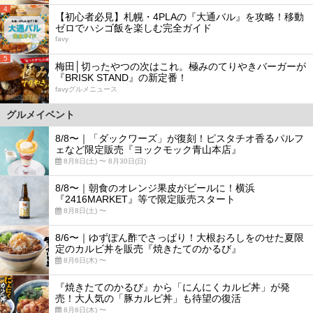
4
【初心者必見】札幌・4PLAの『大通バル』を攻略！移動
ゼロでハシゴ飯を楽しむ完全ガイド
favy
5
梅田│切ったやつの次はこれ。極みのてりやきバーガーが
『BRISK STAND』の新定番！
favyグルメニュース
グルメイベント
8/8〜｜「ダックワーズ」が復刻！ピスタチオ香るパルフ
ェなど限定販売『ヨックモック青山本店』
8月8日(土) 〜 8月30日(日)
8/8〜｜朝食のオレンジ果皮がビールに！横浜
『2416MARKET』等で限定販売スタート
8月8日(土) 〜
8/6〜｜ゆずぽん酢でさっぱり！大根おろしをのせた夏限
定のカルビ丼を販売『焼きたてのかるび』
8月6日(木) 〜
『焼きたてのかるび』から「にんにくカルビ丼」が発
売！大人気の「豚カルビ丼」も待望の復活
8月6日(木) 〜