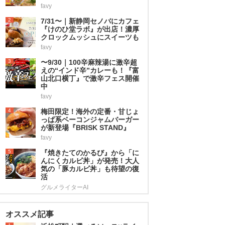
favy
2
7/31〜｜新静岡セノバにカフェ
『けのひ堂ラボ』が出店！濃厚
クロックムッシュにスイーツも
favy
3
〜9/30｜100辛麻辣湯に激辛超
えの“インド辛”カレーも！『富
山北口横丁』で激辛フェス開催
中
favy
4
梅田限定！海外の定番・甘じょ
っぱ系ベーコンジャムバーガー
が新登場『BRISK STAND』
favy
5
『焼きたてのかるび』から「に
んにくカルビ丼」が発売！大人
気の「豚カルビ丼」も待望の復
活
グルメライターAI
オススメ記事