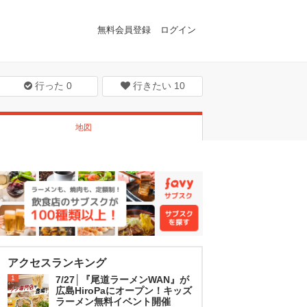
無料会員登録
ログイン
行った
0
行きたい
10
地図
アクセスランキング
1
7/27│『尾道ラーメンWAN』が
広島HiroPaにオープン！キッズ
ラーメン無料イベント開催