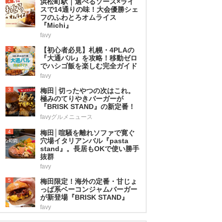
1
浜松町駅｜選べるソース×ライ
スで14通りの味！大会優勝シェ
フのふわとろオムライス
『Michi』
favy
2
【初心者必見】札幌・4PLAの
『大通バル』を攻略！移動ゼロ
でハシゴ飯を楽しむ完全ガイド
favy
3
梅田│切ったやつの次はこれ。
極みのてりやきバーガーが
『BRISK STAND』の新定番！
favyグルメニュース
4
梅田│喧騒を離れソファで寛ぐ
穴場イタリアンバル『pasta
stand』。長居もOKで使い勝手
抜群
favy
5
梅田限定！海外の定番・甘じょ
っぱ系ベーコンジャムバーガー
が新登場『BRISK STAND』
favy