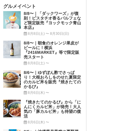
グルメイベント
8/8〜｜「ダックワーズ」が復
刻！ピスタチオ香るパルフェな
ど限定販売『ヨックモック青山
本店』
8月8日(土) 〜 8月30日(日)
8/8〜｜朝食のオレンジ果皮が
ビールに！横浜
『2416MARKET』等で限定販
売スタート
8月8日(土) 〜
8/6〜｜ゆずぽん酢でさっぱ
り！大根おろしをのせた夏限定
のカルビ丼を販売『焼きたての
かるび』
8月6日(木) 〜
『焼きたてのかるび』から「に
んにくカルビ丼」が発売！大人
気の「豚カルビ丼」も待望の復
活
8月6日(木) 〜