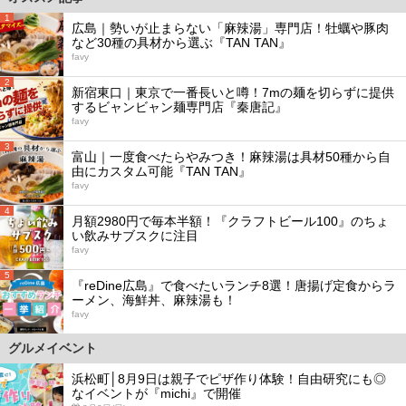
1
広島｜勢いが止まらない「麻辣湯」専門店！牡蠣や豚肉
など30種の具材から選ぶ『TAN TAN』
favy
2
新宿東口｜東京で一番長いと噂！7mの麺を切らずに提供
するビャンビャン麺専門店『秦唐記』
favy
3
富山｜一度食べたらやみつき！麻辣湯は具材50種から自
由にカスタム可能『TAN TAN』
favy
4
月額2980円で毎本半額！『クラフトビール100』のちょ
い飲みサブスクに注目
favy
5
『reDine広島』で食べたいランチ8選！唐揚げ定食からラ
ーメン、海鮮丼、麻辣湯も！
favy
グルメイベント
浜松町│8月9日は親子でピザ作り体験！自由研究にも◎
なイベントが『michi』で開催