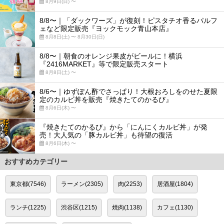
8月9日(日) 〜
8/8〜｜「ダックワーズ」が復刻！ピスタチオ香るパルフ
ェなど限定販売『ヨックモック青山本店』
8月8日(土) 〜 8月30日(日)
8/8〜｜朝食のオレンジ果皮がビールに！横浜
『2416MARKET』等で限定販売スタート
8月8日(土) 〜
8/6〜｜ゆずぽん酢でさっぱり！大根おろしをのせた夏限
定のカルビ丼を販売『焼きたてのかるび』
8月6日(木) 〜
『焼きたてのかるび』から「にんにくカルビ丼」が発
売！大人気の「豚カルビ丼」も待望の復活
8月6日(木) 〜
おすすめカテゴリー
東京都(7546)
ラーメン(2305)
肉(2253)
居酒屋(1804)
ランチ(1225)
渋谷区(1215)
焼肉(1138)
カフェ(1130)