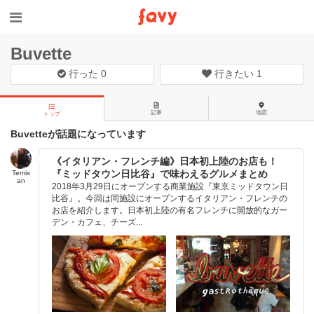
Buvette
行った
0
行きたい
1
記事
地図
トップ
Buvetteが話題になっています
《イタリアン・フレンチ編》日本初上陸のお店も！
『ミッドタウン日比谷』で味わえるグルメまとめ
Temis
an
2018年3月29日にオープンする商業施設『東京ミッドタウン日
比谷』。今回は同施設にオープンするイタリアン・フレンチの
お店を紹介します。日本初上陸の有名フレンチに開放的なガー
デン・カフェ、チーズ...