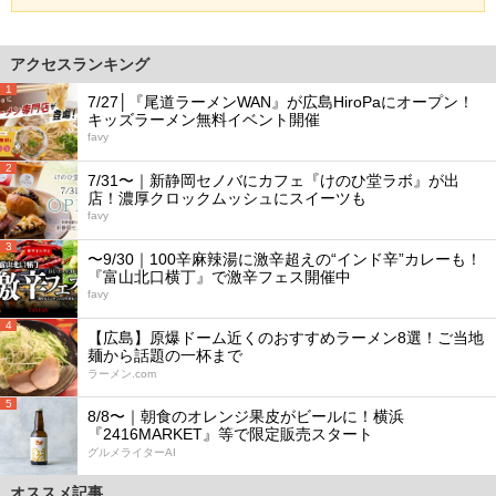
アクセスランキング
1
7/27│『尾道ラーメンWAN』が広島HiroPaにオープン！
キッズラーメン無料イベント開催
favy
2
7/31〜｜新静岡セノバにカフェ『けのひ堂ラボ』が出
店！濃厚クロックムッシュにスイーツも
favy
3
〜9/30｜100辛麻辣湯に激辛超えの“インド辛”カレーも！
『富山北口横丁』で激辛フェス開催中
favy
4
【広島】原爆ドーム近くのおすすめラーメン8選！ご当地
麺から話題の一杯まで
ラーメン.com
5
8/8〜｜朝食のオレンジ果皮がビールに！横浜
『2416MARKET』等で限定販売スタート
グルメライターAI
オススメ記事