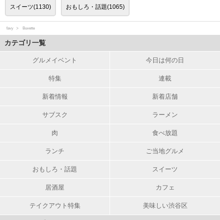
スイーツ(1130)
おもしろ・話題(1065)
favy
Buvette
カテゴリ一覧
グルメイベント
今日は何の日
特集
連載
新着情報
新着店舗
サブスク
ラーメン
肉
食べ放題
ランチ
ご当地グルメ
おもしろ・話題
スイーツ
居酒屋
カフェ
テイクアウト特集
美味しい渋谷区