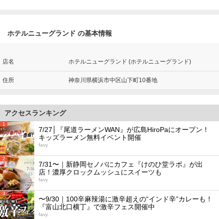
ホテルニューグランド の基本情報
店名
ホテルニューグランド (ホテルニューグランド)
住所
神奈川県横浜市中区山下町10番地
アクセスランキング
1
7/27│『尾道ラーメンWAN』が広島HiroPaにオープン！
キッズラーメン無料イベント開催
favy
2
7/31〜｜新静岡セノバにカフェ『けのひ堂ラボ』が出
店！濃厚クロックムッシュにスイーツも
favy
3
〜9/30｜100辛麻辣湯に激辛超えの“インド辛”カレーも！
『富山北口横丁』で激辛フェス開催中
favy