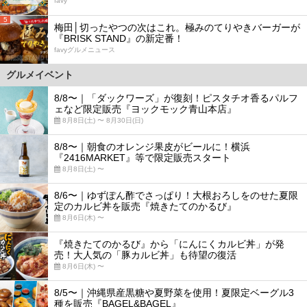
favy
5
梅田│切ったやつの次はこれ。極みのてりやきバーガーが
『BRISK STAND』の新定番！
favyグルメニュース
グルメイベント
8/8〜｜「ダックワーズ」が復刻！ピスタチオ香るパルフ
ェなど限定販売『ヨックモック青山本店』
8月8日(土) 〜 8月30日(日)
8/8〜｜朝食のオレンジ果皮がビールに！横浜
『2416MARKET』等で限定販売スタート
8月8日(土) 〜
8/6〜｜ゆずぽん酢でさっぱり！大根おろしをのせた夏限
定のカルビ丼を販売『焼きたてのかるび』
8月6日(木) 〜
『焼きたてのかるび』から「にんにくカルビ丼」が発
売！大人気の「豚カルビ丼」も待望の復活
8月6日(木) 〜
8/5〜｜沖縄県産黒糖や夏野菜を使用！夏限定ベーグル3
種を販売『BAGEL&BAGEL』