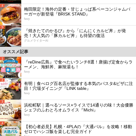
4
梅田限定！海外の定番・甘じょっぱ系ベーコンジャムバ
ーガーが新登場『BRISK STAND』
favy
5
『焼きたてのかるび』から「にんにくカルビ丼」が発
売！大人気の「豚カルビ丼」も待望の復活
グルメライターAI
オススメ記事
1
『reDine広島』で食べたいランチ8選！唐揚げ定食からラ
ーメン、海鮮丼、麻辣湯も！
favy
2
有明｜食べログ百名店が監修する本気のパスタ&ピザに注
目！穴場ダイニング『LINK table』
favy
3
浜松町駅｜選べるソース×ライスで14通りの味！大会優勝
シェフのふわとろオムライス『Michi』
favy
4
【初心者必見】札幌・4PLAの『大通バル』を攻略！移動
ゼロでハシゴ飯を楽しむ完全ガイド