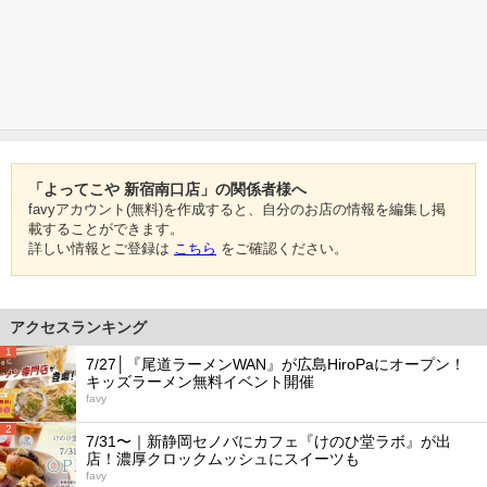
「よってこや 新宿南口店」の関係者様へ
favyアカウント(無料)を作成すると、自分のお店の情報を編集し掲
載することができます。
詳しい情報とご登録は
こちら
をご確認ください。
アクセスランキング
1
7/27│『尾道ラーメンWAN』が広島HiroPaにオープン！
キッズラーメン無料イベント開催
favy
2
7/31〜｜新静岡セノバにカフェ『けのひ堂ラボ』が出
店！濃厚クロックムッシュにスイーツも
favy