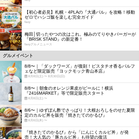
4
【初心者必見】札幌・4PLAの『大通バル』を攻略！移動
ゼロでハシゴ飯を楽しむ完全ガイド
favy
5
梅田│切ったやつの次はこれ。極みのてりやきバーガーが
『BRISK STAND』の新定番！
favyグルメニュース
グルメイベント
8/8〜｜「ダックワーズ」が復刻！ピスタチオ香るパルフ
ェなど限定販売『ヨックモック青山本店』
8月8日(土) 〜 8月30日(日)
8/8〜｜朝食のオレンジ果皮がビールに！横浜
『2416MARKET』等で限定販売スタート
8月8日(土) 〜
8/6〜｜ゆずぽん酢でさっぱり！大根おろしをのせた夏限
定のカルビ丼を販売『焼きたてのかるび』
8月6日(木) 〜
『焼きたてのかるび』から「にんにくカルビ丼」が発
売！大人気の「豚カルビ丼」も待望の復活