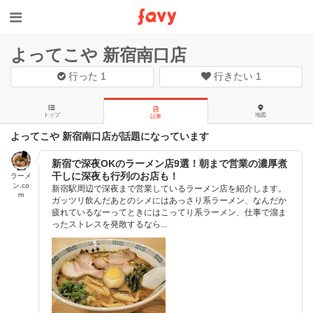
よってこや 新宿南口店
行った
1
行きたい
1
トップ
地図
記事
よってこや 新宿南口店が話題になっています
新宿で深夜OKのラーメン店9選！朝まで営業の濃厚煮
干しに深夜も行列のお店も！
ラーメ
ン.co
新宿駅周辺で深夜まで営業しているラーメン店を紹介します。
m
ガッツリ飲んだあとのシメにはあっさり系ラーメン、なんだか
疲れているなーってときにはこってり系ラーメン、仕事で溜ま
ったストレスを発散するなら...