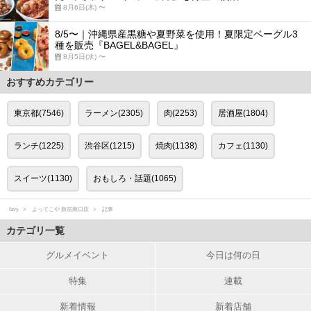
8月6日(木) 〜
8/5〜｜沖縄県産黒糖や夏野菜を使用！夏限定ベーグル3
種を販売『BAGEL&BAGEL』
8月5日(水) 〜
おすすめカテゴリー
東京都(7546)
ラーメン(2305)
肉(2253)
居酒屋(1804)
ランチ(1225)
渋谷区(1215)
焼肉(1138)
カフェ(1130)
スイーツ(1130)
おもしろ・話題(1065)
favy
よってこや 新宿南口店
記事
カテゴリ一覧
グルメイベント
今日は何の日
特集
連載
新着情報
新着店舗