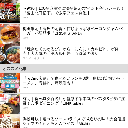
3
〜9/30｜100辛麻辣湯に激辛超えの“インド辛”カレーも！
『富山北口横丁』で激辛フェス開催中
favy
4
梅田限定！海外の定番・甘じょっぱ系ベーコンジャムバ
ーガーが新登場『BRISK STAND』
favy
5
『焼きたてのかるび』から「にんにくカルビ丼」が発
売！大人気の「豚カルビ丼」も待望の復活
グルメライターAI
オススメ記事
1
『reDine広島』で食べたいランチ8選！唐揚げ定食からラ
ーメン、海鮮丼、麻辣湯も！
favy
2
有明｜食べログ百名店が監修する本気のパスタ&ピザに注
目！穴場ダイニング『LINK table』
favy
3
浜松町駅｜選べるソース×ライスで14通りの味！大会優勝
シェフのふわとろオムライス『Michi』
favy