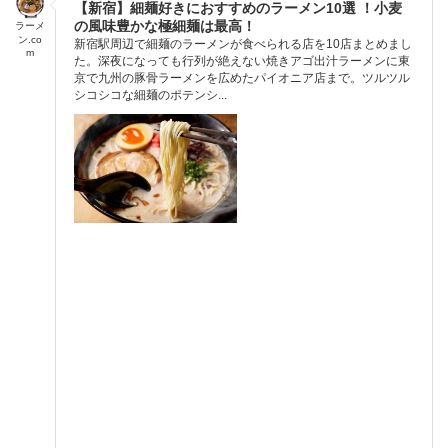
【新宿】細麺好きにおすすめのラーメン10選 ！小麦
の風味豊かな極細麺は最高！
ラーメ
ン.co
新宿駅周辺で細麺のラーメンが食べられる店を10店まとめまし
m
た。深夜になっても行列が絶えない焼きアゴ出汁ラーメンに東
京で九州の豚骨ラーメンを広めたパイオニア店まで。ツルツル
シコシコな細麺のポテンシ...