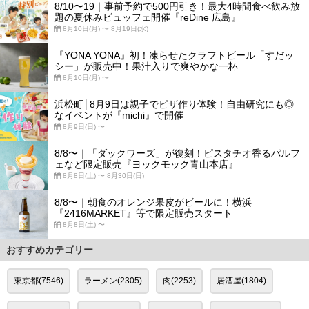
8/10〜19｜事前予約で500円引き！最大4時間食べ飲み放
題の夏休みビュッフェ開催『reDine 広島』
8月10日(月) 〜 8月19日(水)
『YONA YONA』初！凍らせたクラフトビール「すだッ
シー」が販売中！果汁入りで爽やかな一杯
8月10日(月) 〜
浜松町│8月9日は親子でピザ作り体験！自由研究にも◎
なイベントが『michi』で開催
8月9日(日) 〜
8/8〜｜「ダックワーズ」が復刻！ピスタチオ香るパルフ
ェなど限定販売『ヨックモック青山本店』
8月8日(土) 〜 8月30日(日)
8/8〜｜朝食のオレンジ果皮がビールに！横浜
『2416MARKET』等で限定販売スタート
8月8日(土) 〜
おすすめカテゴリー
東京都(7546)
ラーメン(2305)
肉(2253)
居酒屋(1804)