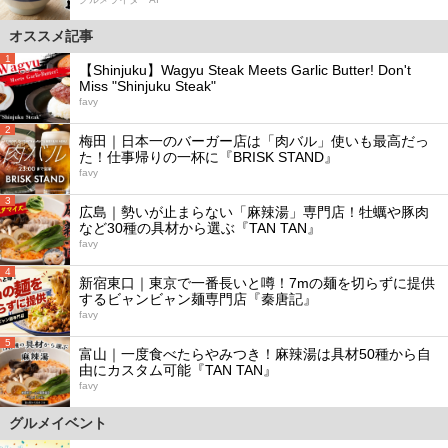
オススメ記事
1
【Shinjuku】Wagyu Steak Meets Garlic Butter! Don't
Miss "Shinjuku Steak"
favy
2
梅田｜日本一のバーガー店は「肉バル」使いも最高だっ
た！仕事帰りの一杯に『BRISK STAND』
favy
3
広島｜勢いが止まらない「麻辣湯」専門店！牡蠣や豚肉
など30種の具材から選ぶ『TAN TAN』
favy
4
新宿東口｜東京で一番長いと噂！7mの麺を切らずに提供
するビャンビャン麺専門店『秦唐記』
favy
5
富山｜一度食べたらやみつき！麻辣湯は具材50種から自
由にカスタム可能『TAN TAN』
favy
グルメイベント