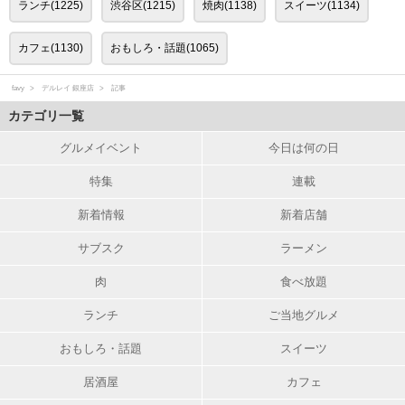
ランチ(1225)
渋谷区(1215)
焼肉(1138)
スイーツ(1134)
カフェ(1130)
おもしろ・話題(1065)
favy
デルレイ 銀座店
記事
カテゴリ一覧
グルメイベント
今日は何の日
特集
連載
新着情報
新着店舗
サブスク
ラーメン
肉
食べ放題
ランチ
ご当地グルメ
おもしろ・話題
スイーツ
居酒屋
カフェ