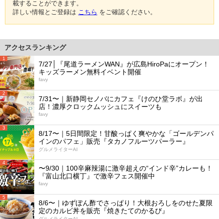
載することができます。
詳しい情報とご登録は
こちら
をご確認ください。
アクセスランキング
1
7/27│『尾道ラーメンWAN』が広島HiroPaにオープン！
キッズラーメン無料イベント開催
favy
2
7/31〜｜新静岡セノバにカフェ『けのひ堂ラボ』が出
店！濃厚クロックムッシュにスイーツも
favy
3
8/17〜｜5日間限定！甘酸っぱく爽やかな「ゴールデンパ
インのパフェ」販売『タカノフルーツパーラー』
グルメライターAI
4
〜9/30｜100辛麻辣湯に激辛超えの“インド辛”カレーも！
『富山北口横丁』で激辛フェス開催中
favy
5
8/6〜｜ゆずぽん酢でさっぱり！大根おろしをのせた夏限
定のカルビ丼を販売『焼きたてのかるび』
グルメライターAI