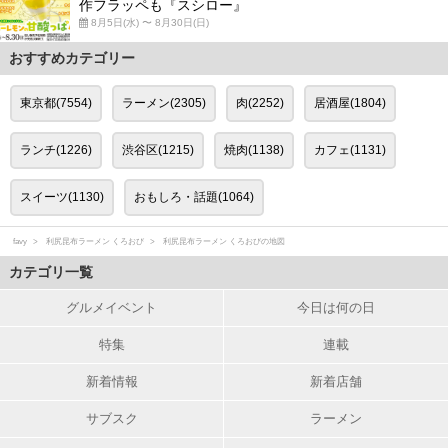
作フラッペも『スシロー』
8月5日(水) 〜 8月30日(日)
おすすめカテゴリー
東京都(7554)
ラーメン(2305)
肉(2252)
居酒屋(1804)
ランチ(1226)
渋谷区(1215)
焼肉(1138)
カフェ(1131)
スイーツ(1130)
おもしろ・話題(1064)
favy
利尻昆布ラーメン くろおび
利尻昆布ラーメン くろおびの地図
カテゴリ一覧
グルメイベント
今日は何の日
特集
連載
新着情報
新着店舗
サブスク
ラーメン