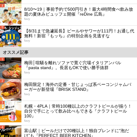
4
8/10〜19｜事前予約で500円引き！最大4時間食べ飲み放
題の夏休みビュッフェ開催『reDine 広島』
favy
5
【8/31まで急遽延長】ビールやサワーが111円！お通し代
無料！新宿『もッち』の特別企画を見逃すな
favy
オススメ記事
1
梅田│喧騒を離れソファで寛ぐ穴場イタリアンバル
『pasta stand』。長居もOKで使い勝手抜群
favy
2
梅田限定！海外の定番・甘じょっぱ系ベーコンジャムバ
ーガーが新登場『BRISK STAND』
favy
3
札幌・4PLA｜常時100種以上のクラフトビールが揃う！
自分で手にとって飲み比べもできる『クラフトビール
100』
favy
4
富山駅｜ビールだけで20種以上！独自ブレンドに“泡だ
け”も『PERFECT BEER KITCHEN』