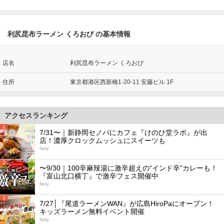
利尻昆布ラーメン くろおび の基本情報
店名
利尻昆布ラーメン くろおび
住所
東京都港区西新橋1-20-11 安藤ビル 1F
アクセスランキング
1
7/31〜｜新静岡セノバにカフェ『けのひ堂ラボ』が出
店！濃厚クロックムッシュにスイーツも
favy
2
〜9/30｜100辛麻辣湯に激辛超えの“インド辛”カレーも！
『富山北口横丁』で激辛フェス開催中
favy
3
7/27│『尾道ラーメンWAN』が広島HiroPaにオープン！
キッズラーメン無料イベント開催
favy