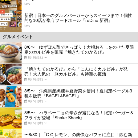
favy
5
新宿｜日本一のグルメバーガーからスイーツまで！個性
的な10店が集うフードホール『reDine 新宿』
favy
グルメイベント
8/6〜｜ゆずぽん酢でさっぱり！大根おろしをのせた夏限
定のカルビ丼を販売『焼きたてのかるび』
8月6日(木) 〜
『焼きたてのかるび』から「にんにくカルビ丼」が発
売！大人気の「豚カルビ丼」も待望の復活
8月6日(木) 〜
8/5〜｜沖縄県産黒糖や夏野菜を使用！夏限定ベーグル3
種を販売『BAGEL&BAGEL』
8月5日(水) 〜
8/5〜｜ハラペーニョの辛さが癖になる！限定バーガー＆
フライが登場『Shake Shack』
8月5日(水) 〜
〜8/30｜「C.C.レモン」の爽快なパフェに注目！飲む新