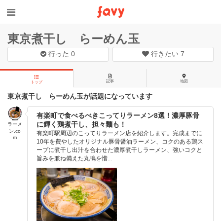
東京煮干し らーめん玉
行った
0
行きたい
7
記事
地図
トップ
東京煮干し らーめん玉が話題になっています
有楽町で食べるべきこってりラーメン8選！濃厚豚骨
に輝く鶏煮干し、担々麺も！
ラーメ
ン.co
有楽町駅周辺のこってりラーメン店を紹介します。完成までに
m
10年を費やしたオリジナル豚骨醤油ラーメン、コクのある鶏ス
ープに煮干し出汁を合わせた濃厚煮干しラーメン、強いコクと
旨みを兼ね備えた丸鴨を惜...