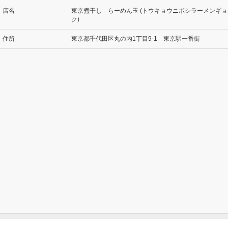
店名
東京煮干し らーめん玉 (トウキョウニボシラーメンギョ
ク)
住所
東京都千代田区丸の内1丁目9-1 東京駅一番街