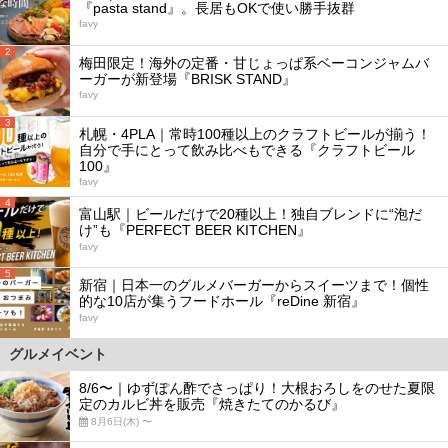
『pasta stand』。長居もOKで使い勝手抜群
favy
2
梅田限定！海外の定番・甘じょっぱ系ベーコンジャムバ
ーガーが新登場『BRISK STAND』
favy
3
札幌・4PLA｜常時100種以上のクラフトビールが揃う！
自分で手にとって飲み比べもできる『クラフトビール
100』
favy
4
富山駅｜ビールだけで20種以上！独自ブレンドに“泡だ
け”も『PERFECT BEER KITCHEN』
favy
5
新宿｜日本一のグルメバーガーからスイーツまで！個性
的な10店が集うフードホール『reDine 新宿』
favy
グルメイベント
8/6〜｜ゆずぽん酢でさっぱり！大根おろしをのせた夏限
定のカルビ丼を販売『焼きたてのかるび』
8月6日(木) 〜