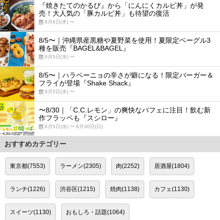
『焼きたてのかるび』から「にんにくカルビ丼」が発
売！大人気の「豚カルビ丼」も待望の復活
8月6日(木) 〜
8/5〜｜沖縄県産黒糖や夏野菜を使用！夏限定ベーグル3
種を販売『BAGEL&BAGEL』
8月5日(水) 〜
8/5〜｜ハラペーニョの辛さが癖になる！限定バーガー＆
フライが登場『Shake Shack』
8月5日(水) 〜
〜8/30｜「C.C.レモン」の爽快なパフェに注目！飲む新
作フラッペも『スシロー』
8月5日(水) 〜 8月30日(日)
おすすめカテゴリー
東京都(7553)
ラーメン(2305)
肉(2252)
居酒屋(1804)
ランチ(1226)
渋谷区(1215)
焼肉(1138)
カフェ(1130)
スイーツ(1130)
おもしろ・話題(1064)