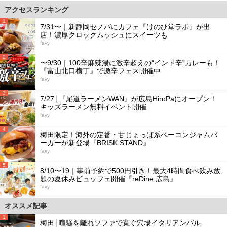
アクセスランキング
1
7/31〜｜新静岡セノバにカフェ『けのひ堂ラボ』が出
店！濃厚クロックムッシュにスイーツも
favy
2
〜9/30｜100辛麻辣湯に激辛超えの“インド辛”カレーも！
『富山北口横丁』で激辛フェス開催中
favy
3
7/27│『尾道ラーメンWAN』が広島HiroPaにオープン！
キッズラーメン無料イベント開催
favy
4
梅田限定！海外の定番・甘じょっぱ系ベーコンジャムバ
ーガーが新登場『BRISK STAND』
favy
5
8/10〜19｜事前予約で500円引き！最大4時間食べ飲み放
題の夏休みビュッフェ開催『reDine 広島』
favy
オススメ記事
1
梅田│喧騒を離れソファで寛ぐ穴場イタリアンバル