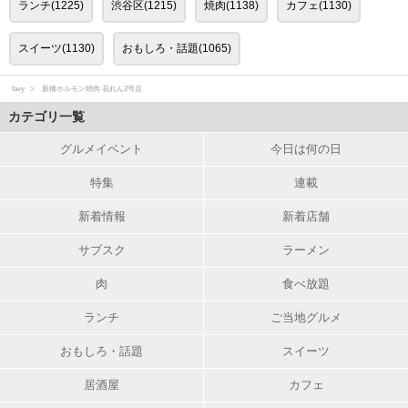
ランチ(1225)
渋谷区(1215)
焼肉(1138)
カフェ(1130)
スイーツ(1130)
おもしろ・話題(1065)
favy
新橋ホルモン焼肉 花れん2号店
カテゴリ一覧
グルメイベント
今日は何の日
特集
連載
新着情報
新着店舗
サブスク
ラーメン
肉
食べ放題
ランチ
ご当地グルメ
おもしろ・話題
スイーツ
居酒屋
カフェ