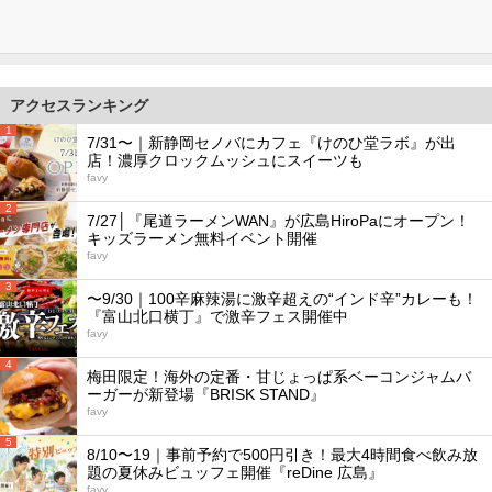
アクセスランキング
1
7/31〜｜新静岡セノバにカフェ『けのひ堂ラボ』が出
店！濃厚クロックムッシュにスイーツも
favy
2
7/27│『尾道ラーメンWAN』が広島HiroPaにオープン！
キッズラーメン無料イベント開催
favy
3
〜9/30｜100辛麻辣湯に激辛超えの“インド辛”カレーも！
『富山北口横丁』で激辛フェス開催中
favy
4
梅田限定！海外の定番・甘じょっぱ系ベーコンジャムバ
ーガーが新登場『BRISK STAND』
favy
5
8/10〜19｜事前予約で500円引き！最大4時間食べ飲み放
題の夏休みビュッフェ開催『reDine 広島』
favy