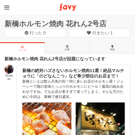
新橋ホルモン焼肉 花れん2号店
行った
0
行きたい
1
記事
地図
トップ
新橋ホルモン焼肉 花れん2号店が話題になっています
新橋の絶対ハズさないホルモン焼肉11選！絶品マルチ
ョウに「のどなんこつ」など希少部位のお店まで！
Temis
an
新橋といえば飲ん兵衛の街！特に多いお店がホルモン屋！ジュ
ーシーで脂の旨味たっぷりのホルモンにビール！最高の組み合
わせですね。でもお店が多すぎて迷ってしまう。そんな方のた
めに今回は、新橋で連日盛況...