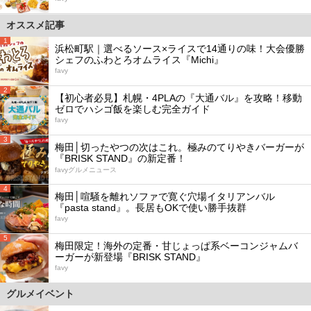
オススメ記事
1
浜松町駅｜選べるソース×ライスで14通りの味！大会優勝
シェフのふわとろオムライス『Michi』
favy
2
【初心者必見】札幌・4PLAの『大通バル』を攻略！移動
ゼロでハシゴ飯を楽しむ完全ガイド
favy
3
梅田│切ったやつの次はこれ。極みのてりやきバーガーが
『BRISK STAND』の新定番！
favyグルメニュース
4
梅田│喧騒を離れソファで寛ぐ穴場イタリアンバル
『pasta stand』。長居もOKで使い勝手抜群
favy
5
梅田限定！海外の定番・甘じょっぱ系ベーコンジャムバ
ーガーが新登場『BRISK STAND』
favy
グルメイベント