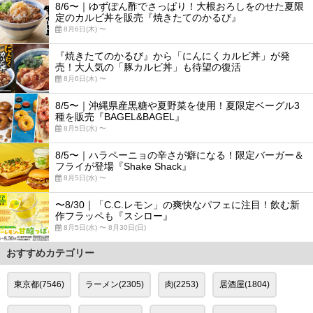
8/6〜｜ゆずぽん酢でさっぱり！大根おろしをのせた夏限
定のカルビ丼を販売『焼きたてのかるび』
8月6日(木) 〜
『焼きたてのかるび』から「にんにくカルビ丼」が発
売！大人気の「豚カルビ丼」も待望の復活
8月6日(木) 〜
8/5〜｜沖縄県産黒糖や夏野菜を使用！夏限定ベーグル3
種を販売『BAGEL&BAGEL』
8月5日(水) 〜
8/5〜｜ハラペーニョの辛さが癖になる！限定バーガー＆
フライが登場『Shake Shack』
8月5日(水) 〜
〜8/30｜「C.C.レモン」の爽快なパフェに注目！飲む新
作フラッペも『スシロー』
8月5日(水) 〜 8月30日(日)
おすすめカテゴリー
東京都(7546)
ラーメン(2305)
肉(2253)
居酒屋(1804)