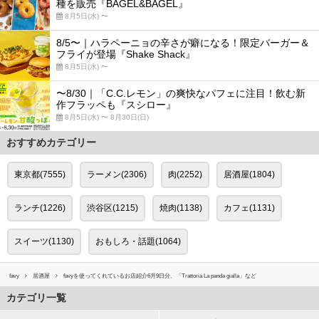
種を販売『BAGEL&BAGEL』
8月5日(水) 〜
8/5〜｜ハラペーニョの辛さが癖になる！限定バーガー＆
フライが登場『Shake Shack』
8月5日(水) 〜
〜8/30｜「C.C.レモン」の爽快なパフェに注目！飲む新
作フラッペも『スシロー』
8月5日(水) 〜 8月30日(日)
おすすめカテゴリー
東京都(7555)
ラーメン(2306)
肉(2252)
居酒屋(1804)
ランチ(1226)
渋谷区(1215)
焼肉(1138)
カフェ(1131)
スイーツ(1130)
おもしろ・話題(1064)
favy
居酒屋
favyを使ってくれているお店紹介6月9日分、「Trattoria La panda gialla」など
カテゴリ一覧