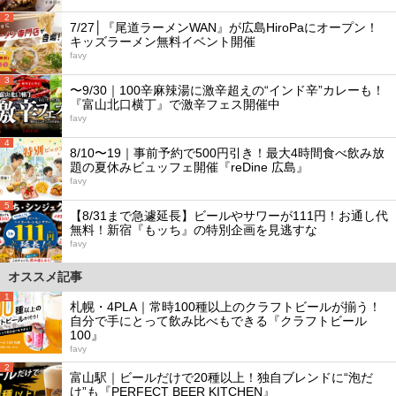
2
7/27│『尾道ラーメンWAN』が広島HiroPaにオープン！
キッズラーメン無料イベント開催
favy
3
〜9/30｜100辛麻辣湯に激辛超えの“インド辛”カレーも！
『富山北口横丁』で激辛フェス開催中
favy
4
8/10〜19｜事前予約で500円引き！最大4時間食べ飲み放
題の夏休みビュッフェ開催『reDine 広島』
favy
5
【8/31まで急遽延長】ビールやサワーが111円！お通し代
無料！新宿『もッち』の特別企画を見逃すな
favy
オススメ記事
1
札幌・4PLA｜常時100種以上のクラフトビールが揃う！
自分で手にとって飲み比べもできる『クラフトビール
100』
favy
2
富山駅｜ビールだけで20種以上！独自ブレンドに“泡だ
け”も『PERFECT BEER KITCHEN』