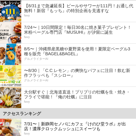
【8/31まで急遽延長】ビールやサワーが111円！お通し代
無料！新宿『もッち』の特別企画を見逃すな
favy
7/24〜｜10日間限定！毎日30名に焼き菓子プレゼント！
米粉ベーグル専門店『MUSUHI』が汐留に誕生
favy
8/5〜｜沖縄県産黒糖や夏野菜を使用！夏限定ベーグル3
種を販売『BAGEL&BAGEL』
グルメライターAI
〜8/30｜「C.C.レモン」の爽快なパフェに注目！飲む新
作フラッペも『スシロー』
グルメライターAI
大分駅すぐ｜北海道直送！プリプリの牡蠣を生・焼き・
フライで堪能！『俺の牡蠣』に注目
favy
アクセスランキング
1
7/31〜｜新静岡セノバにカフェ『けのひ堂ラボ』が出
店！濃厚クロックムッシュにスイーツも
favy