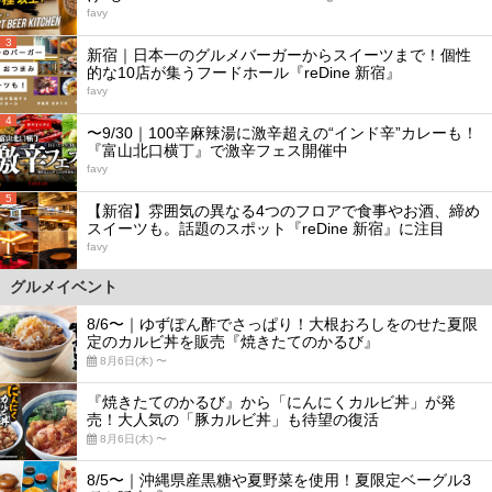
favy
3
新宿｜日本一のグルメバーガーからスイーツまで！個性
的な10店が集うフードホール『reDine 新宿』
favy
4
〜9/30｜100辛麻辣湯に激辛超えの“インド辛”カレーも！
『富山北口横丁』で激辛フェス開催中
favy
5
【新宿】雰囲気の異なる4つのフロアで食事やお酒、締め
スイーツも。話題のスポット『reDine 新宿』に注目
favy
グルメイベント
8/6〜｜ゆずぽん酢でさっぱり！大根おろしをのせた夏限
定のカルビ丼を販売『焼きたてのかるび』
8月6日(木) 〜
『焼きたてのかるび』から「にんにくカルビ丼」が発
売！大人気の「豚カルビ丼」も待望の復活
8月6日(木) 〜
8/5〜｜沖縄県産黒糖や夏野菜を使用！夏限定ベーグル3