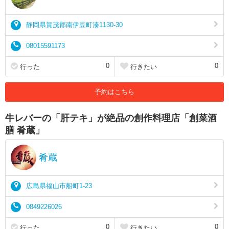
静岡県賀茂郡南伊豆町湊1130-30
08015591173
0
0
行った
行きたい
予約はこちら
牛レバーの「肝テキ」が絶品の創作料理店「創菜酒
膳 肴蔵」
肴蔵
広島県福山市船町1-23
0849226026
0
0
行った
行きたい