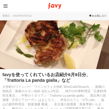
更新日： 2019年02月01日
お気に入り
0
favyを使ってくれているお店紹介6月9日分、
「Trattoria La panda gialla」など
大井町のワインバー「ワインカフェ大井町 WineCafeOimachi」、新橋の
焼肉店「新橋ホルモン焼肉 花れん2号店」、神戸の中華料理店「広東料理
民生東店」、中野のイタリアン「Trattoria La panda gialla」、恵比寿の居
酒屋「天空ビアガーデン はまじろう」、伊豆のカフェ「e73 cafe」、福
山の創作料理店「創菜酒膳 肴蔵」、名古屋の居酒屋「美食専家いちま
る」、横浜のしゃぶしゃぶ店「しゃぶしゃぶ温野菜横浜西口店」、亀戸