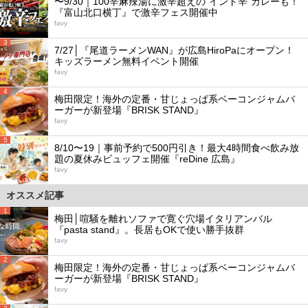
〜9/30｜100辛麻辣湯に激辛超えの“インド辛”カレーも！
『富山北口横丁』で激辛フェス開催中
favy
3
7/27│『尾道ラーメンWAN』が広島HiroPaにオープン！
キッズラーメン無料イベント開催
favy
4
梅田限定！海外の定番・甘じょっぱ系ベーコンジャムバ
ーガーが新登場『BRISK STAND』
favy
5
8/10〜19｜事前予約で500円引き！最大4時間食べ飲み放
題の夏休みビュッフェ開催『reDine 広島』
favy
オススメ記事
1
梅田│喧騒を離れソファで寛ぐ穴場イタリアンバル
『pasta stand』。長居もOKで使い勝手抜群
favy
2
梅田限定！海外の定番・甘じょっぱ系ベーコンジャムバ
ーガーが新登場『BRISK STAND』
favy