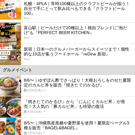
3
札幌・4PLA｜常時100種以上のクラフトビールが揃う！
自分で手にとって飲み比べもできる『クラフトビール
100』
favy
4
富山駅｜ビールだけで20種以上！独自ブレンドに“泡だ
け”も『PERFECT BEER KITCHEN』
favy
5
新宿｜日本一のグルメバーガーからスイーツまで！個性
的な10店が集うフードホール『reDine 新宿』
favy
グルメイベント
8/6〜｜ゆずぽん酢でさっぱり！大根おろしをのせた夏限
定のカルビ丼を販売『焼きたてのかるび』
8月6日(木) 〜
『焼きたてのかるび』から「にんにくカルビ丼」が発
売！大人気の「豚カルビ丼」も待望の復活
8月6日(木) 〜
8/5〜｜沖縄県産黒糖や夏野菜を使用！夏限定ベーグル3
種を販売『BAGEL&BAGEL』
8月5日(水) 〜