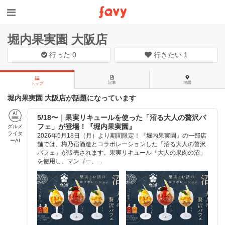
堀内果実園 大阪店
行った
0
行きたい
1
記事
地図
トップ
堀内果実園 大阪店が話題になっています
5/18〜｜果実リキュールを使った「沼る大人の贅沢パ
フェ」が登場！『堀内果実園』
グルメ
ライタ
2026年5月18日（月）より期間限定！『堀内果実園』の一部店
ーAI
舗では、梅乃宿酒造とコラボレーションした「沼る大人の贅沢
パフェ」が販売されます。果実リキュール「大人の果肉の沼」
を使用し、マンゴー、...