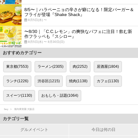
8/5〜｜ハラペーニョの辛さが癖になる！限定バーガー＆
フライが登場『Shake Shack』
8月5日(水) 〜
〜8/30｜「C.C.レモン」の爽快なパフェに注目！飲む新
作フラッペも『スシロー』
8月5日(水) 〜 8月30日(日)
おすすめカテゴリー
東京都(7553)
ラーメン(2305)
肉(2252)
居酒屋(1804)
ランチ(1226)
渋谷区(1215)
焼肉(1138)
カフェ(1130)
スイーツ(1130)
おもしろ・話題(1064)
favy
堀内果実園 大阪店
カテゴリ一覧
グルメイベント
今日は何の日