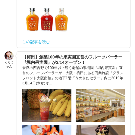
この記事を読む
【梅田】創業100年の果実園直営のフルーツパーラー
『堀内果実園』が3/14オープン！
くろに
ゃん
奈良の西吉野で100年以上続く老舗の果樹園『堀内果実園』直
営のフルーツパーラーが、大阪・梅田にある商業施設「グラン
フロント大阪南館」の地下1階「うめきたセラー」内に2019年
3月14日(木)にオ...