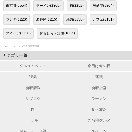
東京都(7554)
ラーメン(2305)
肉(2252)
居酒屋(1804)
ランチ(1226)
渋谷区(1215)
焼肉(1138)
カフェ(1131)
スイーツ(1130)
おもしろ・話題(1064)
favy
オストレア新宿三丁目店
カテゴリ一覧
グルメイベント
今日は何の日
特集
連載
新着情報
新着店舗
サブスク
ラーメン
肉
食べ放題
ランチ
ご当地グルメ
おもしろ・話題
スイーツ