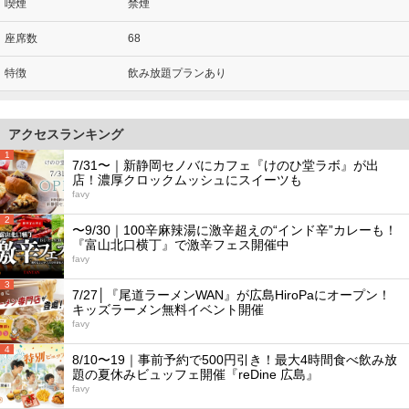
喫煙
禁煙
座席数
68
特徴
飲み放題プランあり
アクセスランキング
1
7/31〜｜新静岡セノバにカフェ『けのひ堂ラボ』が出
店！濃厚クロックムッシュにスイーツも
favy
2
〜9/30｜100辛麻辣湯に激辛超えの“インド辛”カレーも！
『富山北口横丁』で激辛フェス開催中
favy
3
7/27│『尾道ラーメンWAN』が広島HiroPaにオープン！
キッズラーメン無料イベント開催
favy
4
8/10〜19｜事前予約で500円引き！最大4時間食べ飲み放
題の夏休みビュッフェ開催『reDine 広島』
favy