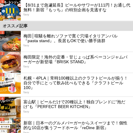
5
【8/31まで急遽延長】ビールやサワーが111円！お通し代
無料！新宿『もッち』の特別企画を見逃すな
favy
オススメ記事
1
梅田│喧騒を離れソファで寛ぐ穴場イタリアンバル
『pasta stand』。長居もOKで使い勝手抜群
favy
2
梅田限定！海外の定番・甘じょっぱ系ベーコンジャムバ
ーガーが新登場『BRISK STAND』
favy
3
札幌・4PLA｜常時100種以上のクラフトビールが揃う！
自分で手にとって飲み比べもできる『クラフトビール
100』
favy
4
富山駅｜ビールだけで20種以上！独自ブレンドに“泡だ
け”も『PERFECT BEER KITCHEN』
favy
5
新宿｜日本一のグルメバーガーからスイーツまで！個性
的な10店が集うフードホール『reDine 新宿』
favy