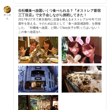
生牡蠣食べ放題いくつ食べられる？『オストレア新宿
三丁目店』で女子会しながら挑戦してきた！
やっさ
ん
2017年の7月で東京都内に店舗を構えるオストレアが今年で10
週年を迎える。そのため記念として「食べ放題感謝祭」を開催
した。「牡蠣食べ放題」と聞いてfavy女子が黙ってはいない！
この食べ放題をf...