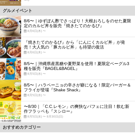
グルメイベント
8/6〜｜ゆずぽん酢でさっぱり！大根おろしをのせた夏限
定のカルビ丼を販売『焼きたてのかるび』
8月6日(木) 〜
『焼きたてのかるび』から「にんにくカルビ丼」が発
売！大人気の「豚カルビ丼」も待望の復活
8月6日(木) 〜
8/5〜｜沖縄県産黒糖や夏野菜を使用！夏限定ベーグル3
種を販売『BAGEL&BAGEL』
8月5日(水) 〜
8/5〜｜ハラペーニョの辛さが癖になる！限定バーガー＆
フライが登場『Shake Shack』
8月5日(水) 〜
〜8/30｜「C.C.レモン」の爽快なパフェに注目！飲む新
作フラッペも『スシロー』
8月5日(水) 〜 8月30日(日)
おすすめカテゴリー