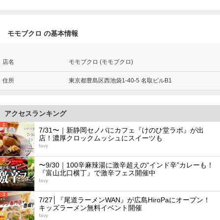
モモブクロ の基本情報
店名
モモブクロ (モモブクロ)
住所
東京都豊島区西池袋1-40-5 名取ビルB1
アクセスランキング
1
7/31〜｜新静岡セノバにカフェ『けのひ堂ラボ』が出
店！濃厚クロックムッシュにスイーツも
favy
2
〜9/30｜100辛麻辣湯に激辛超えの“インド辛”カレーも！
『富山北口横丁』で激辛フェス開催中
favy
3
7/27│『尾道ラーメンWAN』が広島HiroPaにオープン！
キッズラーメン無料イベント開催
favy