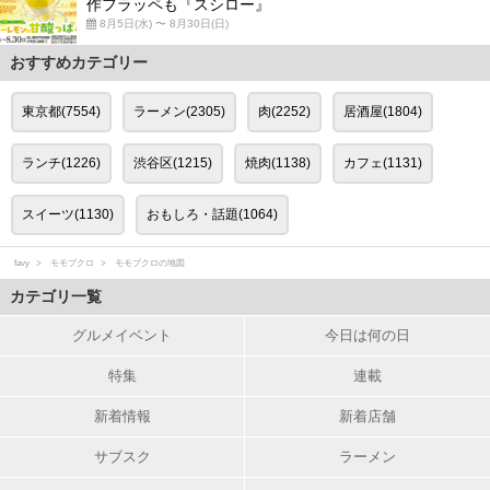
作フラッペも『スシロー』
8月5日(水) 〜 8月30日(日)
おすすめカテゴリー
東京都(7554)
ラーメン(2305)
肉(2252)
居酒屋(1804)
ランチ(1226)
渋谷区(1215)
焼肉(1138)
カフェ(1131)
スイーツ(1130)
おもしろ・話題(1064)
favy
モモブクロ
モモブクロの地図
カテゴリ一覧
グルメイベント
今日は何の日
特集
連載
新着情報
新着店舗
サブスク
ラーメン