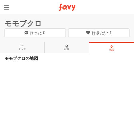
モモブクロ
行った
0
行きたい
1
トップ
記事
地図
モモブクロの地図