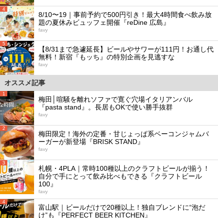
4
8/10〜19｜事前予約で500円引き！最大4時間食べ飲み放
題の夏休みビュッフェ開催『reDine 広島』
favy
5
【8/31まで急遽延長】ビールやサワーが111円！お通し代
無料！新宿『もッち』の特別企画を見逃すな
favy
オススメ記事
1
梅田│喧騒を離れソファで寛ぐ穴場イタリアンバル
『pasta stand』。長居もOKで使い勝手抜群
favy
2
梅田限定！海外の定番・甘じょっぱ系ベーコンジャムバ
ーガーが新登場『BRISK STAND』
favy
3
札幌・4PLA｜常時100種以上のクラフトビールが揃う！
自分で手にとって飲み比べもできる『クラフトビール
100』
favy
4
富山駅｜ビールだけで20種以上！独自ブレンドに“泡だ
け”も『PERFECT BEER KITCHEN』