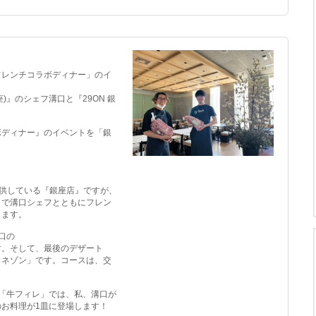
フレンチコラボディナー」のイ
座)』のシェフ溝口と『29ON 銀
ボディナー』のイベントを「銀
提供している『銀座店』ですが、
とで溝口シェフとともにフレン
します。
口の
す。そして、最後のデザート
リネゾン」です。コースは、交
「牛フィレ」では、私、溝口が
お料理が1皿に登場します！