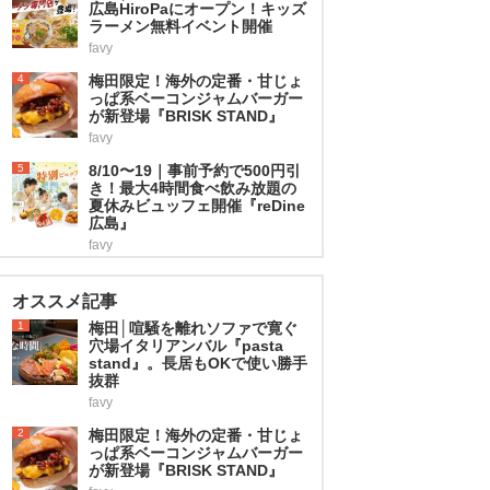
広島HiroPaにオープン！キッズ
ラーメン無料イベント開催
favy
4
梅田限定！海外の定番・甘じょ
っぱ系ベーコンジャムバーガー
が新登場『BRISK STAND』
favy
5
8/10〜19｜事前予約で500円引
き！最大4時間食べ飲み放題の
夏休みビュッフェ開催『reDine
広島』
favy
オススメ記事
1
梅田│喧騒を離れソファで寛ぐ
穴場イタリアンバル『pasta
stand』。長居もOKで使い勝手
抜群
favy
2
梅田限定！海外の定番・甘じょ
っぱ系ベーコンジャムバーガー
が新登場『BRISK STAND』