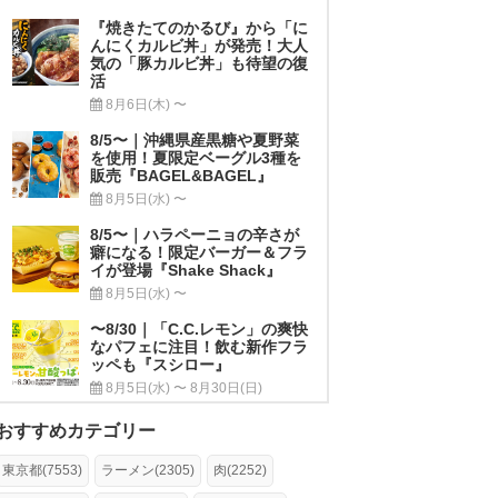
『焼きたてのかるび』から「に
んにくカルビ丼」が発売！大人
気の「豚カルビ丼」も待望の復
活
8月6日(木) 〜
8/5〜｜沖縄県産黒糖や夏野菜
を使用！夏限定ベーグル3種を
販売『BAGEL&BAGEL』
8月5日(水) 〜
8/5〜｜ハラペーニョの辛さが
癖になる！限定バーガー＆フラ
イが登場『Shake Shack』
8月5日(水) 〜
〜8/30｜「C.C.レモン」の爽快
なパフェに注目！飲む新作フラ
ッペも『スシロー』
8月5日(水) 〜 8月30日(日)
おすすめカテゴリー
東京都(7553)
ラーメン(2305)
肉(2252)