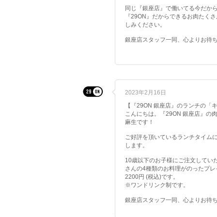
同じ『銀座店』で働いてる今だか
『29ON』だからできるお肉たく
しみください。
銀座店スタッフ一同、心よりお待
2023年2月16日
【『29ON 銀座店』のランチの「
こんにちは。『29ON 銀座店』
麻生です！
ご好評を頂いているランチタイム
します。
10歳以下のお子様にご注文してい
さんの4種類のお料理がのったプレ
2200円 (税込)です。
※ワンドリンク制です。
銀座店スタッフ一同、心よりお待