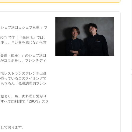
シェフ溝口ｘシェフ麻生 」フ
romi です！『銀座店』では、
。少し、早い春を感じながら営
 表参道（銀座）』のシェフ溝口
麻生がコラボをし、フレンチディ
有名レストランのフレンチ出身
が揃っているこのタイミングで
。もちろん「低温調理肉フレン
ら始まり、魚、肉料理と繋がり
すべて肉料理で『29ON』スタ
。
ちしております。