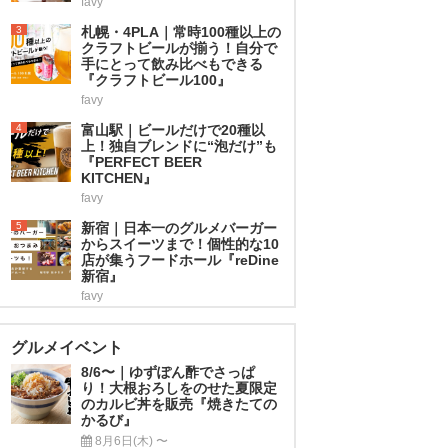
favy
3
札幌・4PLA｜常時100種以上の
クラフトビールが揃う！自分で
手にとって飲み比べもできる
『クラフトビール100』
favy
4
富山駅｜ビールだけで20種以
上！独自ブレンドに“泡だけ”も
『PERFECT BEER
KITCHEN』
favy
5
新宿｜日本一のグルメバーガー
からスイーツまで！個性的な10
店が集うフードホール『reDine
新宿』
favy
グルメイベント
8/6〜｜ゆずぽん酢でさっぱ
り！大根おろしをのせた夏限定
のカルビ丼を販売『焼きたての
かるび』
8月6日(木) 〜