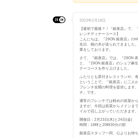
2023年2月18日
【最初で最後？！『銀座店』で、「
レンチディナーコース】
こんにちは。『29ON 銀座店』のHi
先日、桃の木が送られてきました
業をしております。
さて、『銀座店』では、『29ON
と、『29ON 銀座店』のシェフ
ナーコースを作り上げました。
ふたりとも星付きレストランや、
ということで、『銀座店』に二人
フレンチ全開の料理を提供します
チ」です。
通常のフレンチでは軽めの前菜か
ますが、今回は前菜からメインまで
イルで召し上がっていただきます
開催日：2月23日(木)と24日(金)
時間：18時と20時30分の部
銀座店スタッフ一同、心よりお待