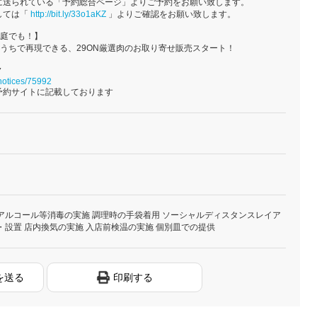
に送られている「予約総合ページ」よりご予約をお願い致します。
しては「
http://bit.ly/33o1aKZ
」よりご確認をお願い致します。
家庭でも！】
おうちで再現できる、29ON厳選肉のお取り寄せ販売スタート！
▼
/notices/75992
予約サイトに記載しております
アルコール等消毒の実施 調理時の手袋着用 ソーシャルディスタンスレイア
・設置 店内換気の実施 入店前検温の実施 個別皿での提供
を送る
印刷する