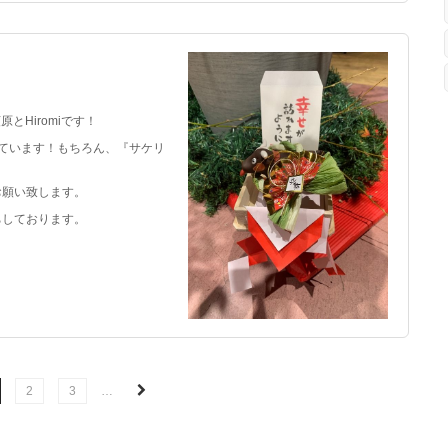
。
とHiromiです！
ています！もちろん、『サケリ
お願い致します。
ちしております。
2
3
…