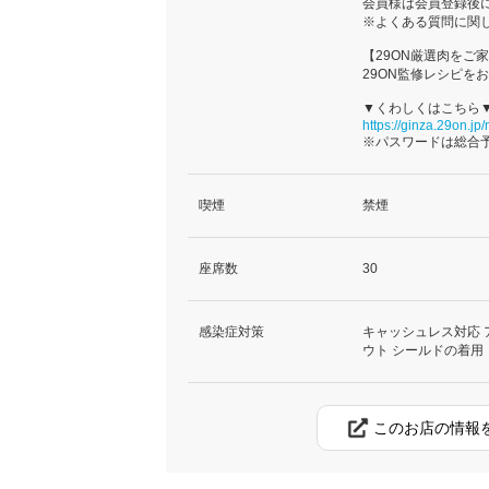
会員様は会員登録後
※よくある質問に関
【29ON厳選肉をご
29ON監修レシピを
▼くわしくはこちら
https://ginza.29on.jp
※パスワードは総合
喫煙
禁煙
座席数
30
感染症対策
キャッシュレス対応 
ウト シールドの着用
このお店の情報