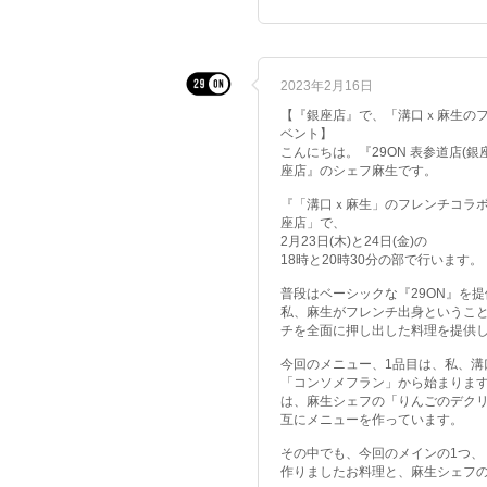
2023年2月16日
【『銀座店』で、「溝口ｘ麻生の
ベント】
こんにちは。『29ON 表参道店(銀
座店』のシェフ麻生です。
『「溝口ｘ麻生」のフレンチコラ
座店」で、
2月23日(木)と24日(金)の
18時と20時30分の部で行います。
普段はベーシックな『29ON』を
私、麻生がフレンチ出身というこ
チを全面に押し出した料理を提供
今回のメニュー、1品目は、私、溝
「コンソメフラン」から始まりま
は、麻生シェフの「りんごのデク
互にメニューを作っています。
その中でも、今回のメインの1つ、
作りましたお料理と、麻生シェフの