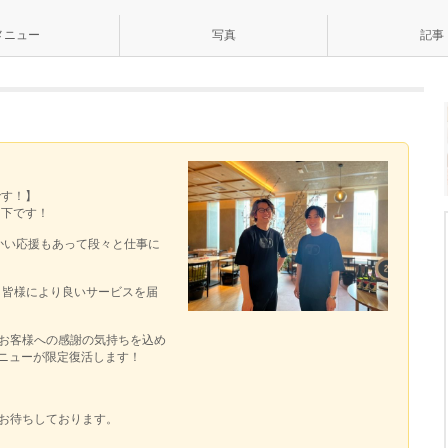
メニュー
写真
記事
です！】
山下です！
かい応援もあって段々と仕事に
、皆様により良いサービスを届
、お客様への感謝の気持ちを込め
ニューが限定復活します！
りお待ちしております。