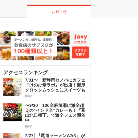
お知らせ
アクセスランキング
1
7/31〜｜新静岡セノバにカフェ
『けのひ堂ラボ』が出店！濃厚
クロックムッシュにスイーツも
favy
2
〜9/30｜100辛麻辣湯に激辛超
えの“インド辛”カレーも！『富
山北口横丁』で激辛フェス開催
中
favy
3
7/27│『尾道ラーメンWAN』が