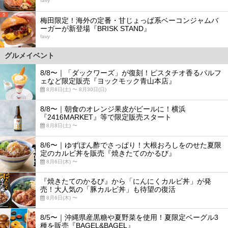
favy
5
梅田限定！海外の定番・甘じょっぱ系ベーコンジャムバ
ーガーが新登場『BRISK STAND』
favy
グルメイベント
8/8〜｜「ダックワーズ」が復刻！ピスタチオ香るパルフ
ェなど限定販売『ヨックモック青山本店』
8月8日(土) 〜 8月30日(日)
8/8〜｜朝食のオレンジ果皮がビールに！横浜
『2416MARKET』等で限定販売スタート
8月8日(土) 〜
8/6〜｜ゆずぽん酢でさっぱり！大根おろしをのせた夏限
定のカルビ丼を販売『焼きたてのかるび』
8月6日(木) 〜
『焼きたてのかるび』から「にんにくカルビ丼」が発
売！大人気の「豚カルビ丼」も待望の復活
8月6日(木) 〜
8/5〜｜沖縄県産黒糖や夏野菜を使用！夏限定ベーグル3
種を販売『BAGEL&BAGEL』