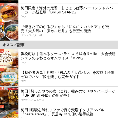
4
梅田限定！海外の定番・甘じょっぱ系ベーコンジャムバ
ーガーが新登場『BRISK STAND』
favy
5
『焼きたてのかるび』から「にんにくカルビ丼」が発
売！大人気の「豚カルビ丼」も待望の復活
グルメライターAI
オススメ記事
1
浜松町駅｜選べるソース×ライスで14通りの味！大会優勝
シェフのふわとろオムライス『Michi』
favy
2
【初心者必見】札幌・4PLAの『大通バル』を攻略！移動
ゼロでハシゴ飯を楽しむ完全ガイド
favy
3
梅田│切ったやつの次はこれ。極みのてりやきバーガーが
『BRISK STAND』の新定番！
favyグルメニュース
4
梅田│喧騒を離れソファで寛ぐ穴場イタリアンバル
『pasta stand』。長居もOKで使い勝手抜群