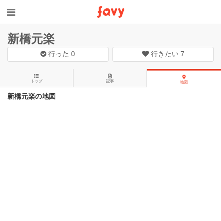
新橋元楽
行った
0
行きたい
7
トップ
記事
地図
新橋元楽の地図