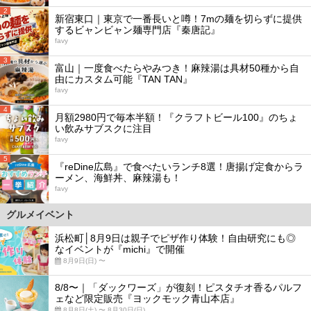
2
新宿東口｜東京で一番長いと噂！7mの麺を切らずに提供
するビャンビャン麺専門店『秦唐記』
favy
3
富山｜一度食べたらやみつき！麻辣湯は具材50種から自
由にカスタム可能『TAN TAN』
favy
4
月額2980円で毎本半額！『クラフトビール100』のちょ
い飲みサブスクに注目
favy
5
『reDine広島』で食べたいランチ8選！唐揚げ定食からラ
ーメン、海鮮丼、麻辣湯も！
favy
グルメイベント
浜松町│8月9日は親子でピザ作り体験！自由研究にも◎
なイベントが『michi』で開催
8月9日(日) 〜
8/8〜｜「ダックワーズ」が復刻！ピスタチオ香るパルフ
ェなど限定販売『ヨックモック青山本店』
8月8日(土) 〜 8月30日(日)