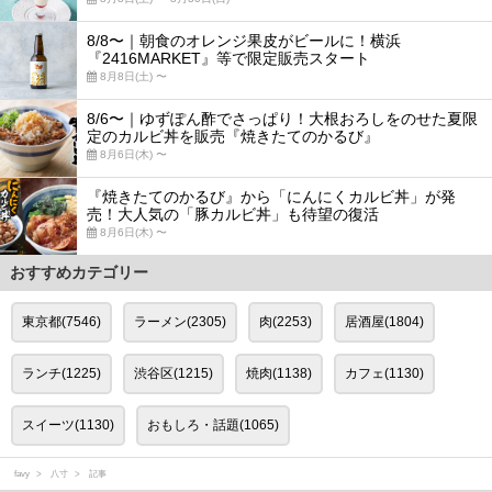
8/8〜｜朝食のオレンジ果皮がビールに！横浜
『2416MARKET』等で限定販売スタート
8月8日(土) 〜
8/6〜｜ゆずぽん酢でさっぱり！大根おろしをのせた夏限
定のカルビ丼を販売『焼きたてのかるび』
8月6日(木) 〜
『焼きたてのかるび』から「にんにくカルビ丼」が発
売！大人気の「豚カルビ丼」も待望の復活
8月6日(木) 〜
おすすめカテゴリー
東京都(7546)
ラーメン(2305)
肉(2253)
居酒屋(1804)
ランチ(1225)
渋谷区(1215)
焼肉(1138)
カフェ(1130)
スイーツ(1130)
おもしろ・話題(1065)
favy
八寸
記事