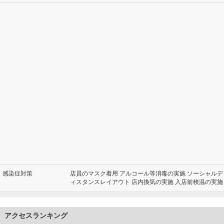
感染症対策
店員のマスク着用 アルコール等消毒の実施 ソーシャルデ
ィスタンスレイアウト 店内換気の実施 入店前検温の実施
アクセスランキング