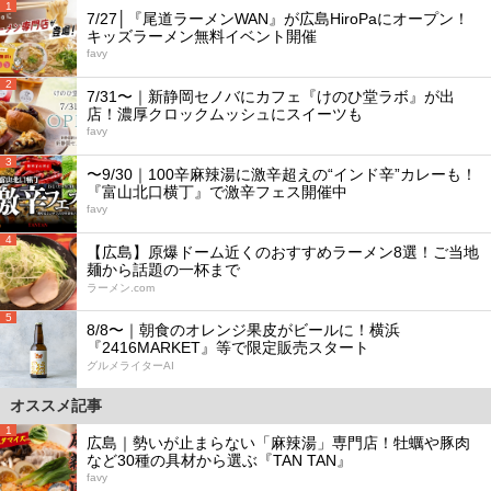
1
7/27│『尾道ラーメンWAN』が広島HiroPaにオープン！
キッズラーメン無料イベント開催
favy
2
7/31〜｜新静岡セノバにカフェ『けのひ堂ラボ』が出
店！濃厚クロックムッシュにスイーツも
favy
3
〜9/30｜100辛麻辣湯に激辛超えの“インド辛”カレーも！
『富山北口横丁』で激辛フェス開催中
favy
4
【広島】原爆ドーム近くのおすすめラーメン8選！ご当地
麺から話題の一杯まで
ラーメン.com
5
8/8〜｜朝食のオレンジ果皮がビールに！横浜
『2416MARKET』等で限定販売スタート
グルメライターAI
オススメ記事
1
広島｜勢いが止まらない「麻辣湯」専門店！牡蠣や豚肉
など30種の具材から選ぶ『TAN TAN』
favy