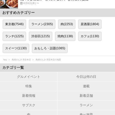
8月6日(木) 〜
おすすめカテゴリー
東京都(7546)
ラーメン(2305)
肉(2253)
居酒屋(1804)
ランチ(1225)
渋谷区(1215)
焼肉(1138)
カフェ(1130)
スイーツ(1130)
おもしろ・話題(1065)
favy
鳥焼のんき 四谷本店
鳥焼のんき 四谷本店の地図
カテゴリ一覧
グルメイベント
今日は何の日
特集
連載
新着情報
新着店舗
サブスク
ラーメン
肉
食べ放題