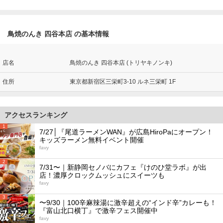
鳥焼のんき 四谷本店 の基本情報
店名
鳥焼のんき 四谷本店 (トリヤキノンキ)
住所
東京都新宿区三栄町3-10 ルネ三栄町 1F
アクセスランキング
1
7/27│『尾道ラーメンWAN』が広島HiroPaにオープン！
キッズラーメン無料イベント開催
favy
2
7/31〜｜新静岡セノバにカフェ『けのひ堂ラボ』が出
店！濃厚クロックムッシュにスイーツも
favy
3
〜9/30｜100辛麻辣湯に激辛超えの“インド辛”カレーも！
『富山北口横丁』で激辛フェス開催中
favy