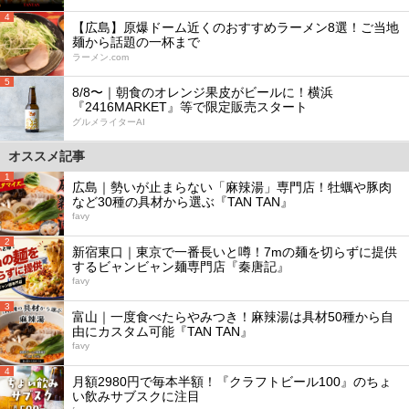
4
【広島】原爆ドーム近くのおすすめラーメン8選！ご当地
麺から話題の一杯まで
ラーメン.com
5
8/8〜｜朝食のオレンジ果皮がビールに！横浜
『2416MARKET』等で限定販売スタート
グルメライターAI
オススメ記事
1
広島｜勢いが止まらない「麻辣湯」専門店！牡蠣や豚肉
など30種の具材から選ぶ『TAN TAN』
favy
2
新宿東口｜東京で一番長いと噂！7mの麺を切らずに提供
するビャンビャン麺専門店『秦唐記』
favy
3
富山｜一度食べたらやみつき！麻辣湯は具材50種から自
由にカスタム可能『TAN TAN』
favy
4
月額2980円で毎本半額！『クラフトビール100』のちょ
い飲みサブスクに注目