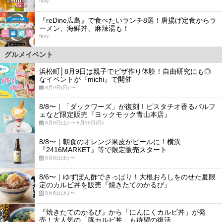
favy
5
『reDine広島』で食べたいランチ8選！唐揚げ定食からラ
ーメン、海鮮丼、麻辣湯も！
favy
グルメイベント
浜松町│8月9日は親子でピザ作り体験！自由研究にも◎
なイベントが『michi』で開催
8月9日(日) 〜
8/8〜｜「ダックワーズ」が復刻！ピスタチオ香るパルフ
ェなど限定販売『ヨックモック青山本店』
8月8日(土) 〜 8月30日(日)
8/8〜｜朝食のオレンジ果皮がビールに！横浜
『2416MARKET』等で限定販売スタート
8月8日(土) 〜
8/6〜｜ゆずぽん酢でさっぱり！大根おろしをのせた夏限
定のカルビ丼を販売『焼きたてのかるび』
8月6日(木) 〜
『焼きたてのかるび』から「にんにくカルビ丼」が発
売！大人気の「豚カルビ丼」も待望の復活