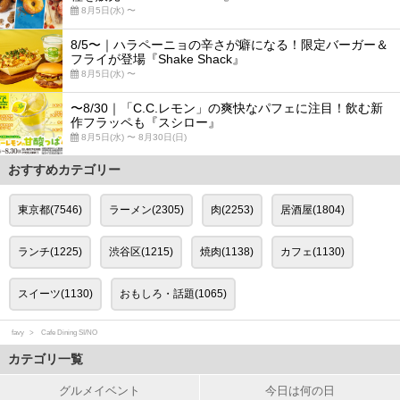
8月5日(水) 〜
8/5〜｜ハラペーニョの辛さが癖になる！限定バーガー＆
フライが登場『Shake Shack』
8月5日(水) 〜
〜8/30｜「C.C.レモン」の爽快なパフェに注目！飲む新
作フラッペも『スシロー』
8月5日(水) 〜 8月30日(日)
おすすめカテゴリー
東京都(7546)
ラーメン(2305)
肉(2253)
居酒屋(1804)
ランチ(1225)
渋谷区(1215)
焼肉(1138)
カフェ(1130)
スイーツ(1130)
おもしろ・話題(1065)
favy
Cafe Dining SI/NO
カテゴリ一覧
グルメイベント
今日は何の日