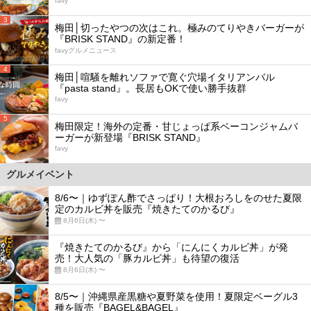
favy
3
梅田│切ったやつの次はこれ。極みのてりやきバーガーが
『BRISK STAND』の新定番！
favyグルメニュース
4
梅田│喧騒を離れソファで寛ぐ穴場イタリアンバル
『pasta stand』。長居もOKで使い勝手抜群
favy
5
梅田限定！海外の定番・甘じょっぱ系ベーコンジャムバ
ーガーが新登場『BRISK STAND』
favy
グルメイベント
8/6〜｜ゆずぽん酢でさっぱり！大根おろしをのせた夏限
定のカルビ丼を販売『焼きたてのかるび』
8月6日(木) 〜
『焼きたてのかるび』から「にんにくカルビ丼」が発
売！大人気の「豚カルビ丼」も待望の復活
8月6日(木) 〜
8/5〜｜沖縄県産黒糖や夏野菜を使用！夏限定ベーグル3
種を販売『BAGEL&BAGEL』