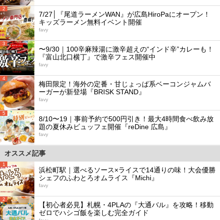
2
7/27│『尾道ラーメンWAN』が広島HiroPaにオープン！
キッズラーメン無料イベント開催
favy
3
〜9/30｜100辛麻辣湯に激辛超えの“インド辛”カレーも！
『富山北口横丁』で激辛フェス開催中
favy
4
梅田限定！海外の定番・甘じょっぱ系ベーコンジャムバ
ーガーが新登場『BRISK STAND』
favy
5
8/10〜19｜事前予約で500円引き！最大4時間食べ飲み放
題の夏休みビュッフェ開催『reDine 広島』
favy
オススメ記事
1
浜松町駅｜選べるソース×ライスで14通りの味！大会優勝
シェフのふわとろオムライス『Michi』
favy
2
【初心者必見】札幌・4PLAの『大通バル』を攻略！移動
ゼロでハシゴ飯を楽しむ完全ガイド