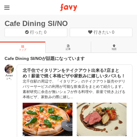
Cafe Dining SI/NO
行った
0
行きたい
0
記事
地図
トップ
Cafe Dining SI/NOが話題になっています
北千住でイタリアンをテイクアウト出来る7店まと
め！薪釜で焼く本格ピザや家飲みに嬉しいタパスも！
Amer
i･*:.
北千住駅の周辺で、「イタリアン」のテイクアウト販売やデリ
バリーサービスの利用が可能な飲食店をまとめて紹介します。
素材研究に余念が無いシェフが作る料理や、薪釜で焼き上げる
本格ピザ、家飲みの際に嬉し...