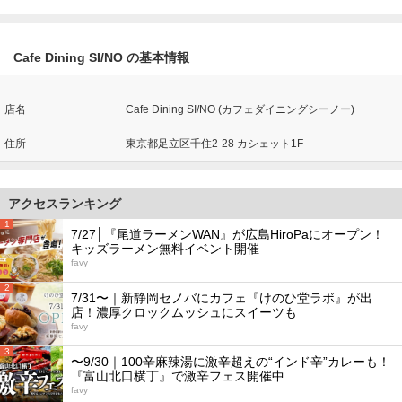
Cafe Dining SI/NO の基本情報
店名
Cafe Dining SI/NO (カフェダイニングシーノー)
住所
東京都足立区千住2-28 カシェット1F
アクセスランキング
1
7/27│『尾道ラーメンWAN』が広島HiroPaにオープン！
キッズラーメン無料イベント開催
favy
2
7/31〜｜新静岡セノバにカフェ『けのひ堂ラボ』が出
店！濃厚クロックムッシュにスイーツも
favy
3
〜9/30｜100辛麻辣湯に激辛超えの“インド辛”カレーも！
『富山北口横丁』で激辛フェス開催中
favy