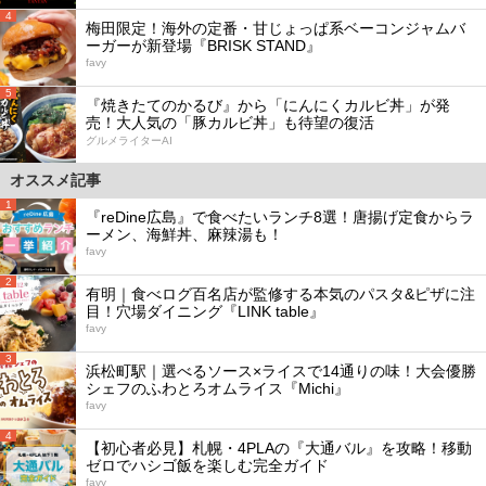
4
梅田限定！海外の定番・甘じょっぱ系ベーコンジャムバ
ーガーが新登場『BRISK STAND』
favy
5
『焼きたてのかるび』から「にんにくカルビ丼」が発
売！大人気の「豚カルビ丼」も待望の復活
グルメライターAI
オススメ記事
1
『reDine広島』で食べたいランチ8選！唐揚げ定食からラ
ーメン、海鮮丼、麻辣湯も！
favy
2
有明｜食べログ百名店が監修する本気のパスタ&ピザに注
目！穴場ダイニング『LINK table』
favy
3
浜松町駅｜選べるソース×ライスで14通りの味！大会優勝
シェフのふわとろオムライス『Michi』
favy
4
【初心者必見】札幌・4PLAの『大通バル』を攻略！移動
ゼロでハシゴ飯を楽しむ完全ガイド
favy