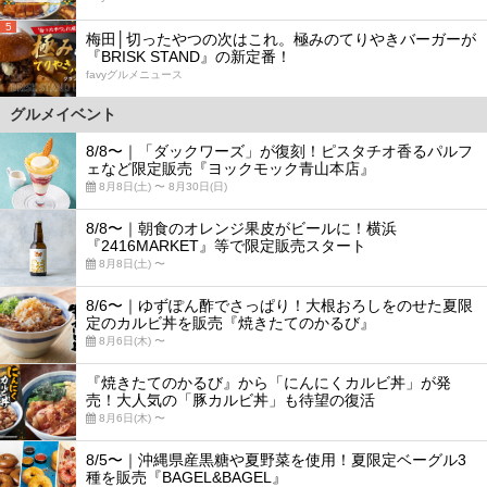
5
梅田│切ったやつの次はこれ。極みのてりやきバーガーが
『BRISK STAND』の新定番！
favyグルメニュース
グルメイベント
8/8〜｜「ダックワーズ」が復刻！ピスタチオ香るパルフ
ェなど限定販売『ヨックモック青山本店』
8月8日(土) 〜 8月30日(日)
8/8〜｜朝食のオレンジ果皮がビールに！横浜
『2416MARKET』等で限定販売スタート
8月8日(土) 〜
8/6〜｜ゆずぽん酢でさっぱり！大根おろしをのせた夏限
定のカルビ丼を販売『焼きたてのかるび』
8月6日(木) 〜
『焼きたてのかるび』から「にんにくカルビ丼」が発
売！大人気の「豚カルビ丼」も待望の復活
8月6日(木) 〜
8/5〜｜沖縄県産黒糖や夏野菜を使用！夏限定ベーグル3
種を販売『BAGEL&BAGEL』