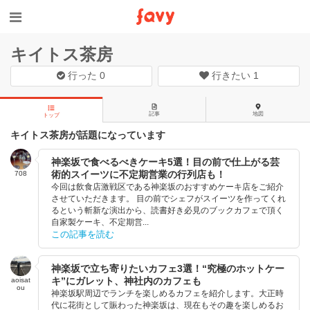
キイトス茶房
行った
0
行きたい
1
記事
地図
トップ
キイトス茶房が話題になっています
神楽坂で食べるべきケーキ5選！目の前で仕上がる芸
術的スイーツに不定期営業の行列店も！
708
今回は飲食店激戦区である神楽坂のおすすめケーキ店をご紹介
させていただきます。 目の前でシェフがスイーツを作ってくれ
るという斬新な演出から、読書好き必見のブックカフェで頂く
自家製ケーキ、不定期営...
この記事を読む
神楽坂で立ち寄りたいカフェ3選！“究極のホットケー
キ”にガレット、神社内のカフェも
aoisat
ou
神楽坂駅周辺でランチを楽しめるカフェを紹介します。大正時
代に花街として賑わった神楽坂は、現在もその趣を楽しめるお