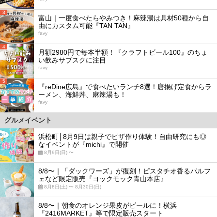
3
富山｜一度食べたらやみつき！麻辣湯は具材50種から自
由にカスタム可能『TAN TAN』
favy
4
月額2980円で毎本半額！『クラフトビール100』のちょ
い飲みサブスクに注目
favy
5
『reDine広島』で食べたいランチ8選！唐揚げ定食からラ
ーメン、海鮮丼、麻辣湯も！
favy
グルメイベント
浜松町│8月9日は親子でピザ作り体験！自由研究にも◎
なイベントが『michi』で開催
8月9日(日) 〜
8/8〜｜「ダックワーズ」が復刻！ピスタチオ香るパルフ
ェなど限定販売『ヨックモック青山本店』
8月8日(土) 〜 8月30日(日)
8/8〜｜朝食のオレンジ果皮がビールに！横浜
『2416MARKET』等で限定販売スタート