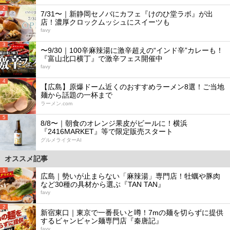
2
7/31〜｜新静岡セノバにカフェ『けのひ堂ラボ』が出
店！濃厚クロックムッシュにスイーツも
favy
3
〜9/30｜100辛麻辣湯に激辛超えの“インド辛”カレーも！
『富山北口横丁』で激辛フェス開催中
favy
4
【広島】原爆ドーム近くのおすすめラーメン8選！ご当地
麺から話題の一杯まで
ラーメン.com
5
8/8〜｜朝食のオレンジ果皮がビールに！横浜
『2416MARKET』等で限定販売スタート
グルメライターAI
オススメ記事
1
広島｜勢いが止まらない「麻辣湯」専門店！牡蠣や豚肉
など30種の具材から選ぶ『TAN TAN』
favy
2
新宿東口｜東京で一番長いと噂！7mの麺を切らずに提供
するビャンビャン麺専門店『秦唐記』
favy