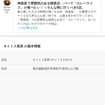
神楽坂で雰囲気のある喫茶店・バーで「カレーライ
ス」が食べたい！！そんな時に行くべき5店。
Brown
Bean
落ち着いた大人の時間が過ごせる街「神楽坂」。仕事帰りやデ
83
ートで立ち寄る人も多い街です。お腹を空かせてやってきた
「神楽坂」では雰囲気も抜群なお店で「カレーライス」をいた
だくのはいかがですか？今回は...
この記事を読む
キイトス茶房 の基本情報
店名
キイトス茶房 (キイトスサボウ)
住所
東京都新宿区箪笥町25 野吾ビル 2階