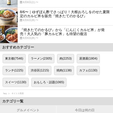
8月8日(土) 〜
8/6〜｜ゆずぽん酢でさっぱり！大根おろしをのせた夏限
定のカルビ丼を販売『焼きたてのかるび』
8月6日(木) 〜
『焼きたてのかるび』から「にんにくカルビ丼」が発
売！大人気の「豚カルビ丼」も待望の復活
8月6日(木) 〜
おすすめカテゴリー
東京都(7546)
ラーメン(2305)
肉(2253)
居酒屋(1804)
ランチ(1225)
渋谷区(1215)
焼肉(1138)
カフェ(1130)
スイーツ(1130)
おもしろ・話題(1065)
favy
キイトス茶房
カテゴリ一覧
グルメイベント
今日は何の日