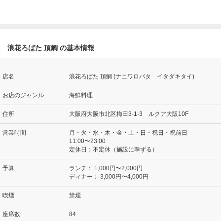
浪花ろばた 頂鯛 の基本情報
店名
浪花ろばた 頂鯛 (ナニワロバタ イタダキタイ)
お店のジャンル
海鮮料理
住所
大阪府大阪市北区梅田3-1-3 ルクア大阪10F
営業時間
月・火・水・木・金・土・日・祝日・祝前日
11:00〜23:00
定休日：不定休（施設に準ずる）
予算
ランチ：
1,000円〜2,000円
ディナー：
3,000円〜4,000円
喫煙
禁煙
座席数
84