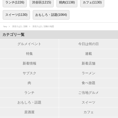
ランチ(1226)
渋谷区(1215)
焼肉(1138)
カフェ(1130)
スイーツ(1130)
おもしろ・話題(1064)
favy
浪花ろばた 頂鯛
浪花ろばた 頂鯛の地図
カテゴリ一覧
グルメイベント
今日は何の日
特集
連載
新着情報
新着店舗
サブスク
ラーメン
肉
食べ放題
ランチ
ご当地グルメ
おもしろ・話題
スイーツ
居酒屋
カフェ