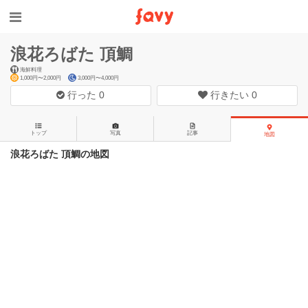
浪花ろばた 頂鯛
海鮮料理
1,000円〜2,000円
3,000円〜4,000円
行った
0
行きたい
0
トップ
写真
記事
地図
浪花ろばた 頂鯛の地図