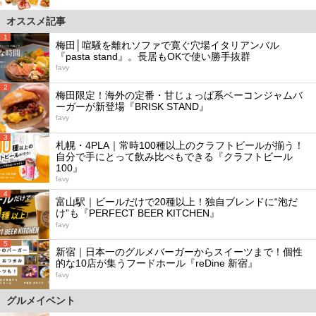
オススメ記事
1
梅田│喧騒を離れソファで寛ぐ穴場イタリアンバル
『pasta stand』。長居もOKで使い勝手抜群
favy
2
梅田限定！海外の定番・甘じょっぱ系ベーコンジャムバ
ーガーが新登場『BRISK STAND』
favy
3
札幌・4PLA｜常時100種以上のクラフトビールが揃う！
自分で手にとって飲み比べもできる『クラフトビール
100』
favy
4
富山駅｜ビールだけで20種以上！独自ブレンドに“泡だ
け”も『PERFECT BEER KITCHEN』
favy
5
新宿｜日本一のグルメバーガーからスイーツまで！個性
的な10店が集うフードホール『reDine 新宿』
favy
グルメイベント