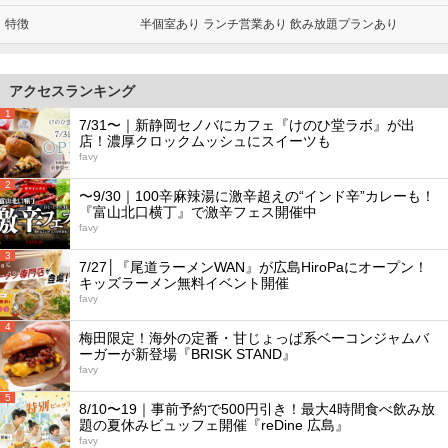
特徴
半個室あり ランチ営業あり 飲み放題プランあり
アクセスランキング
1
7/31〜｜新静岡セノバにカフェ『けのひ堂ラボ』が出
店！濃厚クロックムッシュにスイーツも
favy
2
〜9/30｜100辛麻辣湯に激辛超えの“インド辛”カレーも！
『富山北口横丁』で激辛フェス開催中
favy
3
7/27│『尾道ラーメンWAN』が広島HiroPaにオープン！
キッズラーメン無料イベント開催
favy
4
梅田限定！海外の定番・甘じょっぱ系ベーコンジャムバ
ーガーが新登場『BRISK STAND』
favy
5
8/10〜19｜事前予約で500円引き！最大4時間食べ飲み放
題の夏休みビュッフェ開催『reDine 広島』
favy