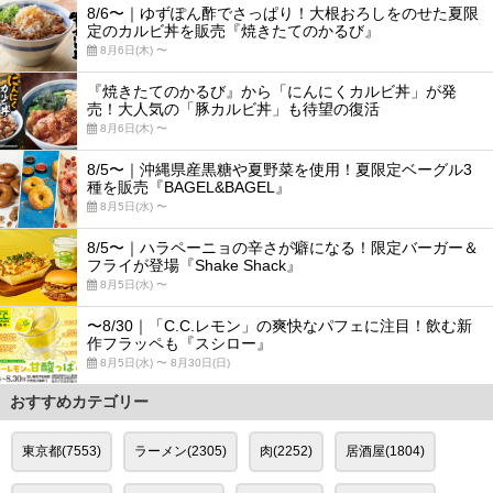
8/6〜｜ゆずぽん酢でさっぱり！大根おろしをのせた夏限
定のカルビ丼を販売『焼きたてのかるび』
8月6日(木) 〜
『焼きたてのかるび』から「にんにくカルビ丼」が発
売！大人気の「豚カルビ丼」も待望の復活
8月6日(木) 〜
8/5〜｜沖縄県産黒糖や夏野菜を使用！夏限定ベーグル3
種を販売『BAGEL&BAGEL』
8月5日(水) 〜
8/5〜｜ハラペーニョの辛さが癖になる！限定バーガー＆
フライが登場『Shake Shack』
8月5日(水) 〜
〜8/30｜「C.C.レモン」の爽快なパフェに注目！飲む新
作フラッペも『スシロー』
8月5日(水) 〜 8月30日(日)
おすすめカテゴリー
東京都(7553)
ラーメン(2305)
肉(2252)
居酒屋(1804)