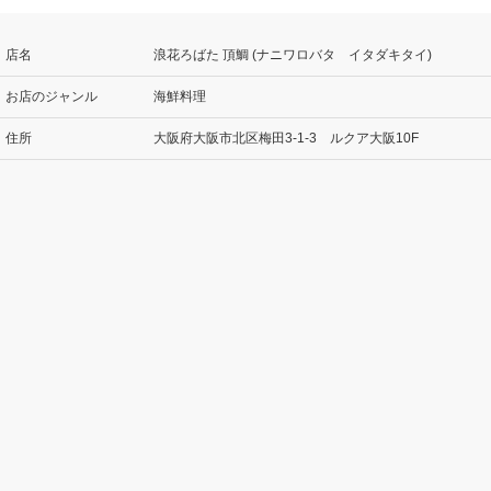
店名
浪花ろばた 頂鯛 (ナニワロバタ イタダキタイ)
お店のジャンル
海鮮料理
住所
大阪府大阪市北区梅田3-1-3 ルクア大阪10F