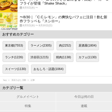
フライが登場『Shake Shack』
8月5日(水) 〜
〜8/30｜「C.C.レモン」の爽快なパフェに注目！飲む新
作フラッペも『スシロー』
8月5日(水) 〜 8月30日(日)
おすすめカテゴリー
東京都(7553)
ラーメン(2305)
肉(2252)
居酒屋(1804)
ランチ(1226)
渋谷区(1215)
焼肉(1138)
カフェ(1130)
スイーツ(1130)
おもしろ・話題(1064)
favy
浪花ろばた 頂鯛
記事
カテゴリ一覧
グルメイベント
今日は何の日
特集
連載