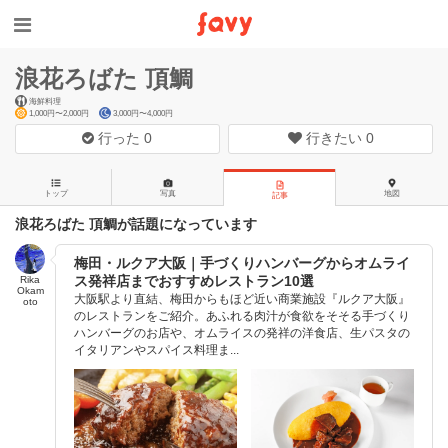
浪花ろばた 頂鯛
海鮮料理
1,000円〜2,000円
3,000円〜4,000円
行った
0
行きたい
0
トップ
写真
地図
記事
浪花ろばた 頂鯛が話題になっています
梅田・ルクア大阪｜手づくりハンバーグからオムライ
ス発祥店までおすすめレストラン10選
Rika
Okam
大阪駅より直結、梅田からもほど近い商業施設『ルクア大阪』
oto
のレストランをご紹介。あふれる肉汁が食欲をそそる手づくり
ハンバーグのお店や、オムライスの発祥の洋食店、生パスタの
イタリアンやスパイス料理ま...