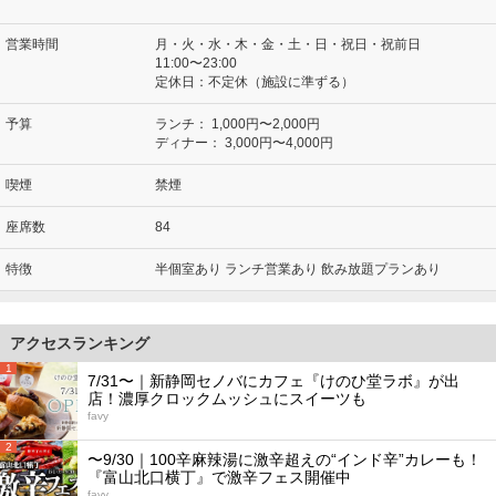
営業時間
月・火・水・木・金・土・日・祝日・祝前日
11:00〜23:00
定休日：不定休（施設に準ずる）
予算
ランチ：
1,000円〜2,000円
ディナー：
3,000円〜4,000円
喫煙
禁煙
座席数
84
特徴
半個室あり ランチ営業あり 飲み放題プランあり
アクセスランキング
1
7/31〜｜新静岡セノバにカフェ『けのひ堂ラボ』が出
店！濃厚クロックムッシュにスイーツも
favy
2
〜9/30｜100辛麻辣湯に激辛超えの“インド辛”カレーも！
『富山北口横丁』で激辛フェス開催中
favy