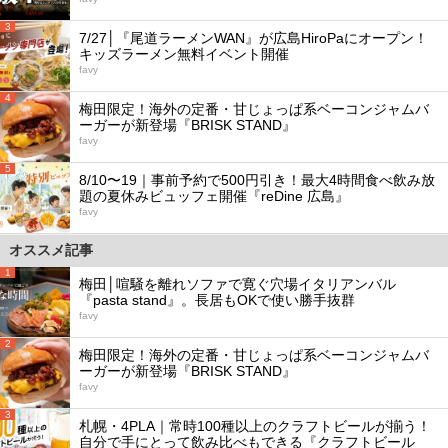
3
7/27│『尾道ラーメンWAN』が広島HiroPaにオープン！
キッズラーメン無料イベント開催
favy
4
梅田限定！海外の定番・甘じょっぱ系ベーコンジャムバ
ーガーが新登場『BRISK STAND』
favy
5
8/10〜19｜事前予約で500円引き！最大4時間食べ飲み放
題の夏休みビュッフェ開催『reDine 広島』
favy
オススメ記事
1
梅田│喧騒を離れソファで寛ぐ穴場イタリアンバル
『pasta stand』。長居もOKで使い勝手抜群
favy
2
梅田限定！海外の定番・甘じょっぱ系ベーコンジャムバ
ーガーが新登場『BRISK STAND』
favy
3
札幌・4PLA｜常時100種以上のクラフトビールが揃う！
自分で手にとって飲み比べもできる『クラフトビール