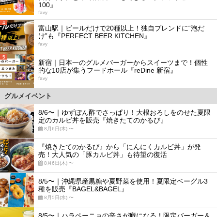
100』
favy
4
富山駅｜ビールだけで20種以上！独自ブレンドに“泡だ
け”も『PERFECT BEER KITCHEN』
favy
5
新宿｜日本一のグルメバーガーからスイーツまで！個性
的な10店が集うフードホール『reDine 新宿』
favy
グルメイベント
8/6〜｜ゆずぽん酢でさっぱり！大根おろしをのせた夏限
定のカルビ丼を販売『焼きたてのかるび』
8月6日(木) 〜
『焼きたてのかるび』から「にんにくカルビ丼」が発
売！大人気の「豚カルビ丼」も待望の復活
8月6日(木) 〜
8/5〜｜沖縄県産黒糖や夏野菜を使用！夏限定ベーグル3
種を販売『BAGEL&BAGEL』
8月5日(水) 〜
8/5〜｜ハラペーニョの辛さが癖になる！限定バーガー＆