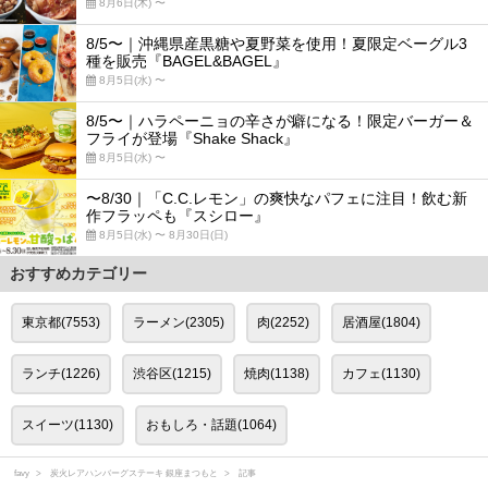
8月6日(木) 〜
8/5〜｜沖縄県産黒糖や夏野菜を使用！夏限定ベーグル3
種を販売『BAGEL&BAGEL』
8月5日(水) 〜
8/5〜｜ハラペーニョの辛さが癖になる！限定バーガー＆
フライが登場『Shake Shack』
8月5日(水) 〜
〜8/30｜「C.C.レモン」の爽快なパフェに注目！飲む新
作フラッペも『スシロー』
8月5日(水) 〜 8月30日(日)
おすすめカテゴリー
東京都(7553)
ラーメン(2305)
肉(2252)
居酒屋(1804)
ランチ(1226)
渋谷区(1215)
焼肉(1138)
カフェ(1130)
スイーツ(1130)
おもしろ・話題(1064)
favy
炭火レアハンバーグステーキ 銀座まつもと
記事