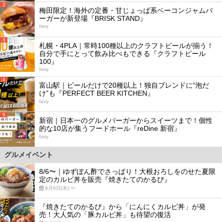
2
梅田限定！海外の定番・甘じょっぱ系ベーコンジャムバ
ーガーが新登場『BRISK STAND』
favy
3
札幌・4PLA｜常時100種以上のクラフトビールが揃う！
自分で手にとって飲み比べもできる『クラフトビール
100』
favy
4
富山駅｜ビールだけで20種以上！独自ブレンドに“泡だ
け”も『PERFECT BEER KITCHEN』
favy
5
新宿｜日本一のグルメバーガーからスイーツまで！個性
的な10店が集うフードホール『reDine 新宿』
favy
グルメイベント
8/6〜｜ゆずぽん酢でさっぱり！大根おろしをのせた夏限
定のカルビ丼を販売『焼きたてのかるび』
8月6日(木) 〜
『焼きたてのかるび』から「にんにくカルビ丼」が発
売！大人気の「豚カルビ丼」も待望の復活