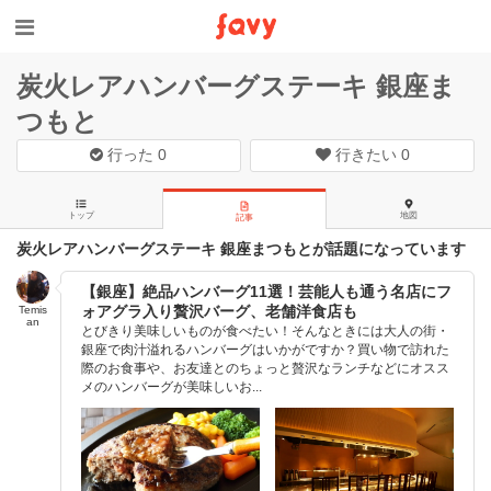
炭火レアハンバーグステーキ 銀座ま
つもと
行った
0
行きたい
0
トップ
地図
記事
炭火レアハンバーグステーキ 銀座まつもとが話題になっています
【銀座】絶品ハンバーグ11選！芸能人も通う名店にフ
ォアグラ入り贅沢バーグ、老舗洋食店も
Temis
an
とびきり美味しいものが食べたい！そんなときには大人の街・
銀座で肉汁溢れるハンバーグはいかがですか？買い物で訪れた
際のお食事や、お友達とのちょっと贅沢なランチなどにオスス
メのハンバーグが美味しいお...