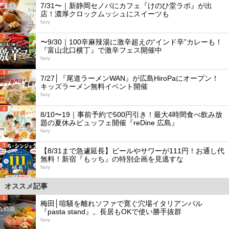
7/31〜｜新静岡セノバにカフェ『けのひ堂ラボ』が出
店！濃厚クロックムッシュにスイーツも
favy
2
〜9/30｜100辛麻辣湯に激辛超えの“インド辛”カレーも！
『富山北口横丁』で激辛フェス開催中
favy
3
7/27│『尾道ラーメンWAN』が広島HiroPaにオープン！
キッズラーメン無料イベント開催
favy
4
8/10〜19｜事前予約で500円引き！最大4時間食べ飲み放
題の夏休みビュッフェ開催『reDine 広島』
favy
5
【8/31まで急遽延長】ビールやサワーが111円！お通し代
無料！新宿『もッち』の特別企画を見逃すな
favy
オススメ記事
1
梅田│喧騒を離れソファで寛ぐ穴場イタリアンバル
『pasta stand』。長居もOKで使い勝手抜群
favy