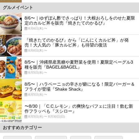
グルメイベント
8/6〜｜ゆずぽん酢でさっぱり！大根おろしをのせた夏限
定のカルビ丼を販売『焼きたてのかるび』
8月6日(木) 〜
『焼きたてのかるび』から「にんにくカルビ丼」が発
売！大人気の「豚カルビ丼」も待望の復活
8月6日(木) 〜
8/5〜｜沖縄県産黒糖や夏野菜を使用！夏限定ベーグル3
種を販売『BAGEL&BAGEL』
8月5日(水) 〜
8/5〜｜ハラペーニョの辛さが癖になる！限定バーガー＆
フライが登場『Shake Shack』
8月5日(水) 〜
〜8/30｜「C.C.レモン」の爽快なパフェに注目！飲む新
作フラッペも『スシロー』
8月5日(水) 〜 8月30日(日)
おすすめカテゴリー