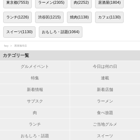
東京都(7553)
ラーメン(2305)
肉(2252)
居酒屋(1804)
ランチ(1226)
渋谷区(1215)
焼肉(1138)
カフェ(1130)
スイーツ(1130)
おもしろ・話題(1064)
favy
茜屋珈琲店
カテゴリ一覧
グルメイベント
今日は何の日
特集
連載
新着情報
新着店舗
サブスク
ラーメン
肉
食べ放題
ランチ
ご当地グルメ
おもしろ・話題
スイーツ