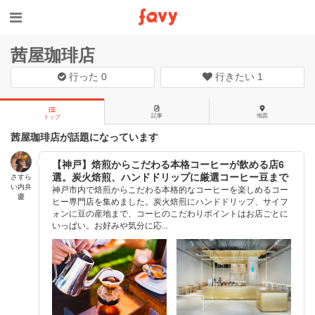
茜屋珈琲店
行った
0
行きたい
1
記事
地図
トップ
茜屋珈琲店が話題になっています
【神戸】焙煎からこだわる本格コーヒーが飲める店6
選。炭火焙煎、ハンドドリップに厳選コーヒー豆まで
さすら
い内弁
神戸市内で焙煎からこだわる本格的なコーヒーを楽しめるコー
慶
ヒー専門店を集めました。炭火焙煎にハンドドリップ、サイフ
ォンに豆の産地まで、コーヒのこだわりポイントはお店ごとに
いっぱい。お好みや気分に応...