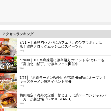
アクセスランキング
1
7/31〜｜新静岡セノバにカフェ『けのひ堂ラボ』が出
店！濃厚クロックムッシュにスイーツも
favy
2
〜9/30｜100辛麻辣湯に激辛超えの“インド辛”カレーも！
『富山北口横丁』で激辛フェス開催中
favy
3
7/27│『尾道ラーメンWAN』が広島HiroPaにオープン！
キッズラーメン無料イベント開催
favy
4
梅田限定！海外の定番・甘じょっぱ系ベーコンジャムバ
ーガーが新登場『BRISK STAND』
favy
5