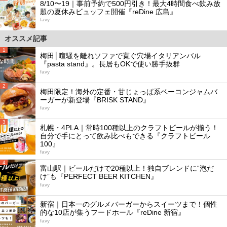
8/10〜19｜事前予約で500円引き！最大4時間食べ飲み放
題の夏休みビュッフェ開催『reDine 広島』
favy
オススメ記事
1
梅田│喧騒を離れソファで寛ぐ穴場イタリアンバル
『pasta stand』。長居もOKで使い勝手抜群
favy
2
梅田限定！海外の定番・甘じょっぱ系ベーコンジャムバ
ーガーが新登場『BRISK STAND』
favy
3
札幌・4PLA｜常時100種以上のクラフトビールが揃う！
自分で手にとって飲み比べもできる『クラフトビール
100』
favy
4
富山駅｜ビールだけで20種以上！独自ブレンドに“泡だ
け”も『PERFECT BEER KITCHEN』
favy
5
新宿｜日本一のグルメバーガーからスイーツまで！個性
的な10店が集うフードホール『reDine 新宿』
favy