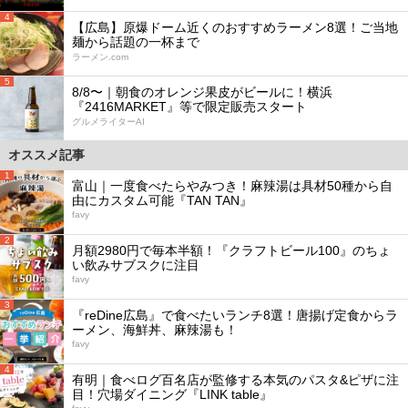
4
【広島】原爆ドーム近くのおすすめラーメン8選！ご当地
麺から話題の一杯まで
ラーメン.com
5
8/8〜｜朝食のオレンジ果皮がビールに！横浜
『2416MARKET』等で限定販売スタート
グルメライターAI
オススメ記事
1
富山｜一度食べたらやみつき！麻辣湯は具材50種から自
由にカスタム可能『TAN TAN』
favy
2
月額2980円で毎本半額！『クラフトビール100』のちょ
い飲みサブスクに注目
favy
3
『reDine広島』で食べたいランチ8選！唐揚げ定食からラ
ーメン、海鮮丼、麻辣湯も！
favy
4
有明｜食べログ百名店が監修する本気のパスタ&ピザに注
目！穴場ダイニング『LINK table』