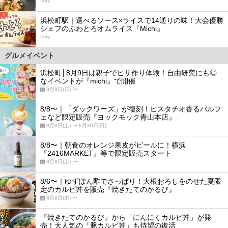
favy
5
浜松町駅｜選べるソース×ライスで14通りの味！大会優勝
シェフのふわとろオムライス『Michi』
favy
グルメイベント
浜松町│8月9日は親子でピザ作り体験！自由研究にも◎
なイベントが『michi』で開催
8月9日(日) 〜
8/8〜｜「ダックワーズ」が復刻！ピスタチオ香るパルフ
ェなど限定販売『ヨックモック青山本店』
8月8日(土) 〜 8月30日(日)
8/8〜｜朝食のオレンジ果皮がビールに！横浜
『2416MARKET』等で限定販売スタート
8月8日(土) 〜
8/6〜｜ゆずぽん酢でさっぱり！大根おろしをのせた夏限
定のカルビ丼を販売『焼きたてのかるび』
8月6日(木) 〜
『焼きたてのかるび』から「にんにくカルビ丼」が発
売！大人気の「豚カルビ丼」も待望の復活