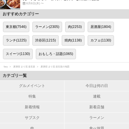
8月6日(木) 〜
おすすめカテゴリー
東京都(7546)
ラーメン(2305)
肉(2253)
居酒屋(1804)
ランチ(1225)
渋谷区(1215)
焼肉(1138)
カフェ(1130)
スイーツ(1130)
おもしろ・話題(1065)
favy
麦酒宿 まり花 道玄坂
麦酒宿 まり花 道玄坂の地図
カテゴリ一覧
グルメイベント
今日は何の日
特集
連載
新着情報
新着店舗
サブスク
ラーメン
肉
食べ放題