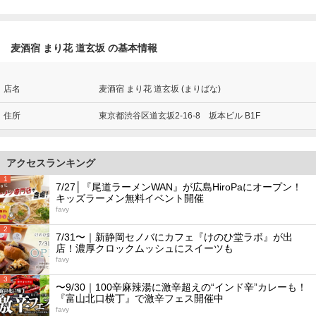
麦酒宿 まり花 道玄坂 の基本情報
店名
麦酒宿 まり花 道玄坂 (まりばな)
住所
東京都渋谷区道玄坂2-16-8 坂本ビル B1F
アクセスランキング
1
7/27│『尾道ラーメンWAN』が広島HiroPaにオープン！
キッズラーメン無料イベント開催
favy
2
7/31〜｜新静岡セノバにカフェ『けのひ堂ラボ』が出
店！濃厚クロックムッシュにスイーツも
favy
3
〜9/30｜100辛麻辣湯に激辛超えの“インド辛”カレーも！
『富山北口横丁』で激辛フェス開催中
favy