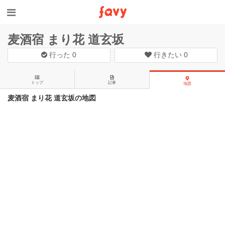
麦酒宿 まり花 道玄坂
行った
0
行きたい
0
トップ
記事
地図
麦酒宿 まり花 道玄坂の地図