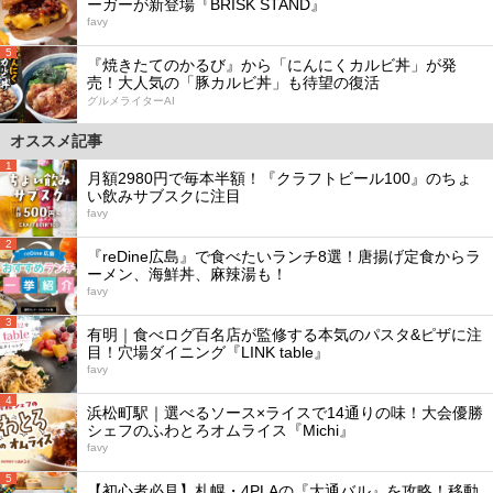
ーガーが新登場『BRISK STAND』
favy
5
『焼きたてのかるび』から「にんにくカルビ丼」が発
売！大人気の「豚カルビ丼」も待望の復活
グルメライターAI
オススメ記事
1
月額2980円で毎本半額！『クラフトビール100』のちょ
い飲みサブスクに注目
favy
2
『reDine広島』で食べたいランチ8選！唐揚げ定食からラ
ーメン、海鮮丼、麻辣湯も！
favy
3
有明｜食べログ百名店が監修する本気のパスタ&ピザに注
目！穴場ダイニング『LINK table』
favy
4
浜松町駅｜選べるソース×ライスで14通りの味！大会優勝
シェフのふわとろオムライス『Michi』
favy
5
【初心者必見】札幌・4PLAの『大通バル』を攻略！移動