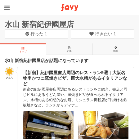
水山 新宿紀伊國屋店
行った
1
行きたい
1
記事
地図
トップ
水山 新宿紀伊國屋店が話題になっています
【新宿】紀伊國屋書店周辺のレストラン9選｜大阪名
物串かつに窯焼きピザ、巨大水槽があるイタリアンな
ASA
ど
新宿の紀伊國屋書店周辺にあるレストランをご紹介。書店と同
じビルにあるうどん屋や、窯焼きピザが食べられるイタリア
ン、水槽のある幻想的なお店、ミシュラン掲載店が手掛ける鉄
板焼きなど、ランチからディナ...