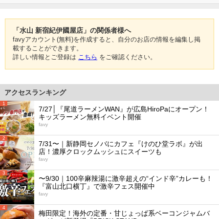
「水山 新宿紀伊國屋店」の関係者様へ
favyアカウント(無料)を作成すると、自分のお店の情報を編集し掲
載することができます。
詳しい情報とご登録は
こちら
をご確認ください。
アクセスランキング
1
7/27│『尾道ラーメンWAN』が広島HiroPaにオープン！
キッズラーメン無料イベント開催
favy
2
7/31〜｜新静岡セノバにカフェ『けのひ堂ラボ』が出
店！濃厚クロックムッシュにスイーツも
favy
3
〜9/30｜100辛麻辣湯に激辛超えの“インド辛”カレーも！
『富山北口横丁』で激辛フェス開催中
favy
4
梅田限定！海外の定番・甘じょっぱ系ベーコンジャムバ