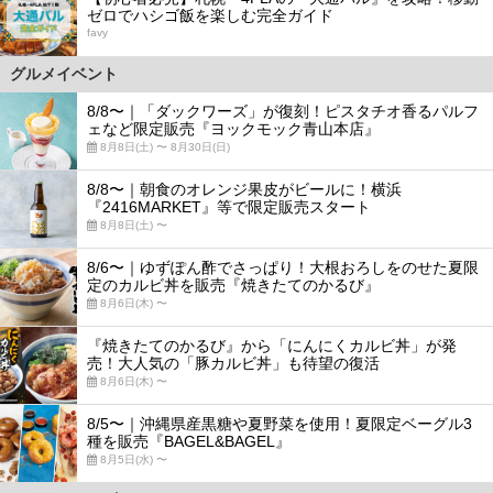
ゼロでハシゴ飯を楽しむ完全ガイド
favy
グルメイベント
8/8〜｜「ダックワーズ」が復刻！ピスタチオ香るパルフ
ェなど限定販売『ヨックモック青山本店』
8月8日(土) 〜 8月30日(日)
8/8〜｜朝食のオレンジ果皮がビールに！横浜
『2416MARKET』等で限定販売スタート
8月8日(土) 〜
8/6〜｜ゆずぽん酢でさっぱり！大根おろしをのせた夏限
定のカルビ丼を販売『焼きたてのかるび』
8月6日(木) 〜
『焼きたてのかるび』から「にんにくカルビ丼」が発
売！大人気の「豚カルビ丼」も待望の復活
8月6日(木) 〜
8/5〜｜沖縄県産黒糖や夏野菜を使用！夏限定ベーグル3
種を販売『BAGEL&BAGEL』
8月5日(水) 〜