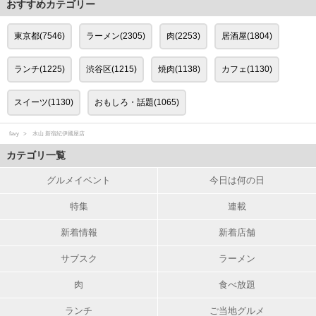
おすすめカテゴリー
東京都(7546)
ラーメン(2305)
肉(2253)
居酒屋(1804)
ランチ(1225)
渋谷区(1215)
焼肉(1138)
カフェ(1130)
スイーツ(1130)
おもしろ・話題(1065)
favy
水山 新宿紀伊國屋店
カテゴリ一覧
グルメイベント
今日は何の日
特集
連載
新着情報
新着店舗
サブスク
ラーメン
肉
食べ放題
ランチ
ご当地グルメ