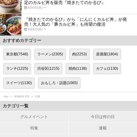
定のカルビ丼を販売『焼きたてのかるび』
8月6日(木) 〜
『焼きたてのかるび』から「にんにくカルビ丼」が発
売！大人気の「豚カルビ丼」も待望の復活
8月6日(木) 〜
おすすめカテゴリー
東京都(7546)
ラーメン(2305)
肉(2253)
居酒屋(1804)
ランチ(1225)
渋谷区(1215)
焼肉(1138)
カフェ(1130)
スイーツ(1130)
おもしろ・話題(1065)
favy
赤鶏炭焼 大安
記事
カテゴリ一覧
グルメイベント
今日は何の日
特集
連載