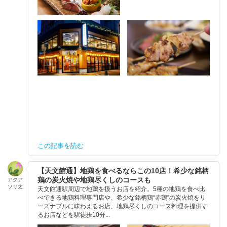
この記事を読む
【天文館通】地鶏を食べるならこの10店！希少な銘柄
鶏の炭火焼や地鶏尽くしのコースも
アクア
ソリ太
天文館通駅周辺で地鶏を扱うお店を紹介。5種の地鶏を食べ比
べできる地鶏料理専門店や、希少な銘柄鶏“赤鶏”の炭火焼をリ
ーズナブルに味わえるお店、地鶏尽くしのコース料理を提供す
るお店などを駅徒歩10分...