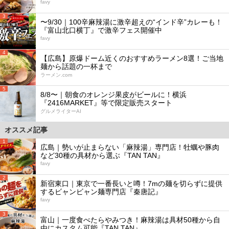
favy
3
〜9/30｜100辛麻辣湯に激辛超えの“インド辛”カレーも！
『富山北口横丁』で激辛フェス開催中
favy
4
【広島】原爆ドーム近くのおすすめラーメン8選！ご当地
麺から話題の一杯まで
ラーメン.com
5
8/8〜｜朝食のオレンジ果皮がビールに！横浜
『2416MARKET』等で限定販売スタート
グルメライターAI
オススメ記事
1
広島｜勢いが止まらない「麻辣湯」専門店！牡蠣や豚肉
など30種の具材から選ぶ『TAN TAN』
favy
2
新宿東口｜東京で一番長いと噂！7mの麺を切らずに提供
するビャンビャン麺専門店『秦唐記』
favy
3
富山｜一度食べたらやみつき！麻辣湯は具材50種から自
由にカスタム可能『TAN TAN』