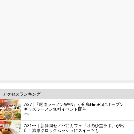
アクセスランキング
1
7/27│『尾道ラーメンWAN』が広島HiroPaにオープン！
キッズラーメン無料イベント開催
favy
2
7/31〜｜新静岡セノバにカフェ『けのひ堂ラボ』が出
店！濃厚クロックムッシュにスイーツも