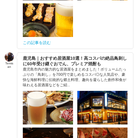
この記事を読む
鹿児島｜おすすめ居酒屋10選！高コスパの絶品鳥刺し
に60年受け継ぐおでん、プレミア焼酎も
Temis
an
鹿児島市内の魅力的な居酒屋をまとめました！ボリュームたっ
ぷりの「鳥刺し」を700円で楽しめるコスパ◎な人気店や、豪
快な海鮮料理に伝統的な郷土料理、趣向を凝らした創作和食が
味わえる居酒屋などをご紹...