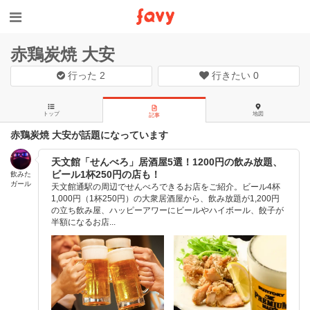
赤鶏炭焼 大安
行った
2
行きたい
0
トップ
地図
記事
赤鶏炭焼 大安が話題になっています
天文館「せんべろ」居酒屋5選！1200円の飲み放題、
ビール1杯250円の店も！
飲みた
ガール
天文館通駅の周辺でせんべろできるお店をご紹介。ビール4杯
1,000円（1杯250円）の大衆居酒屋から、飲み放題が1,200円
の立ち飲み屋、ハッピーアワーにビールやハイボール、餃子が
半額になるお店...