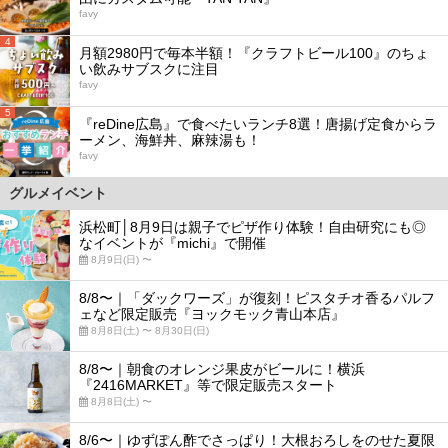
favy
4
月額2980円で毎本半額！『クラフトビール100』のちょ
い飲みサブスクに注目
favy
5
『reDine広島』で食べたいランチ8選！唐揚げ定食からラ
ーメン、海鮮丼、麻辣湯も！
favy
グルメイベント
浜松町│8月9日は親子でピザ作り体験！自由研究にも◎
なイベントが『michi』で開催
8月9日(日) 〜
8/8〜｜「ダックワーズ」が復刻！ピスタチオ香るパルフ
ェなど限定販売『ヨックモック青山本店』
8月8日(土) 〜 8月30日(日)
8/8〜｜朝食のオレンジ果皮がビールに！横浜
『2416MARKET』等で限定販売スタート
8月8日(土) 〜
8/6〜｜ゆずぽん酢でさっぱり！大根おろしをのせた夏限