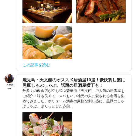
この記事を読む
鹿児島・天文館のオススメ居酒屋10選！豪快刺し盛に
黒豚しゃぶしゃぶ、話題の居酒屋横丁も！
Temis
an
数多くの飲食店が立ち並ぶ繁華街「天文館」で人気の居酒屋を
ご紹介！味も良くてコスパもいい地元の人に愛される名店を集
めてみました。ボリューム満点の豪快な刺し盛に、黒豚のしゃ
ぶしゃぶ、ぷりっとした赤鶏...