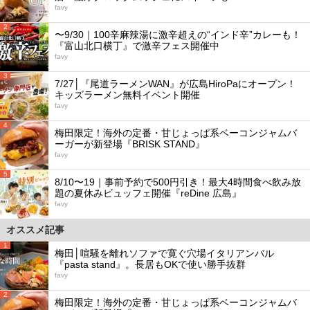
favy
2
〜9/30｜100辛麻辣湯に激辛超えの“インド辛”カレーも！
『富山北口横丁』で激辛フェス開催中
favy
3
7/27│『尾道ラーメンWAN』が広島HiroPaにオープン！
キッズラーメン無料イベント開催
favy
4
梅田限定！海外の定番・甘じょっぱ系ベーコンジャムバ
ーガーが新登場『BRISK STAND』
favy
5
8/10〜19｜事前予約で500円引き！最大4時間食べ飲み放
題の夏休みビュッフェ開催『reDine 広島』
favy
オススメ記事
1
梅田│喧騒を離れソファで寛ぐ穴場イタリアンバル
『pasta stand』。長居もOKで使い勝手抜群
favy
2
梅田限定！海外の定番・甘じょっぱ系ベーコンジャムバ