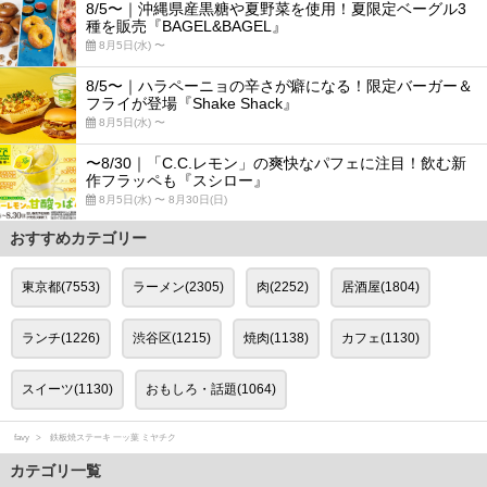
8/5〜｜沖縄県産黒糖や夏野菜を使用！夏限定ベーグル3
種を販売『BAGEL&BAGEL』
8月5日(水) 〜
8/5〜｜ハラペーニョの辛さが癖になる！限定バーガー＆
フライが登場『Shake Shack』
8月5日(水) 〜
〜8/30｜「C.C.レモン」の爽快なパフェに注目！飲む新
作フラッペも『スシロー』
8月5日(水) 〜 8月30日(日)
おすすめカテゴリー
東京都(7553)
ラーメン(2305)
肉(2252)
居酒屋(1804)
ランチ(1226)
渋谷区(1215)
焼肉(1138)
カフェ(1130)
スイーツ(1130)
おもしろ・話題(1064)
favy
鉄板焼ステーキ 一ッ葉 ミヤチク
カテゴリ一覧