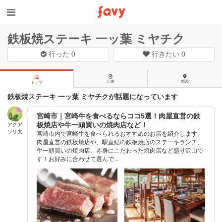
鉄板焼ステーキ 一ッ葉 ミヤチク
行った
0
行きたい
0
記事
地図
トップ
鉄板焼ステーキ 一ッ葉 ミヤチクが話題になっています
宮崎市｜宮崎牛を食べるならココ5選！肉屋直営の鉄
板焼店や牛一頭買いの焼肉店など！
アクア
ソリ太
宮崎市内で宮崎牛を食べられるおすすめのお店を紹介します。
肉屋直営の鉄板焼店や、駅直結の鉄板焼店のステーキランチ、
牛一頭買いの焼肉店、赤身にこだわった焼肉店など盛り沢山で
す！お好みに合わせて選んで...