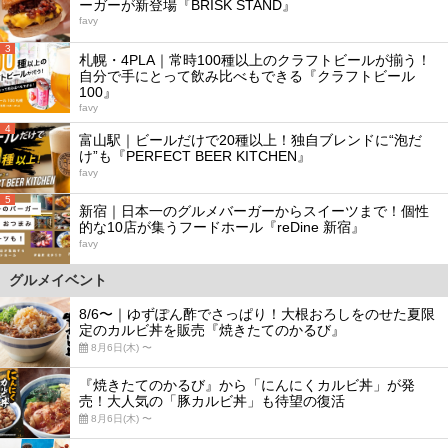
ーガーが新登場『BRISK STAND』
favy
3
札幌・4PLA｜常時100種以上のクラフトビールが揃う！
自分で手にとって飲み比べもできる『クラフトビール
100』
favy
4
富山駅｜ビールだけで20種以上！独自ブレンドに“泡だ
け”も『PERFECT BEER KITCHEN』
favy
5
新宿｜日本一のグルメバーガーからスイーツまで！個性
的な10店が集うフードホール『reDine 新宿』
favy
グルメイベント
8/6〜｜ゆずぽん酢でさっぱり！大根おろしをのせた夏限
定のカルビ丼を販売『焼きたてのかるび』
8月6日(木) 〜
『焼きたてのかるび』から「にんにくカルビ丼」が発
売！大人気の「豚カルビ丼」も待望の復活
8月6日(木) 〜