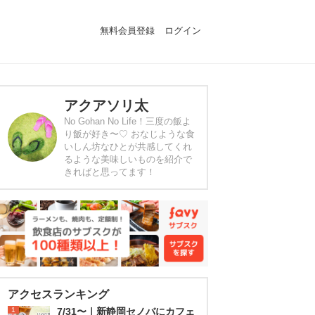
無料会員登録
ログイン
アクアソリ太
No Gohan No Life！三度の飯よ
り飯が好き〜♡ おなじような食
いしん坊なひとが共感してくれ
るような美味しいものを紹介で
きればと思ってます！
アクセスランキング
1
7/31〜｜新静岡セノバにカフェ