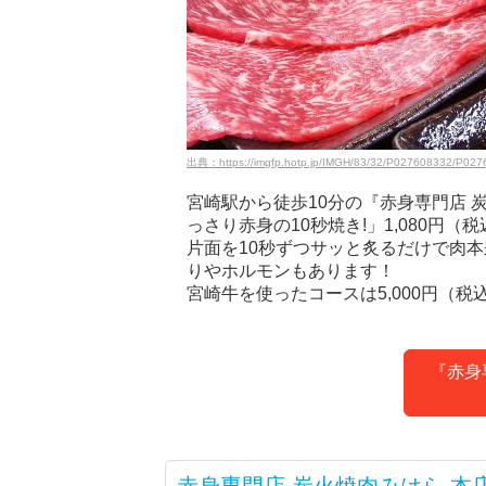
出典：https://imgfp.hotp.jp/IMGH/83/32/P027608332/P027
宮崎駅から徒歩10分の『赤身専門店 
っさり赤身の10秒焼き!」1,080円（
片面を10秒ずつサッと炙るだけで肉
りやホルモンもあります！
宮崎牛を使ったコースは5,000円（
『赤身
赤身専門店 炭火焼肉みはら 本