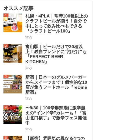
オススメ記事
1
札幌・4PLA｜常時100種以上の
クラフトビールが揃う！自分で
手にとって飲み比べもできる
『クラフトビール100』
favy
2
富山駅｜ビールだけで20種以
上！独自ブレンドに“泡だけ”も
『PERFECT BEER
KITCHEN』
favy
3
新宿｜日本一のグルメバーガー
からスイーツまで！個性的な10
店が集うフードホール『reDine
新宿』
favy
4
〜9/30｜100辛麻辣湯に激辛超
えの“インド辛”カレーも！『富
山北口横丁』で激辛フェス開催
中
favy
5
【新宿】雰囲気の異なる4つの