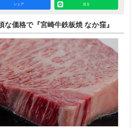
シェア
送る
頃な価格で『宮崎牛鉄板焼 なか窪』