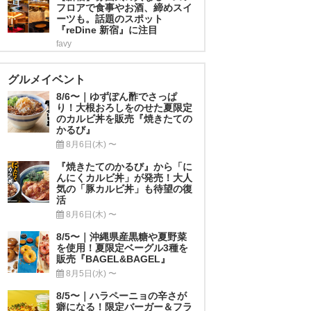
フロアで食事やお酒、締めスイ
ーツも。話題のスポット
『reDine 新宿』に注目
favy
グルメイベント
8/6〜｜ゆずぽん酢でさっぱ
り！大根おろしをのせた夏限定
のカルビ丼を販売『焼きたての
かるび』
8月6日(木) 〜
『焼きたてのかるび』から「に
んにくカルビ丼」が発売！大人
気の「豚カルビ丼」も待望の復
活
8月6日(木) 〜
8/5〜｜沖縄県産黒糖や夏野菜
を使用！夏限定ベーグル3種を
販売『BAGEL&BAGEL』
8月5日(水) 〜
8/5〜｜ハラペーニョの辛さが
癖になる！限定バーガー＆フラ