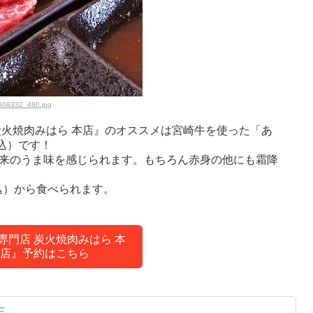
608332_480.jpg
炭火焼肉みはら 本店』のオススメは宮崎牛を使った「あ
税込）です！
本来のうま味を感じられます。もちろん赤身の他にも霜降
税込）から食べられます。
専門店 炭火焼肉みはら 本
店』予約はこちら
店