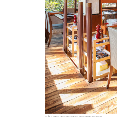
出典：https://rest.miyachiku.jp/hitotsuba/gallery/