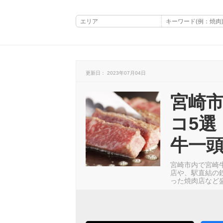
更新日： 2023年07月04日
宮崎
コ5選
牛一
宮崎市内で宮崎
店や、駅直結の
った焼肉店など