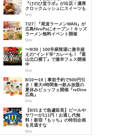
『けのひ堂ラボ』が出店！濃厚
クロックムッシュにスイーツも
favy
2
7/27│『尾道ラーメンWAN』が
広島HiroPaにオープン！キッズ
ラーメン無料イベント開催
favy
3
〜9/30｜100辛麻辣湯に激辛超
えの“インド辛”カレーも！『富
山北口横丁』で激辛フェス開催
中
favy
4
8/10〜19｜事前予約で500円引
き！最大4時間食べ飲み放題の
夏休みビュッフェ開催『reDine
広島』
favy
5
【8/31まで急遽延長】ビールや
サワーが111円！お通し代無
料！新宿『もッち』の特別企画
を見逃すな
favy