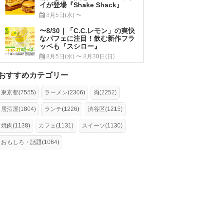
イが登場『Shake Shack』
8月5日(水) 〜
〜8/30｜「C.C.レモン」の爽快
なパフェに注目！飲む新作フラ
ッペも『スシロー』
8月5日(水) 〜 8月30日(日)
おすすめカテゴリー
東京都(7555)
ラーメン(2306)
肉(2252)
居酒屋(1804)
ランチ(1226)
渋谷区(1215)
焼肉(1138)
カフェ(1131)
スイーツ(1130)
おもしろ・話題(1064)