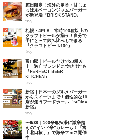
1
梅田限定！海外の定番・甘じょ
っぱ系ベーコンジャムバーガー
が新登場『BRISK STAND』
favy
2
札幌・4PLA｜常時100種以上の
クラフトビールが揃う！自分で
手にとって飲み比べもできる
『クラフトビール100』
favy
3
富山駅｜ビールだけで20種以
上！独自ブレンドに“泡だけ”も
『PERFECT BEER
KITCHEN』
favy
4
新宿｜日本一のグルメバーガー
からスイーツまで！個性的な10
店が集うフードホール『reDine
新宿』
favy
5
〜9/30｜100辛麻辣湯に激辛超
えの“インド辛”カレーも！『富
山北口横丁』で激辛フェス開催
中