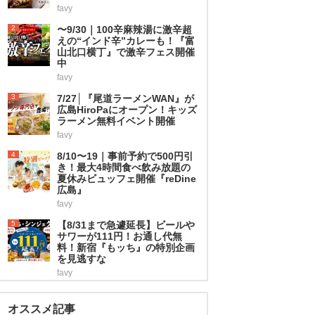
favy
2
〜9/30｜100辛麻辣湯に激辛超
えの“インド辛”カレーも！『富
山北口横丁』で激辛フェス開催
中
favy
3
7/27│『尾道ラーメンWAN』が
広島HiroPaにオープン！キッズ
ラーメン無料イベント開催
favy
4
8/10〜19｜事前予約で500円引
き！最大4時間食べ飲み放題の
夏休みビュッフェ開催『reDine
広島』
favy
5
【8/31まで急遽延長】ビールや
サワーが111円！お通し代無
料！新宿『もッち』の特別企画
を見逃すな
favy
オススメ記事