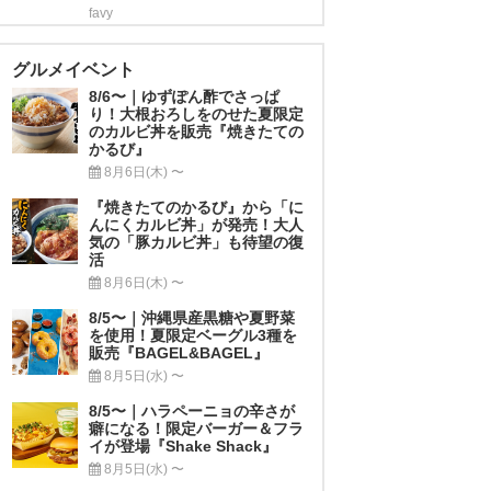
favy
グルメイベント
8/6〜｜ゆずぽん酢でさっぱ
り！大根おろしをのせた夏限定
のカルビ丼を販売『焼きたての
かるび』
8月6日(木) 〜
『焼きたてのかるび』から「に
んにくカルビ丼」が発売！大人
気の「豚カルビ丼」も待望の復
活
8月6日(木) 〜
8/5〜｜沖縄県産黒糖や夏野菜
を使用！夏限定ベーグル3種を
販売『BAGEL&BAGEL』
8月5日(水) 〜
8/5〜｜ハラペーニョの辛さが
癖になる！限定バーガー＆フラ
イが登場『Shake Shack』
8月5日(水) 〜