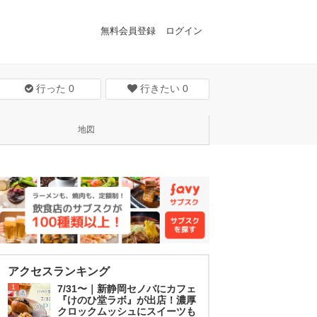
無料会員登録
ログイン
行った
0
行きたい
0
地図
アクセスランキング
1
7/31〜｜新静岡セノバにカフェ
『けのひ堂ラボ』が出店！濃厚
クロックムッシュにスイーツも