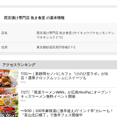
西京漬け専門店 魚き食堂 の基本情報
店名
西京漬け専門店 魚き食堂 (サイキョウヅケセンモンテン
ウオキショクドウ)
住所
東京都杉並区高円寺南2-7-2
アクセスランキング
1
7/31〜｜新静岡セノバにカフェ『けのひ堂ラボ』が出
店！濃厚クロックムッシュにスイーツも
favy
2
7/27│『尾道ラーメンWAN』が広島HiroPaにオープン！
キッズラーメン無料イベント開催
favy
3
〜9/30｜100辛麻辣湯に激辛超えの“インド辛”カレーも！
『富山北口横丁』で激辛フェス開催中