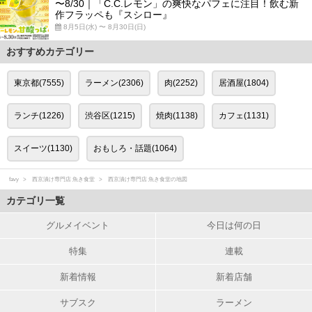
〜8/30｜「C.C.レモン」の爽快なパフェに注目！飲む新
作フラッペも『スシロー』
8月5日(水) 〜 8月30日(日)
おすすめカテゴリー
東京都(7555)
ラーメン(2306)
肉(2252)
居酒屋(1804)
ランチ(1226)
渋谷区(1215)
焼肉(1138)
カフェ(1131)
スイーツ(1130)
おもしろ・話題(1064)
favy
西京漬け専門店 魚き食堂
西京漬け専門店 魚き食堂の地図
カテゴリ一覧
グルメイベント
今日は何の日
特集
連載
新着情報
新着店舗
サブスク
ラーメン