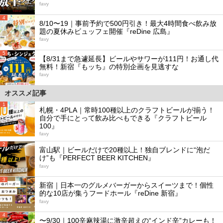
favy
4
8/10〜19｜事前予約で500円引き！最大4時間食べ飲み放
題の夏休みビュッフェ開催『reDine 広島』
favy
5
【8/31まで急遽延長】ビールやサワーが111円！お通し代
無料！新宿『もッち』の特別企画を見逃すな
favy
オススメ記事
1
札幌・4PLA｜常時100種以上のクラフトビールが揃う！
自分で手にとって飲み比べもできる『クラフトビール
100』
favy
2
富山駅｜ビールだけで20種以上！独自ブレンドに“泡だ
け”も『PERFECT BEER KITCHEN』
favy
3
新宿｜日本一のグルメバーガーからスイーツまで！個性
的な10店が集うフードホール『reDine 新宿』
favy
4
〜9/30｜100辛麻辣湯に激辛超えの“インド辛”カレーも！