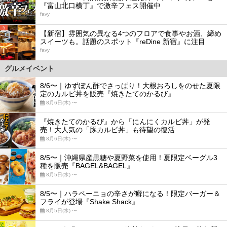
『富山北口横丁』で激辛フェス開催中
favy
5
【新宿】雰囲気の異なる4つのフロアで食事やお酒、締め
スイーツも。話題のスポット『reDine 新宿』に注目
favy
グルメイベント
8/6〜｜ゆずぽん酢でさっぱり！大根おろしをのせた夏限
定のカルビ丼を販売『焼きたてのかるび』
8月6日(木) 〜
『焼きたてのかるび』から「にんにくカルビ丼」が発
売！大人気の「豚カルビ丼」も待望の復活
8月6日(木) 〜
8/5〜｜沖縄県産黒糖や夏野菜を使用！夏限定ベーグル3
種を販売『BAGEL&BAGEL』
8月5日(水) 〜
8/5〜｜ハラペーニョの辛さが癖になる！限定バーガー＆
フライが登場『Shake Shack』
8月5日(水) 〜